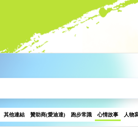
其他連結
贊助商(愛迪達)
跑步常識
心情故事
人物