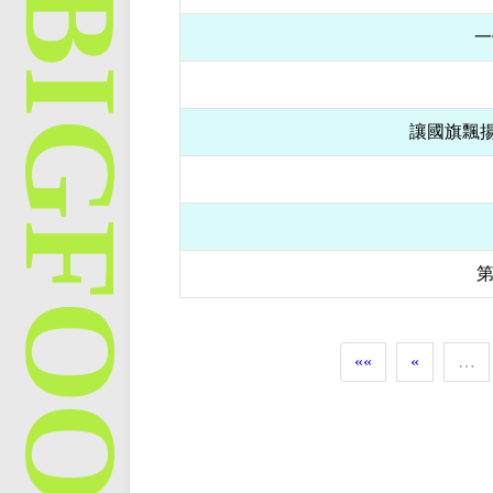
一
讓國旗飄揚
««
«
…