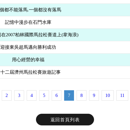
個都不能落馬.一個都沒有落馬
記憶中漫步在石門水庫
在2007柏林國際馬拉松賽道上(韋海浪)
迎接東吳超馬邁向勝利成功
用心經營的幸福
第十二屆濟州馬拉松賽旅遊記事
2
3
4
5
6
7
8
9
10
11
返回首頁列表