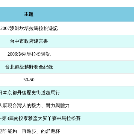
主題
2007澳洲坎培拉馬拉松遊記
台中市政府建言書
2006澎湖馬拉松遊記
台北超級越野賽全紀錄
50-50
日本京都丹後歷史街道超馬行
人展現台灣人的毅力、耐力與體力
~~第3屆南投泰雅盃大腳丫森林馬拉松賽
期許能夠「再進步」的舒跑杯