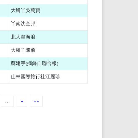
大腳丫吳萬寶
丫南沈奎邦
北大韋海浪
大腳丫陳前
蘇建宇(摘錄自聯合報)
山林國際旅行社江麗珍
…
»
»»