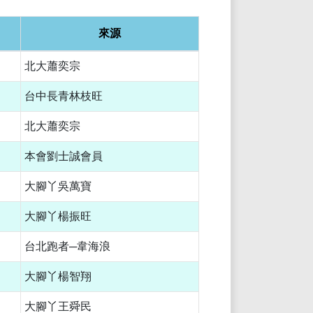
來源
北大蕭奕宗
台中長青林枝旺
北大蕭奕宗
本會劉士誠會員
大腳丫吳萬寶
大腳丫楊振旺
台北跑者─韋海浪
大腳丫楊智翔
大腳丫王舜民