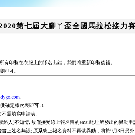
2020第七屆大腳ㄚ盃全國馬拉松接力
賽
成所有印製在衣服上的隊名出錯，我們將重新印製後補。
參賽即可。
odygo.com
。
確定棒次表即可 !!!
棒次不需填寫申請表。
名聯絡人)不知情, 故僅接受線上報名留的email地址所發出的異動申
保證書上姓名無誤; 原系統上報名資料不再做異動，將於9月8日另