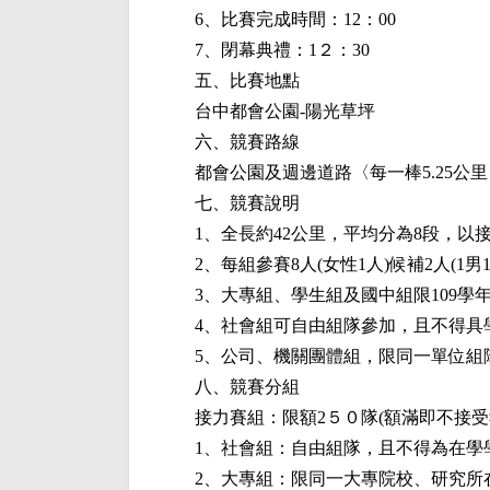
6、比賽完成時間：12：00
7、閉幕典禮：1２：30
五、比賽地點
台中都會公園-陽光草坪
六、競賽路線
都會公園及週邊道路〈每一棒5.25公
七、競賽說明
1、全長約42公里，平均分為8段，以
2、每組參賽8人(女性1人)候補2人(
3、大專組、學生組及國中組限109學
4、社會組可自由組隊參加，且不得具
5、公司、機關團體組，限同一單位組
八、競賽分組
接力賽組：限額2５０隊(額滿即不接受
1、社會組：自由組隊，且不得為在學
2、大專組：限同一大專院校、研究所