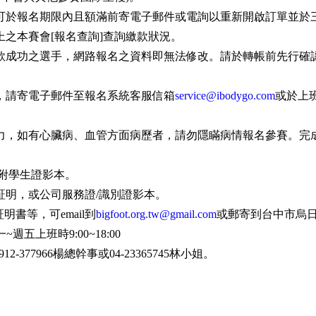
棄；可於報名期限內且額滿前寄電子郵件或電詢以重新開啟訂單並
統上之本賽會[報名查詢]查詢繳款狀況。
或匯款成功之選手，網路報名之資料即無法修改。請於轉帳前先行
時，請寄電子郵件至報名系統客服信箱
service@ibodygo.com
或於上班時
身實力，如有心臟病、血管方面病歷者，請勿隱瞞病情報名參賽。
需附學生證影本。
職証明，或公司服務證/識別證影本。
書等，可email到
bigfoot.org.tw@gmail.com
或郵寄到台中市烏日
一~週五上班時9:00~18:00
377966楊總幹事或04-23365745林小姐。