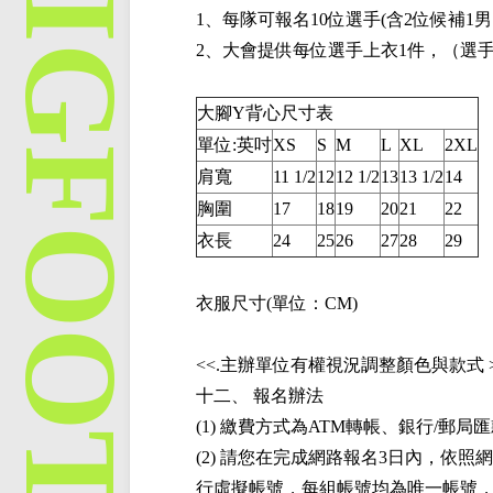
1、每隊可報名10位選手(含2位候補1男
2、大會提供每位選手上衣1件，（選
大腳Y背心尺寸表
單位:英吋
XS
S
M
L
XL
2XL
肩寬
11 1/2
12
12 1/2
13
13 1/2
14
胸圍
17
18
19
20
21
22
衣長
24
25
26
27
28
29
衣服尺寸(單位：CM)
<<.主辦單位有權視況調整顏色與款式 
十二、 報名辦法
(1) 繳費方式為ATM轉帳、銀行/
(2) 請您在完成網路報名3日內，依
行虛擬帳號，每組帳號均為唯一帳號，