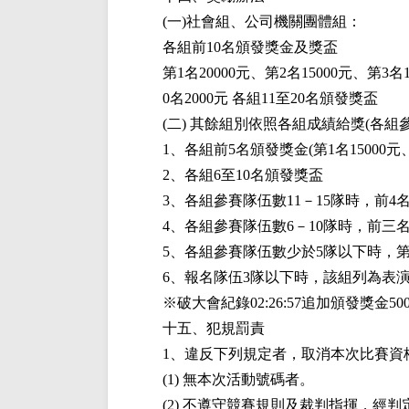
(一)社會組、公司機關團體組：
各組前10名頒發獎金及獎盃
第1名20000元、第2名15000元、第3名
0名2000元 各組11至20名頒發獎盃
(二) 其餘組別依照各組成績給獎(各組
1、各組前5名頒發獎金(第1名15000元、第
2、各組6至10名頒發獎盃
3、各組參賽隊伍數11－15隊時，前4名頒
4、各組參賽隊伍數6－10隊時，前三名頒發
5、各組參賽隊伍數少於5隊以下時，第1
6、報名隊伍3隊以下時，該組列為表
※破大會紀錄02:26:57追加頒發獎金50
十五、犯規罰責
1、違反下列規定者，取消本次比賽資
(1) 無本次活動號碼者。
(2) 不遵守競賽規則及裁判指揮，經判