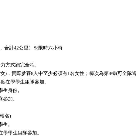
里，合計42公里〉※限時六小時
接力方式跑完全程。
1男1女)，實際參賽8人中至少必須有1名女性；棒次為第4棒(可全隊
年度在學學生組隊參加。
學生身份。
隊參加。
報名)
學生。
在學學生組隊參加。