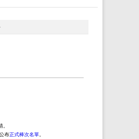
賽
請。
外公布
正式棒次名單
。