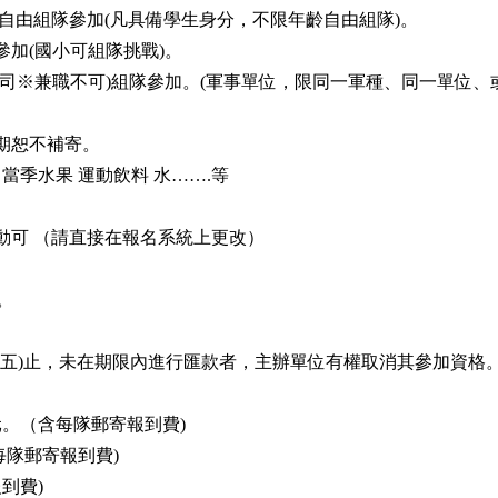
可自由組隊參加(凡具備學生身分，不限年齡自由組隊)。
加(國小可組隊挑戰)。
公司※兼職不可)組隊參加。(軍事單位，限同一軍種、同一單位、
期恕不補寄。
當季水果 運動飲料 水…….等
變動可 （請直接在報名系統上更改）
止。
7日(星期五)止，未在期限內進行匯款者，主辦單位有權取消其參加資格
元。（含每隊郵寄報到費)
每隊郵寄報到費)
到費)