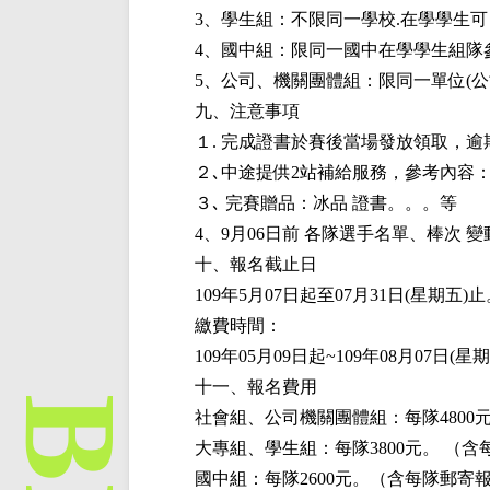
3、學生組：不限同一學校.在學學生
4、國中組：限同一國中在學學生組隊參
5、公司、機關團體組：限同一單位(
九、注意事項
１. 完成證書於賽後當場發放領取，逾
２､中途提供2站補給服務，參考內容：
３､ 完賽贈品：冰品 證書。。。等
4、9月06日前 各隊選手名單、棒次 
十、報名截止日
109年5月07日起至07月31日(星期五)
繳費時間：
109年05月09日起~109年08月0
十一、報名費用
社會組、公司機關團體組：每隊4800
大專組、學生組：每隊3800元。 （含
國中組：每隊2600元。（含每隊郵寄報