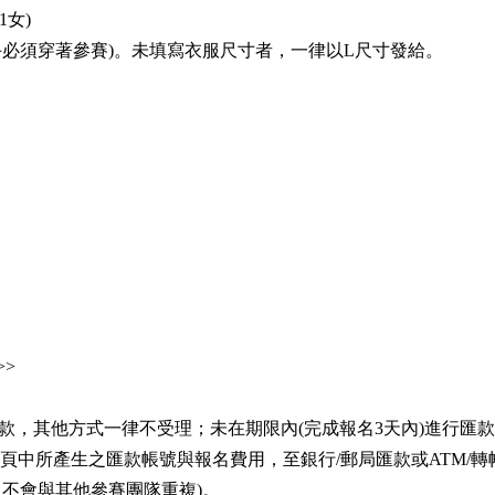
1女)
手必須穿著參賽)。未填寫衣服尺寸者，一律以L尺寸發給。
>>
郵局匯款，其他方式一律不受理；未在期限內(完成報名3天內)進行
照網頁中所產生之匯款帳號與報名費用，至銀行/郵局匯款或ATM/
不會與其他參賽團隊重複)。