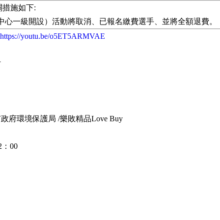
關措施如下:
疫中心一級開設）活動將取消、已報名繳費選手、並將全額退費。
https://youtu.be/o5ET5ARMVAE
才
府環境保護局 /樂敗精品Love Buy
2：00