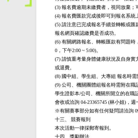
(3) 報名費逾期未繳費者，視同放
(4) 報名費匯款完成後即可到報名系
(5) 請注意已完成報名手續並轉帳
報名網頁確認繳費是否成功。
(6) 有關網路報名、轉帳匯款有問題
0，下午2:00 ~ 5:00)。
(7) 請慎重考量身體健康狀況及自
或退費。
(8) 國中組、學生組、大專組 報名時
(9) 公司、機關團體組報名時需附在
學生證影本/公司、機關所開立的在職証明
會收或洽詢 04-23365745 (林小姐)，週
※有關賽事部分如有任何疑問請洽詢 0912-
十三、 競賽報到
本次活動一律採郵寄報到。
十四、獎勵辦法