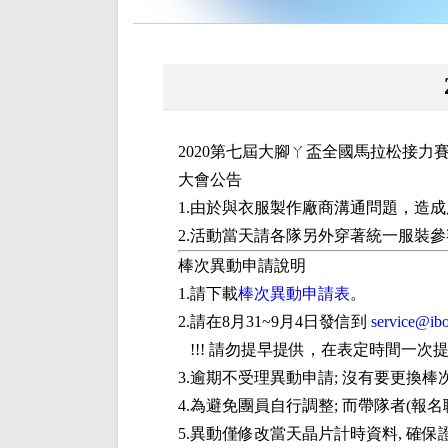
2020第七屆大腳ㄚ盃全國馬拉松接力
大會公告
1.由於與衣服製作廠商溝通問題，造
2.活動當天請各隊另外穿著統一服裝
棒次異動申請說明
1.請下載
棒次異動申請表
。
2.請在8月31~9月4日發信到
service@ib
!!! 請勿提早提供，在表定時間一次提供
3.逾期不受理異動申請; 沒有要更換
4.為避免團員自行調整; 而帶隊者(報
5.異動僅修改當天晶片計時資料, 確