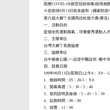
因應COVID-19(新型冠狀病毒)疫情相
※若疫情8月13日前未緩和（國家防
第六屆大腳丫全國馬拉松接力賽(賽況)
一、活動目的
提倡全民運動風氣，培養優秀運動人
二、主辦單位
台灣大腳丫長跑協會
三、協辦單位
台中都會公園 /一品堂中醫診所 /臺中市政
四、競賽日期
109年09月13日(星期日)上午4：３0－1
1、檢錄時間：05：20-5：５0
2、開幕典禮：5：30－5：40
3、規則說明及做操：5：45－5：50
4、起跑時間：06：00
5、頒獎：11：00