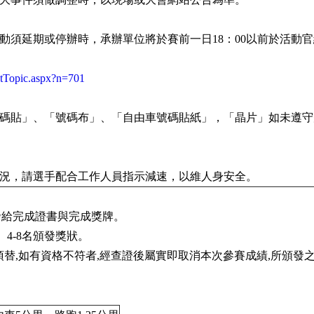
活動須延期或停辦時，承辦單位將於賽前一日18：00以前於活動
tTopic.aspx?n=701
號碼貼」、「號碼布」、「自由車號碼貼紙」，「晶片」如未遵
路況，請選手配合工作人員指示減速，以維人身安全。
發給完成證書與完成獎牌。
、4-8名頒發獎狀。
名頂替,如有資格不符者,經查證後屬實即取消本次參賽成績,所頒發