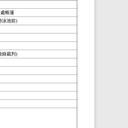
務處帳篷
游泳池前)
檢錄裁判)