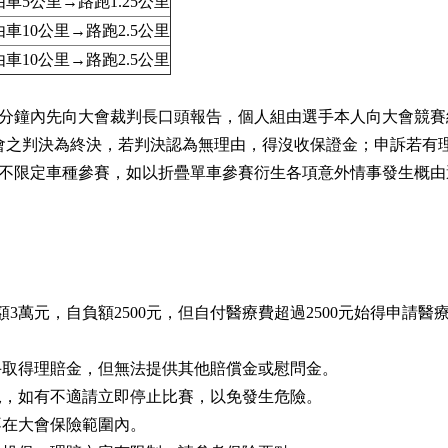
由車5公里→路跑1.25公里
由車10公里→路跑2.5公里
由車10公里→路跑2.5公里
30分鐘內先向大會裁判長口頭報告，個人組由選手本人向大會競
委員會之判決為終決，若判決認為無理由，得沒收保證金；申訴若有
會不限定車種參賽，如以折疊單車參賽衍生各項意外情事發生概
額3萬元，自負額2500元，但自付醫療費超過2500元始得申請醫
。
手取得理賠金，但無法提供其他賠償金或慰問金。
況，如有不適請立即停止比賽，以免發生危險。
不在大會保險範圍內。