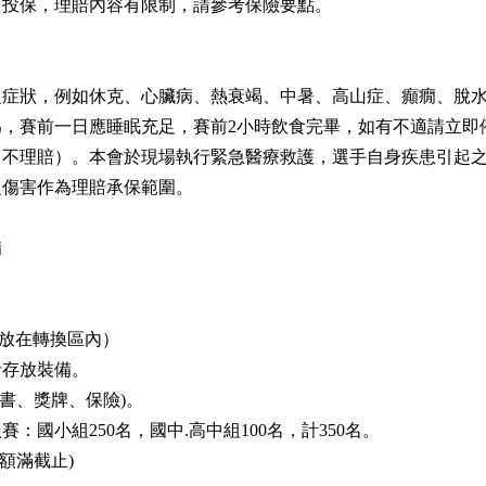
」投保，理賠內容有限制，請參考保險要點。
之症狀，例如休克、心臟病、熱衰竭、中暑、高山症、癲癇、脫
，賽前一日應睡眠充足，賽前2小時飲食完畢，如有不適請立即
司不理賠）。本會於現場執行緊急醫療救護，選手自身疾患引起
之傷害作為理賠承保範圍。
備
前先放在轉換區內）
者存放裝備。
證書、獎牌、保險)。
國小組250名，國中.高中組100名，計350名。
或額滿截止)