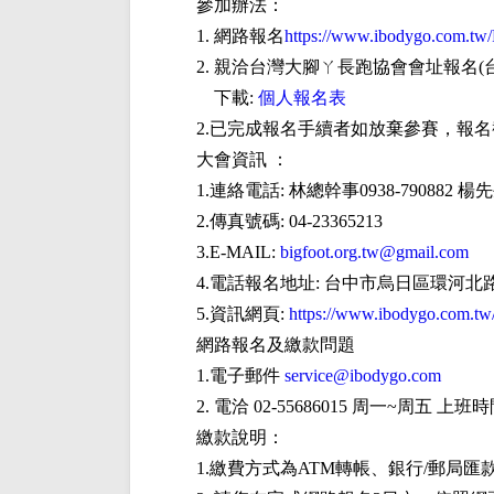
參加辦法：
1. 網路報名
https://www.ibodygo.com.tw
2. 親洽台灣大腳ㄚ長跑協會會址報名(台中市烏
下載:
個人報名表
2.已完成報名手續者如放棄參賽，報
大會資訊 ：
1.連絡電話: 林總幹事0938-790882 楊先生0
2.傳真號碼: 04-23365213
3.E-MAIL:
bigfoot.org.tw@gmail.com
4.電話報名地址: 台中市烏日區環河北路272
5.資訊網頁:
https://www.ibodygo.com.tw
網路報名及繳款問題
1.電子郵件
service@ibodygo.com
2. 電洽 02-55686015 周一~周五 上班時間9:
繳款說明：
1.繳費方式為ATM轉帳、銀行/郵局匯