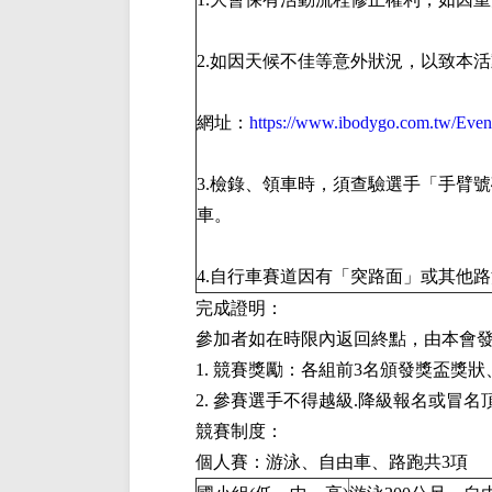
2.如因天候不佳等意外狀況，以致本
網址：
https://www.ibodygo.com.tw/Even
3.檢錄、領車時，須查驗選手「手臂
車。
4.自行車賽道因有「突路面」或其他
完成證明：
參加者如在時限內返回終點，由本會
1. 競賽獎勵：各組前3名頒發獎盃獎狀
2. 參賽選手不得越級.降級報名或冒
競賽制度：
個人賽：游泳、自由車、路跑共3項