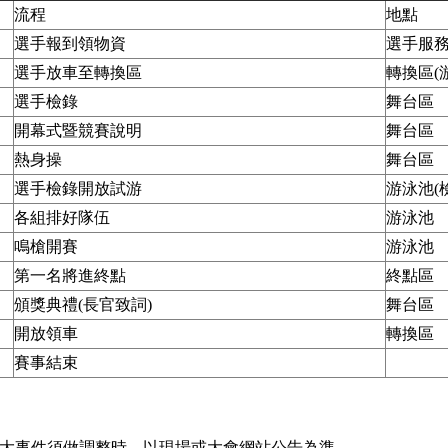
流程
地點
選手報到領物資
選手服
選手放車至轉換區
轉換區(
選手檢錄
舞台區
開幕式暨競賽說明
舞台區
熱身操
舞台區
選手檢錄開放試游
游泳池(
各組排好隊伍
游泳池
鳴槍開賽
游泳池
第一名將進終點
終點區
頒獎典禮(長官致詞)
舞台區
開放領車
轉換區
賽事結束
重大事件須做調整時，以現場或大會網站公告為準。