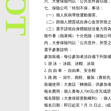
六、大會保險均以「公共意外責任險
七、保險公司「特別不保」事項：
（一）個人疾病導致運動傷害。
（二）因個人體質或自身心血管所致
（三）選手請視自身體能狀況量力而為
致中暑（熱衰竭）十分危險（保險公
內，大會保險均以「公共意外」所受
選手參賽說明 ：
參加裝備：每位參加者須自備下列裝
1. 游 泳 － 泳鏡、泳帽、泳裝
2. 自 由 車 － 自由車、安全帽
3. 路 跑 － 浴巾、跑鞋、服裝（賽
裝備使用：大會設「轉換區」供參加
報名費用：個人賽每人700元(含完成
報名限額（大會保留更動權利）：個人賽：
報名日期：即日起至 7 月 31 日止。(