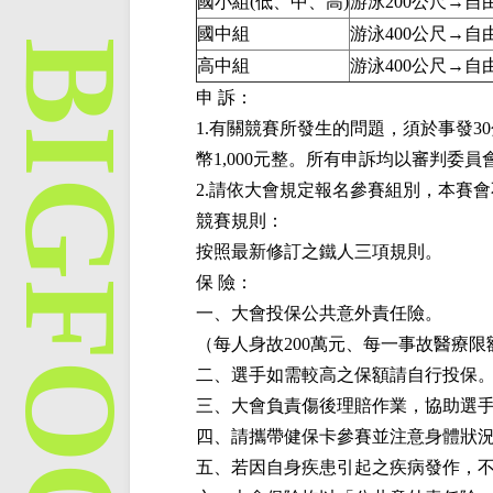
國小組(低、中、高)
游泳200公尺→自
國中組
游泳400公尺→自
高中組
游泳400公尺→自
申 訴：
1.有關競賽所發生的問題，須於事發
幣1,000元整。所有申訴均以審判
2.請依大會規定報名參賽組別，本賽
競賽規則：
按照最新修訂之鐵人三項規則。
保 險：
一、大會投保公共意外責任險。
（每人身故200萬元、每一事故醫療限
二、選手如需較高之保額請自行投保
三、大會負責傷後理賠作業，協助選
四、請攜帶健保卡參賽並注意身體狀
五、若因自身疾患引起之疾病發作，