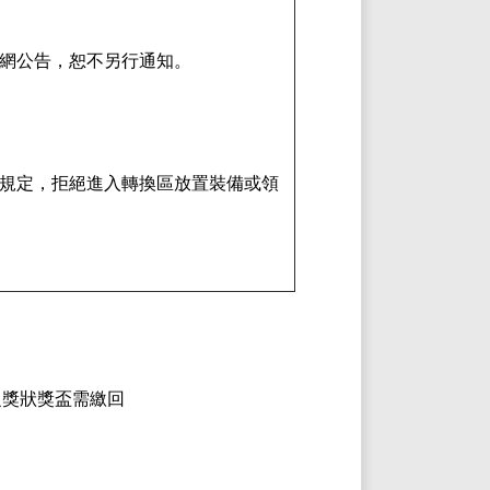
官網公告，恕不另行通知。
守規定，拒絕進入轉換區放置裝備或領
之獎狀獎盃需繳回