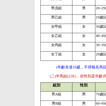
男戊組
男
20~29
男己組
男
19
歲
女甲組
女
50
歲
女乙組
女
40~49
女丙組
女
30~39
女丁組
女
29
歲
(
年齡未達
16
歲，不得報名馬
(
二
)
半馬組
(21K)
，依性別及年齡
組別
性別
男
A
組
男
70
歲
男
B
組
男
60~69