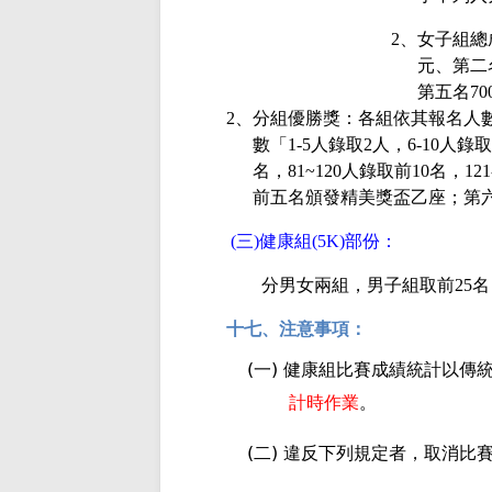
2
、女子組總
元、第二
第五名
70
2
、分組優勝獎：各組依其報名人
數「
1-5
人錄取
2
人，
6-10
人錄取
名，
81~120
人錄取前
10
名，
121
前五名頒發精美獎盃乙座；第
(
三
)
健康組
(5K)
部份：
分男女兩組，男子組取前
25
名
十七、注意事項：
(
)
一
健康組比賽成績統計以傳
計時作業
。
(
)
二
違反下列規定者，取消比