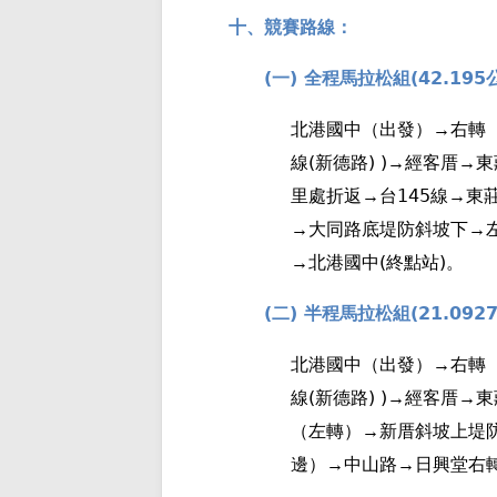
十、競賽路線：
(
)
(42.195
一
全程馬拉松組
北港國中（出發）→右轉
(
) )
線
新德路
→經客厝→東
145
里處折返→台
線→東
→大同路底堤防斜坡下→
(
)
→北港國中
終點站
。
(
)
(21.092
二
半程馬拉松組
北港國中（出發）→右轉
(
) )
線
新德路
→經客厝→東
（左轉）→新厝斜坡上堤
邊）→中山路→日興堂右