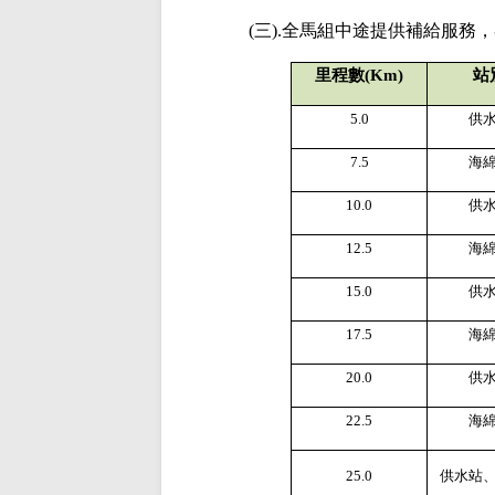
(
三
).
全馬組中途提供補給服務，
里程數
(Km)
站
5.0
供
7.5
海
10.0
供
12.5
海
15.0
供
17.5
海
20.0
供
22.5
海
25.0
供水站