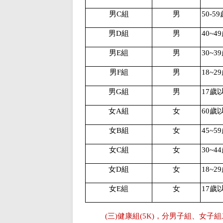
男
C
組
男
50-59
男
D
組
男
40~49
男
E
組
男
30~39
男
F
組
男
18~29
男
G
組
男
17
歲
女
A
組
女
60
歲
女
B
組
女
45~59
女
C
組
女
30~44
女
D
組
女
18~29
女
E
組
女
17
歲
(
三
)
健康組
(5K)
，分男子組、女子組