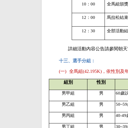
10
：
00
全馬組頒
12
：
00
馬拉松結
全部活動
12
：
30
詳細活動內容公告請參閱朝天
十三、選手分組：
(一)
全馬組
(42.195K)
，依性別及
組別
性別
男甲組
男
60
歲
男乙組
男
50~59
男丙組
男
40-49
男丁組
男
30~39