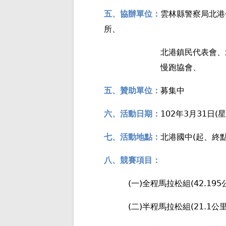
五、協辦單位：
雲林縣警察局北港
所、
北港鎮民代表會、
慢跑協會、
五、贊助單位：
募集中
102
3
31
(
六、活動日期：
年
月
日
星
(
七、活動地點：
北港國中
起、終
八、競賽項目：
(
)
(42.195
一
全程馬拉松組
(
)
(21.1
二
半程馬拉松組
公