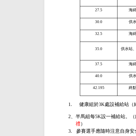
27.5
海
30.0
供
32.5
海
35.0
供水站
37.5
海
40.0
供
42.195
終
1.
健康組於
3K
處設補給站（
2
、半馬組每
5K
設一補給站。（
禮
）
3.
參賽選手應隨時注意自身安