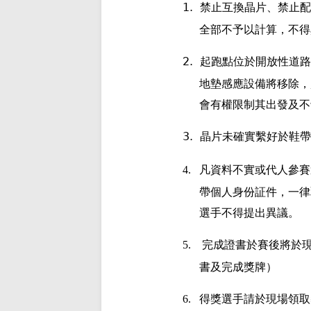
1.
禁止互換晶片、禁止配
全部不予以計算，不得
2.
起跑點位於開放性道路
地墊感應設備將移除，
會有權限制其出發及不
3.
晶片未確實繫好於鞋帶
4.
凡資料不實或代人參賽
帶個人身份証件，一律
選手不得提出異議。
5.
完成證書於賽後將於
書及完成獎牌）
6.
得獎選手請於現場領取