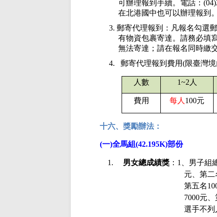
可辦理報到手續。電話：
(04
在北港國中也可以辦理報到
3.
郵寄代理報到：凡報名勾選
有物資包裹寄達。請務必填
無法寄達；請在報名同時繳
4.
郵寄代理報到費用
(
限臺灣境
人數
1~2
人
費用
每人
100
元
十六、獎勵辦法：
(
一
)
全馬組
(42.195K)
部份
1.
男女總成績獎
：
1
、男子組
元、第二
第五名
10
7000
元、
選手不列