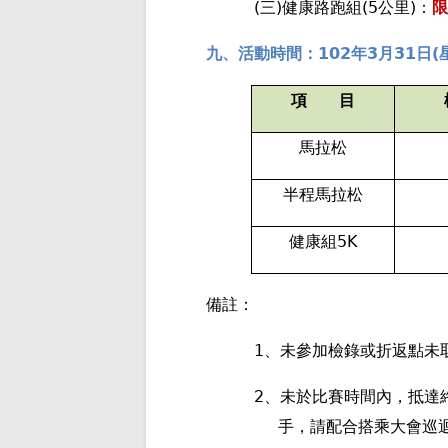
(
)
(5
)
三
健康路跑組
公里
：
限
102
3
31
(
九、活動時間：
年
月
日
項 目
馬拉松
半程馬拉松
5K
健康組
備註：
1
、未參加檢錄或折返點未
2
、未於比賽時間內，抵達
手，請配合搭乘大會巡