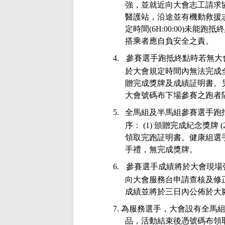
強，並就近向大會志工請求
醫護站，沿途並有機動救援
定時間
(6H:00:00)
未能跑抵終
搭乘者應自負安全之責。
4.
參賽選手跑抵終點時若無大
於大會規定時間內無法完成
贈完成獎牌及成績証明書。
大會號碼布下場參賽之跑者
5.
全馬組及半馬組參賽選手跑
序：
(1)
頒贈完成紀念獎牌
(
領取完跑証明書。健康組選
手禮，無完成獎牌。
6.
參賽選手成績將於大會現場
向大會服務台申請查核及修
成績並將於三日內公佈於大
7.
為服務選手，大會設有全馬
品，活動結束後憑號碼布領