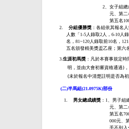
2
、女子組總
元、第二
第五名
10
2.
分組優勝獎
：各組依其報名人
人數「
1-5
人錄取
2
人，
6-10
人錄
名，
81~120
人錄取前
10
名，
121
五名頒發精美獎盃乙座；第六
3.
生涯初馬獎
：凡於本賽事規定時
)
明，並由大會初審資格通過
(
未於報名中清楚註明是否為
(
二
)
半馬組
(21.0975K)
部份
1.
男女總成績獎
：
1
、男子組
元、第二
第五名
70
000
元、
手不列入