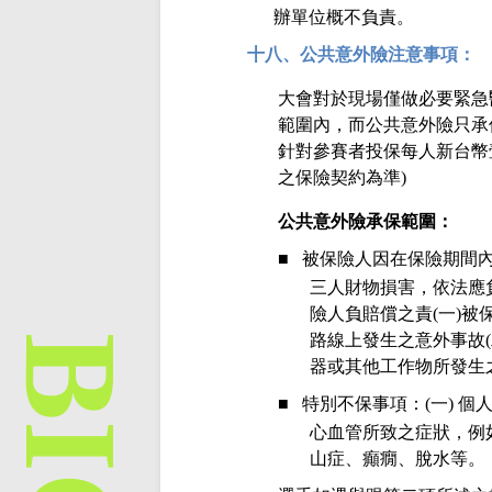
辦單位概不負責。
十八、公共意外險注意事項：
大會對於現場僅做必要緊急
範圍內，而公共意外險只承
針對參賽者投保每人新台幣
之保險契約為準
)
公共意外險承保範圍：
■
被保險人因在保險期間
三人財物損害，依法應
險人負賠償之責
(
一
)
被
路線上發生之意外事故
(
器或其他工作物所發生
■
特別不保事項：
(
一
)
個
心血管所致之症狀，例
山症、癲癇、脫水等。