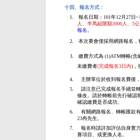
十四、報名方式：
1.
報名日期：
101
年
12
月
27
日
~
人、半馬組限額
2000
人、
5
公
報名。
2.
本次賽會僅採用網路報名，
3.
繳費方式為
(1)ATM
轉帳
(
含
未繳費者
(
完成報名3日內
)
，
4.
主辦單位於收到報名費後
5.
請注意已完成報名手續並
修改。請於轉帳前先行確認
確認繳費是否成功。
6.
有關網路報名、轉帳匯款
23冉先生。
7.
報名時請詳加評估自身實
賽項目、或更換人名。