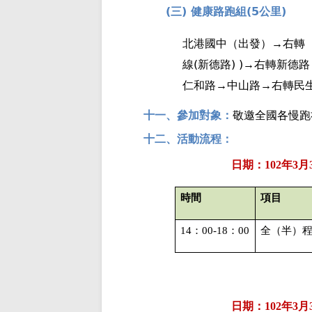
(
)
(5
)
三
健康路跑組
公里
北港國中（出發）→右轉
(
) )
線
新德路
→右轉新德路
仁和路→中山路→右轉民
十一、參加對象：
敬邀全國各慢跑
十二、活動流程：
日期：
102
年
3
月
時間
項目
14
：
00-18
：
00
全（半）
日期：
102
年
3
月