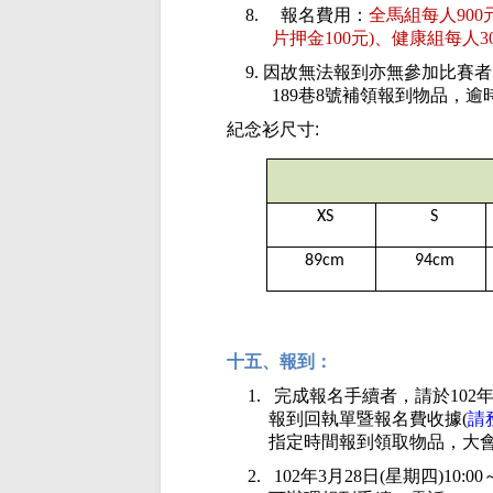
8.
報名費用：
全馬組每人
900
片押金
100
元
)
、健康組每人
3
9.
因故無法報到亦無參加比賽者
189
巷
8
號補領報到物品，逾
紀念衫尺寸
:
XS
S
89cm
94cm
十五、報到：
1.
完成報名手續者，請於
102
報到回執單暨報名費收據
(
請
指定時間報到領取物品，大
2.
102
年
3
月
28
日
(
星期四
)10:00