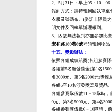
2、
5月31日
：早上
05：10－
報到方式：請持報到回執單至
衣服及號碼布。(委託非隊員
明文件及回執單辦理報到。
3、因故無法報到亦無參加比
安和路189巷8號
補領報到物品
十五、獎勵辦法
：
依照各組成績給獎(各組參賽隊
各組前
5名頒發獎金(第1名1500
名3000元、第5名2000元)獎
各組
6至10名頒發獎盃及獎品
各組參賽隊伍數
11－15隊時，
0元、第3名5000元、第4名3
各組參賽隊伍數
6－10隊時，前