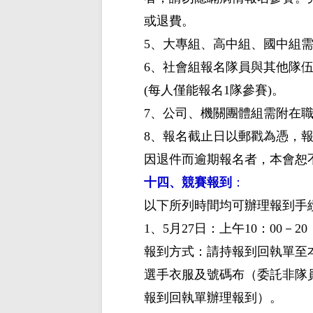
或退費。
5、大專組、高中組、國中組需
6、社會組報名隊員與其他隊
(每人僅能報名1隊參賽)。
7、公司、機關團體組需附在
8、報名截止日以郵戳為憑，
因退件而逾期報名者，本會恕
十四、競賽報到
：
以下所列時間均可辦理報到手
1、5月27日
：上午
10：00－
報到方式：請持報到回執單至
選手衣服及號碼布（委託非隊
報到回執單辦理報到）。