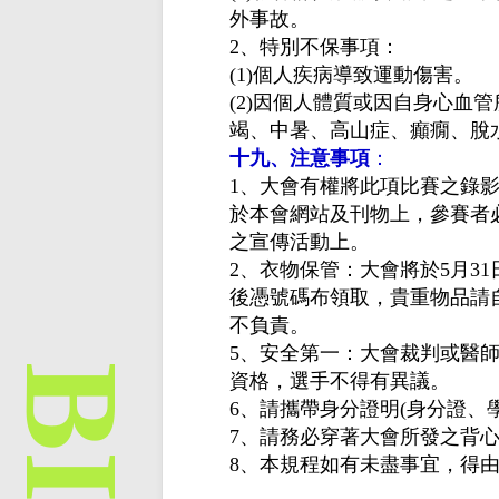
外事故。
2、特別不保事項：
(1)個人疾病導致運動傷害。
(2)因個人體質或因自身心血
竭、中暑、高山症、癲癇、脫
十九、注意事項
：
1、大會有權將此項比賽之錄
於本會網站及刊物上，參賽者
之宣傳活動上。
2、衣物保管：大會將於5月31
後憑號碼布領取，貴重物品請
不負責。
5、安全第一：大會裁判或醫
資格，選手不得有異議。
6、請攜帶身分證明(身分證、
7、請務必穿著大會所發之背
8、本規程如有未盡事宜，得