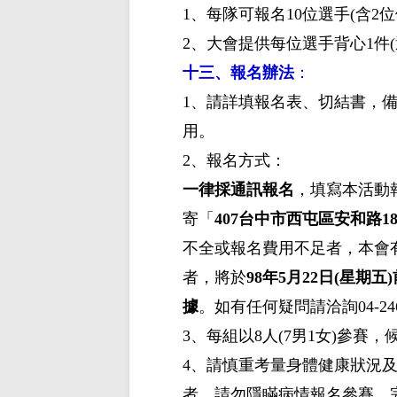
1、每隊可報名10位選手(含2位
2、大會提供每位選手背心1件
十三、報名辦法
：
1、請詳填報名表、切結書，備
用。
2、報名方式：
一律採通訊報名
，填寫本活動
寄「
407台中市西屯區安和路1
不全或報名費用不足者，本會
者，將於
98年5月22日(星
據
。如有任何疑問請洽詢
04-24
3、每組以8人(7男1女)參賽，候
4、請慎重考量身體健康狀況
者，請勿隱瞞病情報名參賽。