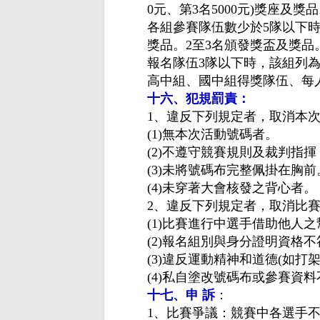
0元、第3名5000元)獎座及
各組參賽隊伍數少於
5隊以下時
獎品。2至3名頒發獎盃及獎品
報名隊伍
3隊以下時，該組列
高中組、國中組得獎隊伍、每
十六、犯規罰責：
1、違反下列規定者，取消本
(1)無本次活動號碼者。
(2)不遵守競賽規則及裁判指
(3)未將號碼布完整佩掛在胸前
(4)未穿著大會核發之背心者。
2、違反下列規定者，取消比
(1)比賽進行中選手借助他人之
(2)報名組別與身分證明資格
(3)違反運動精神和道德(如打
(4)私自塗改號碼布或參賽資
十七、申 訴
：
1、比賽爭議：競賽中各選手