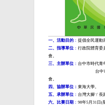
一、活動目的
：
提倡全民運動
二、指導單位
：
行政院體育委
會。
三、主辦單位
：
台中市時代青
台中市文化國際傑
會。
四、協辦單位：
東海大學。
五、承辦單位
：
台灣大腳ㄚ長
六、比賽日期
：
98年5月31日(