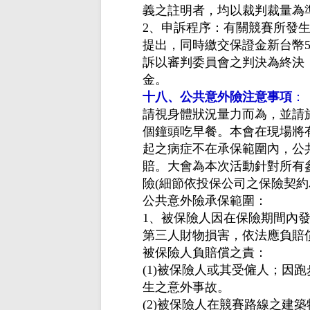
義之註明者，均以裁判裁量為
2、申訴程序：有關競賽所發生
提出，同時繳交保證金新台幣5
訴以審判委員會之判決為終決
金。
十八、公共意外險注意事項
：
請視身體狀況量力而為，並請
個鐘頭吃早餐。本會在現場將
起之病症不在承保範圍內，公
賠。大會為本次活動針對所有參
險(細節依投保公司之保險契約
公共意外險承保範圍：
1、被保險人因在保險期間內
第三人財物損害，依法應負賠
被保險人負賠償之責：
(1)被保險人或其受僱人；因
生之意外事故。
(2)被保險人在競賽路線之建