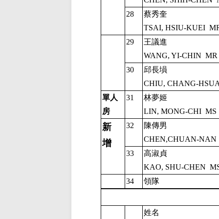
28
蔡秀奎
TSAI, HSIU-KUEI
M
29
王議進
WANG, YI-CHIN
MR
30
邱長塤
CHIU, CHANG-HSU
單人
31
林夢姬
房
LIN, MONG-CHI
MS
32
陳傳男
新
CHEN,CHUAN-NAN
增
33
高淑貞
KAO, SHU-CHEN
M
34
領隊
姓名