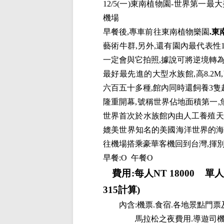
12/5(
一
)
東南植物園
-
世界第一最大
機場
早餐後
,
專車前往東南植物樂園
.
東
藝術牛群
,
另外
,
還有園內最代表性
一定會與它拍照
,
據說可將逆境轉
最好最先進的大型水族館
,
高
8.2M,
六百五十多種
,
館內同時還飼養
3
隻
隆重開幕
,
號稱世界佔地面積第一
,
世界首次於水族館內由人工養殖天
媲美世界知名的美國海洋世界的
往機場搭乘豪華客機回到台灣
,
揮
早餐
:O
午餐O
費用
:
每人
NT 18000
單
315
計算
)
內含
:
機票
.
食宿
.
各地景點門票
馬拉松之夜費用
.
導遊司