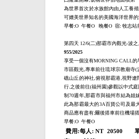
為世界首次於水族館內由人工養殖
可媲美世界知名的美國海洋世界的
早餐
:O
午餐
O
晚餐
O
宿
:
牧志站
第四天
12/6(
二
)
那霸市內觀光
-
波之
955/2025
享受一個沒有
MORNING CALL
的
市區觀光
,
專車前往琉球宗教廟寺
(
礁山丘的神社
,
俯視那霸港
,
視野遼
行
.
之
後前往
(福州園)參觀以中式庭
制70週年,那霸市與福州市結為姐
此為那霸最大的
3A
百貨公司及最
商品應有盡有
;
爾後搭車前往
機場
早餐:O
午餐O
費用
:
每人
: NT
20500