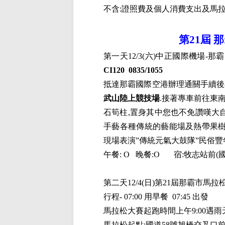
不含
:
證照費及個人消費支出及馬
第
21
屆
那
第一天
12/3(
六
)
中正國際機場
-
那霸
CI120
0835/1055
抵達那霸國際空港辦理通關手續後
武山陸上競技場
.
接著專車前往東
石筍柱
,
置身其中您也不免讚嘆大
手藝各種傳統的藝能場及熱帶果
現場表演
”
傳統元氣大鼓隊
”
民俗豐
午餐
: O
晚餐
:O
宿
:
牧志站前
(
第二天
12/4(
日
)
第
21
屆那霸市馬拉
行程
- 07:00
用早餐
07:45
出發
馬拉松大賽起跑時間上午
9:00
遇雨
馬拉松起點
:
國道
58
號旭橋交叉口