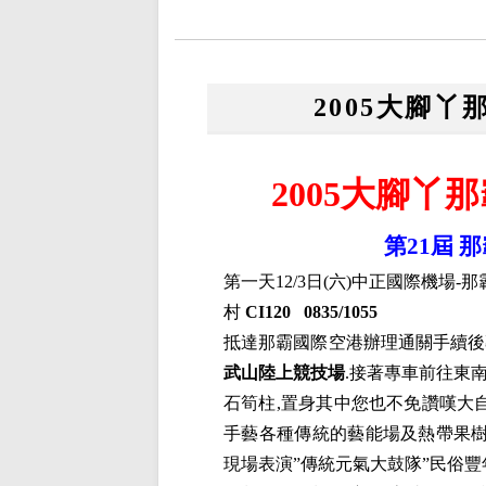
2005大腳
2005大腳丫
第
21
屆
那
第一天
12/3日(六)中正國際機場
村
CI120
0835/1055
抵達那霸國際空港辦理通關手續後
武山陸上競技場
.
接著專車前往東
石筍柱
,
置身其中您也不免讚嘆大
手藝各種傳統的藝能場及熱帶果
現場表演
”
傳統元氣大鼓隊
”
民俗豐