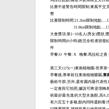
比賽中途警告時間限制
:
東風平交
整
比賽限制時間
:21.2km
限制地點
….1
31.8km
限制地點
….1
大會獎項
:
第
1~10
名人
(
男女
)
獎狀
,
限制時間
(6
小時
)
跑完全程者頒發
件
早餐
:O
午餐
: X
晚餐
:
馬拉松之夜
第三天
12/5(
一
)
東南植物園
-
世界第
早餐後
,
專車前往東南植物樂園
.
東
藝術牛群
,
另外
,
還有園內最代表性
一定會與它拍照
,
據說可將逆境轉
術最好最先進的大型水族館
,
高
8.2
有六百五十多種
,
館內同時還飼養
3
曰隆重開幕
,
號稱世界佔地面積第