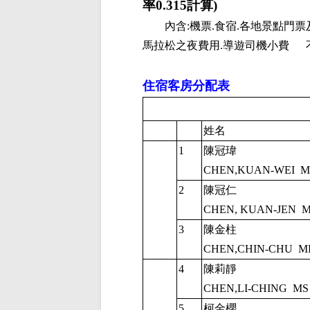
率
0.315
計算
)
內含
:
機票
.
食宿
.
各地景點門票
馬拉松之夜費用
.
導遊司機小費
住宿客房分配表
姓名
1
陳冠瑋
CHEN,KUAN-WEI
M
2
陳冠仁
CHEN, KUAN-JEN
3
陳金柱
CHEN,CHIN-CHU
M
4
陳莉靜
CHEN,LI-CHING
MS
5
柯金櫻