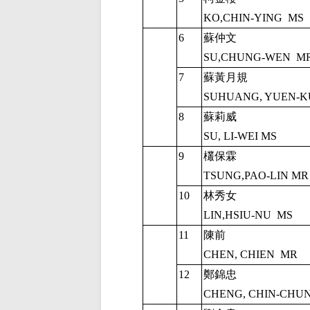
KO,CHIN-YING
MS
6
蘇仲文
SU,CHUNG-WEN
M
7
蘇黃月規
SUHUANG, YUEN-K
8
蘇莉威
SU, LI-WEI MS
9
欉保霖
TSUNG,PAO-LIN MR
10
林秀女
LIN,HSIU-NU
MS
11
陳前
CHEN, CHIEN
MR
12
鄭錦忠
CHENG, CHIN-CHU