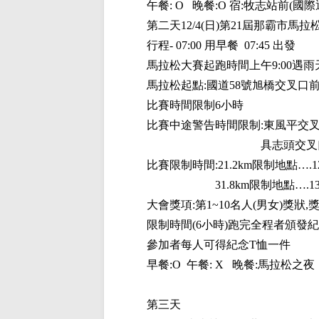
午餐
: O
晚餐
:O
宿
:
牧志站前
(
國際
第二天
12/4(
日
)
第
21
屆那霸市馬拉
行程
- 07:00
用早餐
07:45
出發
馬拉松大賽起跑時間上午
9:00
遇雨
馬拉松起點
:
國道
58
號旭橋交叉口
比賽時間限制
6
小時
比賽中途警告時間限制
:
東風平交
具志頭交叉
比賽限制時間
:21.2km
限制地點
….1
31.8km
限制地點
….1
大會獎項
:
第
1~10
名人
(
男女
)
獎狀
,
限制時間
(6
小時
)
跑完全程者頒發紀
參加者每人可得紀念
T
恤一件
早餐
:O
午餐
: X
晚餐
:
馬拉松之夜
第三天