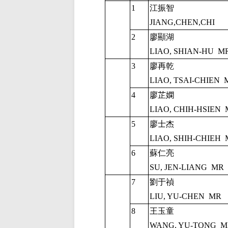
1
江振智
JIANG,CHEN,CHI
2
廖顯湖
LIAO, SHIAN-HU
M
3
廖再乾
LIAO, TSAI-CHIEN
4
廖芷嫻
LIAO, CHIH-HSIEN
5
廖士杰
LIAO, SHIH-CHIEH
6
蘇仁亮
SU, JEN-LIANG
MR
7
劉于禎
LIU, YU-CHEN
MR
8
王玉童
WANG, YU-TONG
M