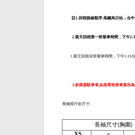
註
1.
回程路線順序
:
高鐵烏日站→台中
2.當天回程第一班發車時間，下午
2:
3
.
當天回程末班發車時間，下午
5:10
3.
欲搭接駁車者
,
如是單程者車資亦為
長袖排汗衫尺寸
:
長袖尺寸
胸圍
(
XS