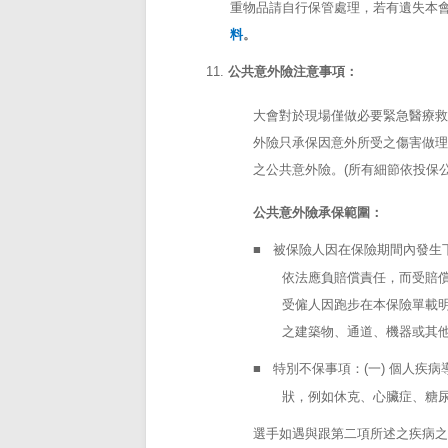
重物品請自行保管處理，若有遺失本
料
。
11.
公共意外險注意事項：
大會對於現場僅做必要緊急醫療
外險只承保因意外所受之傷害做
之公共意外險。
(
所有細節依投保
公共意外險承保範圍：
■
被保險人因在保險期間內發生
依法應負賠償責任，而受賠
受僱人因跑步在本保險單載
之建築物、通道、機器或其
■
特別不保事項：
(
一
)
個人疾病
狀，例如休克、心臟症、糖
選手如遇與跟第二項所述之疾病