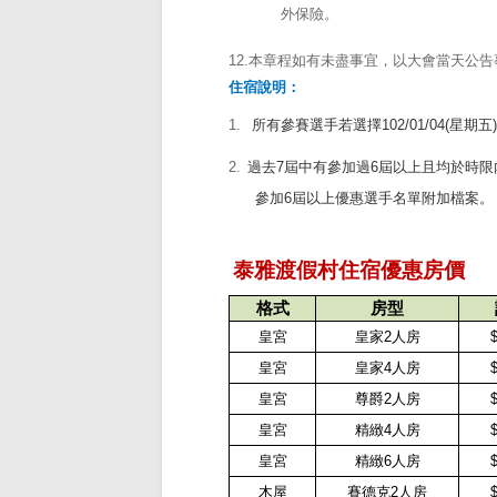
外保險。
12.
本章程如有未盡事宜，以大會當天公告
住宿說明：
1.
所有參賽選手若選擇
102/01/04(
星期五
)
2.
過去
7
屆中有參加過
6
屆以上且均於時限
參加
6
屆以上優惠選手名單附加檔案
。
泰雅渡假村住宿優惠房價
格式
房型
皇宮
皇家
2
人房
$
皇宮
皇家
4
人房
$
皇宮
尊爵
2
人房
$
皇宮
精緻
4
人房
$
皇宮
精緻
6
人房
$
木屋
賽德克
2
人房
$