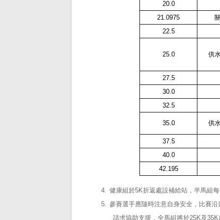
20.0
21.0975
22.5
25.0
供
27.5
30.0
32.5
35.0
供
37.5
40.0
42.195
4.
健康組於
5K
折返處設補給站，半馬組每
5.
參賽選手應隨時注意自身安全，比賽沿
請求協助支援，全馬組將於
25K
及
35K