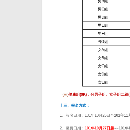
男
B
組
男
C
組
男
D
組
男
E
組
男
F
組
男
G
組
女
A
組
女
B
組
女
C
組
女
D
組
女
E
組
(
三
)
健康組
(9K)
，分男子組、女子組二組
(
十三、報名方式：
1.
報名日期：101年10月25日至
101
年
11
2.
繳費日期
：
101年10月27日起
~~
101
年