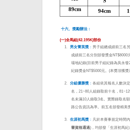
S
89cm
94cm
1
十六、獎勵辦法：
(
一
)
全馬組
(42.195K)
部份
1.
男女菁英獎
：
男子組總成績前三名
成績前三名分別頒發獎金
NT$8000
場地紀錄
(
目前男子組紀錄為吳永發
紀錄獎金
NT$5000
元。
(
本獎項獲獎
2.
分組優勝獎
：
各組依其報名人數決
名，
21~80
人組錄取前十名，
81~12
名未滿
10
人錄取
3
名。實際錄取名額
路公告資訊為準。前五名頒發精美
3.
生涯初馬獎
：
凡於本賽事規定時間
審資格通過
)
，均頒發「生涯初馬紀