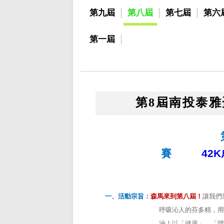
第九屆
第八屆
第七屆
第六
第一屆
第8屆南投泰
賽
42
一、活動宗旨：
森馬來到第八屆！
讓我們
呼吸沁人的芬多精，用
油！
以「健康」、「體