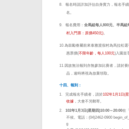
8.
報名時請詳加評估自身實力，報名手續
名。
9.
報名費用：
全馬組每人
800
元、半馬組
村入門票：原價
450
元
)
。
10.
為鼓勵眷屬前來泰雅渡假村為馬拉松選
惠票價
(
不限年齡，每人
100
元
)
入園並
11.
因故無法報到亦無參加比賽者，請於賽
品，逾時將視為放棄領取。
十四、報到：
1.
完成報名手續者，請於
102
年
1
月
1
日
(
星
收據
，大會不另郵寄。
2.
102
年
1
月
3
日
(
星期四
)10:00
～
20:00
在
不候。電話：
(04)2462-0900
begin_of_
g