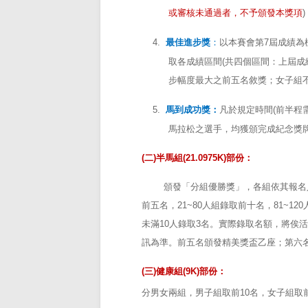
或審核未通過者，不予頒發本獎項
)
4.
最佳進步獎
：
以本賽會第7屆成績為
取各成績區間
(
共四個區間：上屆成
步幅度最大之前五名敘獎；女子組
5.
馬到成功獎：
凡於規定時間
(
前半程
馬拉松之選手，均獲頒完成紀念獎
(
二
)
半馬組
(21.0975K)
部份：
頒發「分組優勝獎」，各組依其報名
前五名，
21~80
人組錄取前十名，
81~120
未滿
10
人錄取
3
名。實際錄取名額，將俟活
訊為準。前五名頒發精美獎盃乙座；第六
(
三
)
健康組
(9K)
部份：
分男女兩組，男子組取前
10
名，女子組取