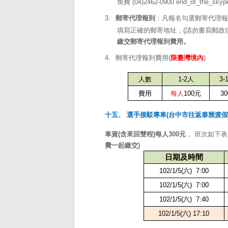
免費
(04)2462-0900
end_of_the_skype
3.
郵寄代理報到
：凡報名勾選郵寄代理報
填寫正確的郵寄地址，
(
請勿書寫郵政
繳交郵寄代理報到費用。
4.
郵寄代理報到費用
(
限臺灣境內
)
人數
1-2
人
3-
費用
每人
100
元
30
十五、 選手接駁專車
(
台中市往返泰雅渡假
車資
(
含來回雙程
)
每人
300
元
， 班次如下
費一起繳交
)
日期及時間
102/1/5(
六
)
7:00
102/1/5(
六
)
7:00
102/1/5(
六
)
7:40
102/1/5(
六
) 17:10