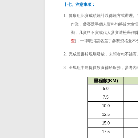
十七、注意事項：
1.
健康組比賽成績統計以傳統方式辦理。
作業，參賽選手個人資料均將於大會
識，凡資料不實或代人參賽遭檢舉作
查
)
，一律取消該名選手參賽資格並不
2.
完成證書於現場發放，未領者恕不補寄
3.
全馬組中途提供飲食補給服務，參考內
里程數
(KM)
5.0
7.5
10.0
12.5
15.0
17.5