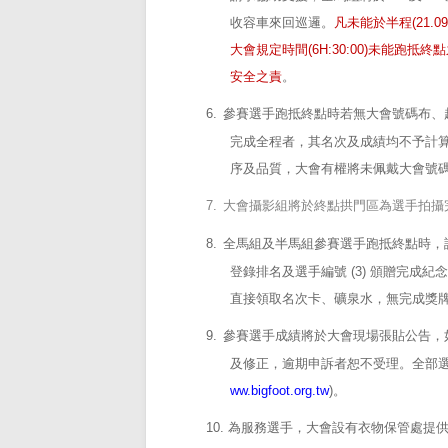
收容車來回巡邏。
凡未能於半程
(21.0
大會規定時間
(6H:30:00)
未能跑抵終點
安全之責
。
6.
參賽選手跑抵終點時若無大會號碼布、
完成全程者，其名次及成績均不予計
序及品質，大會有權將未佩戴大會號
7.
大會攝影組將於終點拱門區為選手拍攝
8.
全馬組及半馬組參賽選手跑抵終點時，
登錄排名及選手編號
(3)
頒贈完成紀念
直接領取名次卡、礦泉水，無完成獎
9.
參賽選手成績將於大會現場張貼公告，
及修正，逾期申訴者恕不受理。全部
ww.bigfoot.org.tw
)
。
10.
為服務選手，大會設有衣物保管處提