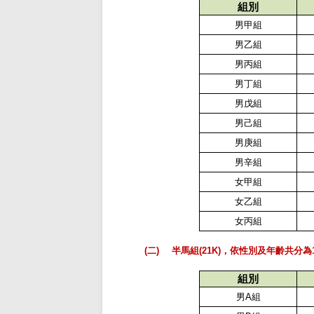
組別
男甲組
男乙組
男丙組
男丁組
男戊組
男己組
男庚組
男辛組
女甲組
女乙組
女丙組
(二)
半馬組
(21K)
，依性別及年齡共分為
組別
男
A
組