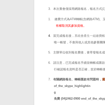
3.
本次賽會僅採用網路報名，報名方式
(1
1.
繳費方式為
ATM
轉帳
(
含網路
ATM)
、
有權取消其參加資格。
4.
當完成報名後，
系統會產生一組繳費帳
唯一帳號，不會與他人或其他參賽團
5.
主辦單位收到報名費後，會寄發報名成
6.
請注意，已完成報名手續並轉帳或匯款
行確認報名資料是否正確，並於轉帳
7.
有關網路報名、轉帳匯款有問題時，
週
of_the_skype_highlightin
g
免費
(04)2462-0900
end_of_the_skyp