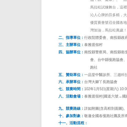
馬拉松試煉舞台，這裡
沁人心脾的芬多精，大
優質賽會號召全國各地
灣加油，馬拉松萬歲！
二、指導單位：
行政院體委會、南投縣政
三、主辦單位：
泰雅渡假村
四、協辦單位：
南投縣警察局、南投縣衛
會、台中縣慢跑協會、
跑社
五、贊助單位：
一品堂中醫診所、
三趨科
六、承辦單位：
台灣大腳丫長跑協會
七、競賽時間：
102
年
1
月
5
日
(
星期六
) 10:
八、活動會場：
泰雅渡假村
(
國道六號→國
九、競賽路線：
詳如附圖
(
含高程剖面圖
)
。
十、參加對象：
敬邀全國各慢跑社團及所
十一、活動流程：