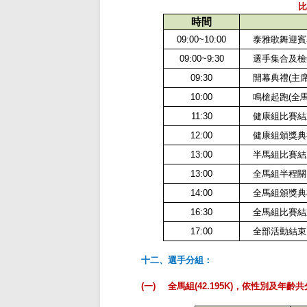
時間
09:00~10:00
泰雅歌舞迎賓
09:00~9:30
選手集合及檢
09:30
開幕典禮
(
主
10:00
鳴槍起跑
(
全
11:30
健康組比賽結
12:00
健康組頒獎典
13:00
半馬組比賽結
13:00
全馬組半程關
14:00
全馬組頒獎典
16:30
全馬組比賽結
17:00
全部活動結束
十二、選手分組：
(一)
全馬組
(42.195K)
，依性別及年齡共