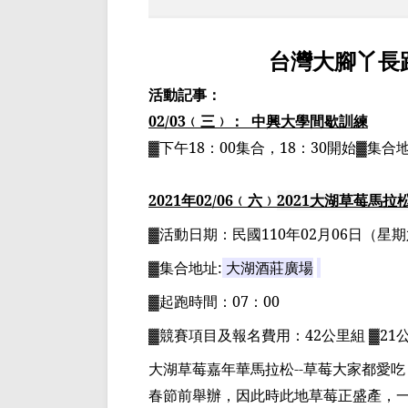
台灣大腳丫長
活動記事：
02/03
﹙三﹚：
中興大學間歇訓練
▓下午
18
：
00
集合，
18
：
30
開始▓集合
2021
年
02
/06
﹙六﹚
2021
大湖草莓馬拉
▓
活動日期：
民國
110
年
02
月
06
日
（星期
▓
集合地址
:
大湖酒莊廣場
▓
起跑時間：
07
：
00
▓
競賽項目
及報名費用
：
42
公里組
▓21
大湖草莓嘉年華馬拉松
--
草莓大家都愛吃
春節前舉辦，因此時此地草莓正盛產，