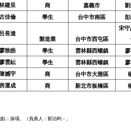
林建呈
商
嘉義市
劉
古佳倫
學生
台中市南區
彭
宋守
呂長達
製造業
台中市西屯區
廖致皓
學生
雲林縣西螺鎮
廖
廖雲紜
學生
雲林縣西螺鎮
廖
陳撼宇
商
台中市大雅區
房運成
商
新北市板橋區
地點：操場。（負責人：劉治昀﹚。