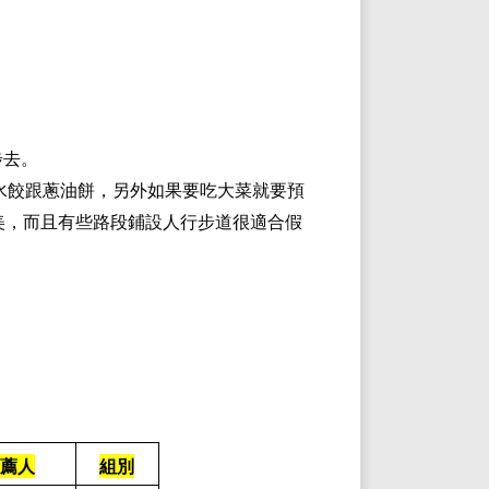
步去。
水餃跟蔥油餅，另外如果要吃大菜就要預
美，而且有些路段鋪設人行步道很適合假
﹚
薦人
組別