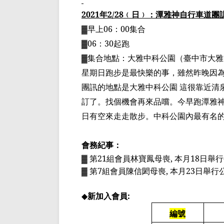
2021
年
2/28
﹙日﹚：潭雅神自行車道
團
▓早上
06
：
00
集合
▓
06
：
30
起跑
▓集合地點：大雅中科公園（臺中市大雅
星期日跑步是最快樂的事，雖然昨晚因
團訊的地點是大雅中科公園 這很靠近清
訂了。找個機會再來品嚐。今早跑潭雅
日有空來走走散步。中科公園內最有名
會務紀事：
▓ 第
21
組會員林寶鳳母喪
,
本月
18
日舉行
▓ 第
7
組會員陳信閎母喪
,
本月
23
日舉行
◆
新加入會員
:
編號