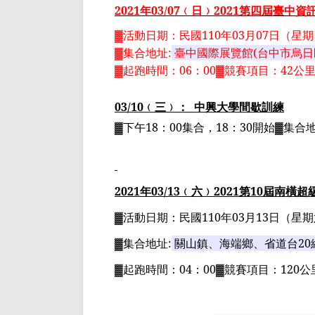
2021
年
03
/07
﹙日﹚
2021
第四屆臺中資
▓
活動日期：
民國
110
年
03
月
07
日
（星期
▓
集合地址
:
臺中國際展覽館
(
台中市烏日
▓
起跑時間：
06
：
00▓
競賽項目：
42
公
03/10
﹙三﹚：
中興大學間歇訓練
▓下午
18
：
00
集合，
18
：
30
開始▓集合
2021
年
03
/13
﹙六﹚
2021
第
10
屆南橫超
▓
活動日期：
民國
110
年
03
月
13
日
（星期
▓
集合地址
:
關山鎮、海端鄉、省道台
20
▓
起跑時間：
04
：
00▓
競賽項目：
120
公