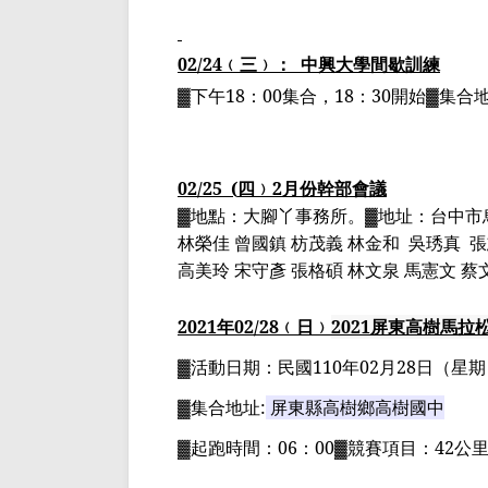
02/24
﹙三﹚：
中興大學間歇訓練
▓下午
18
：
00
集合，
18
：
30
開始▓集合
02/25
(
四﹚
2
月份幹部會議
▓地點：大腳丫事務所。▓地址：台中市
林榮佳 曾國鎮 枋茂義 林金和
吳琇真
張
高美玲 宋守彥 張格碩 林文泉 馬憲文 
2021
年
02
/28
﹙日﹚
2021
屏東高樹馬拉
▓
活動日期：
民國
110
年
02
月
28
日
（星期
▓
集合地址
:
屏東縣高樹鄉高樹國中
▓
起跑時間：
06
：
00▓
競賽項目：
42
公