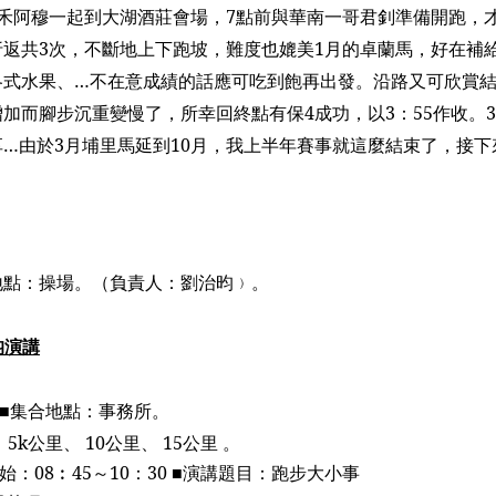
禾阿穆一起到大湖酒莊會場，
7
點前與華南一哥君釗準備開跑，
折返共
3
次，不斷地上下跑坡，難度也媲美
1
月的卓蘭馬，好在補
各式水果、…不在意成績的話應可吃到飽再出發。沿路又可欣賞
增加而腳步沉重變慢了，所幸回終點有保
4
成功，以
3
：
55
作收。
3
享…由於
3
月埔里馬延到
10
月，我上半年賽事就這麼結束了，接下
地點：操場。（負責人：劉治昀﹚。
昀演講
■
集合地點：事務所。
：
5k
公里、
10
公里、
15
公里 。
始：
08
︰
45
～
10
：
30 ■
演講題目：跑步大小事