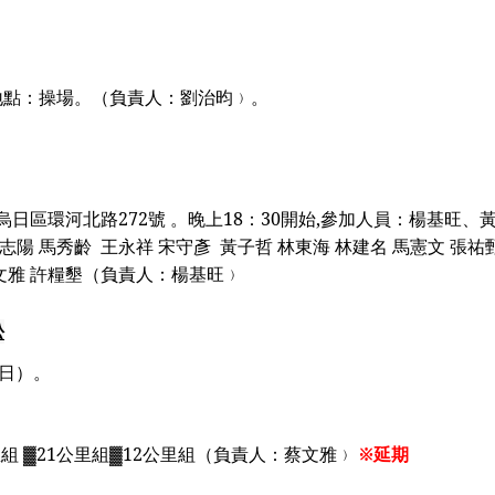
地點：操場。（負責人：劉治昀﹚。
烏日區環河北路
272
號 。晚上
18
：
30
開始
,
參加人員：
楊基旺、
志陽 馬秀齡
王永祥 宋守彥
黃子哲 林東海 林建名 馬憲文 張祐
蔡文雅 許糧墾（負責人：楊基旺﹚
松
日）。
里組
▓21
公里組
▓12
公里組
（負責人：蔡文雅﹚
※延期