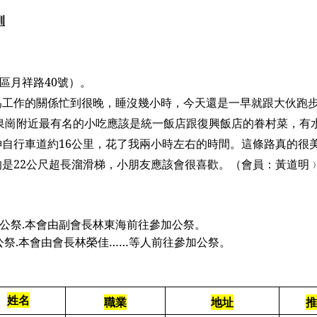
訓
區月祥路
40
號）。
為工作的關係忙到很晚，睡沒幾小時，今天還是一早就跟大伙跑
泉崗附近最有名的小吃應該是統一飯店跟復興飯店的眷村菜，有
神自行車道約
16
公里，花了我兩小時左右的時間。這條路真的很
的是
22
公尺超長溜滑梯，小朋友應該會很喜歡。
（會員：黃道明
公祭
.
本會由副會長林東海前往參加公祭。
公祭
.
本會由會長林榮佳
……
等人前往參加公祭。
姓名
職業
地址
推