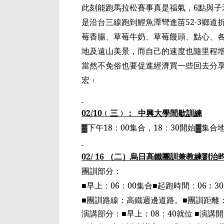
此刻能跑馬拉松賽事真是福氣，
6
點與子
是沿台三線跑到鯉魚潭彎進苗
52-3
鄉道
莓香腸、草莓牛奶、草莓饅頭、點心、
地及遠山美景，而自己的速度也隨里程
當然不免俗也要促進經濟買一些回去分
宏
﹚
02/10
﹙三﹚：
中興大學間歇訓練
▓下午
18
：
00
集合，
18
：
30
開始▓集合
02/ 16
（二）烏日高鐵團訓兼教練劉治
團訓部分：
■
早上：
06
：
00
集合
■
起跑時間：
06
︰
30
■
團訓路線：高鐵週邊道路。
■
團訓距離
演講部分：
■
早上：
08
：
40
就位
■
演講開