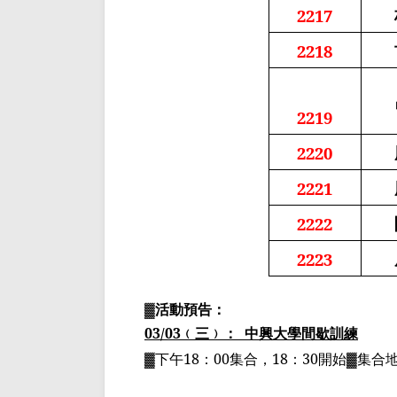
2217
2218
2219
2220
2221
2222
2223
▓
活動預告：
03/03
﹙三﹚：
中興大學間歇訓練
▓下午
18
：
00
集合，
18
：
30
開始▓集合