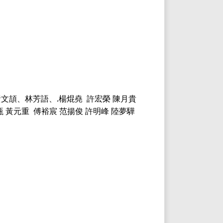
黃文頡、林芳語、
.
楊焜堯
許宏榮 陳月貴
甄 黃元重
傅裕宸 范揚俊 許明峰 陸夢驊