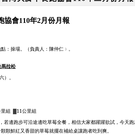
跑協會
110
年
2
月份月報
地點：操場。（負責人：陳仲仁﹚。
松馬拉松
六）。
公里組
▓11
公里組
，若邊跑步可沿途邊吃草莓全餐，相信大家都躍躍欲試，今天跑
一顆顆鮮紅又香甜的草莓就擺在補給桌讓跑者吃到爽。