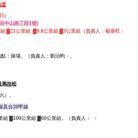
訊盃
日）。
區中山路三段
1
號
)
里組
▓21
公里組
▓9.8
公里組
▓3
公里組
（負責人：楊基旺﹚
地點：操場。（負責人：劉治昀﹚。
級馬拉松
六）。
線及台
20
甲線
里組
▓100
公里組
▓60
公里組
。
（負責人：
﹚