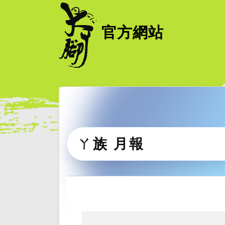
官方網站
ㄚ族 月報