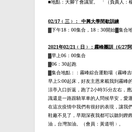
■
地點：大腳丫會議室。
「
（負責人：
02/17
﹙三﹚：
中興大學間歇訓練
▓下午
18
：
00
集合，
18
：
30
開始▓集合
2021
年
02/21
﹙日﹚：霧峰
團訓（
6/27
阿
▓早上
06
：
00
集合
▓
06
：
30
起跑
▓集合地點：：霧峰綜合運動場（霧峰
早上
5:00
起床，好友主恩來載我到霧峰
涼亭入口折返，跑了
2
小時
35
分左右，應
識還是一路跟騎單車的人問候早安，愛
在這次疫情中我們有很好的表現，讓我
鞋廠不見了，早期深夜我都可以聽到鏗鏗
油，台灣加油。
（會員：黃道明﹚。