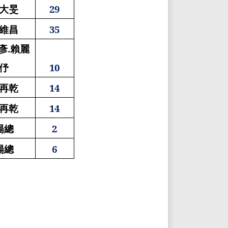
大旻
29
維昌
35
彥
.
賴麗
伃
10
再乾
14
再乾
14
楊總
2
楊總
6