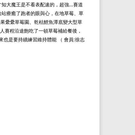
才知大魔王是不看表配速的，超強…賽道
給站療癒了跑者的眼與心，在地草莓、草
結果纍纍草莓園、乾枯鯉魚潭底變大型草
人賽程沿途飽吃了一頓草莓補給餐後，
來也是要持續練習維持體能
（
會員
:
徐志