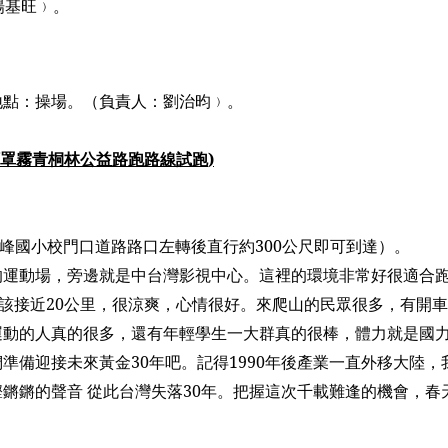
楊基旺﹚。
地點：操場。（負責人：劉治昀﹚。
罩霧青桐林公益路跑路線試跑
)
吉峰國小校門口道路路口左轉後直行約
300
公尺即可到達）。
的運動場，旁邊就是中台灣影視中心。這裡的環境非常好很適合
該接近
20
公里，很涼爽，心情很好。來爬山的民眾很多，有開車
運動的人真的很多，還有年輕學生一大群真的很棒，體力就是國
們準備迎接未來黃金
30
年吧。記得
1990
年後產業一直外移大陸，
鏘鏘的聲音 從此台灣失落
30
年。把握這次千載難逢的機會，春