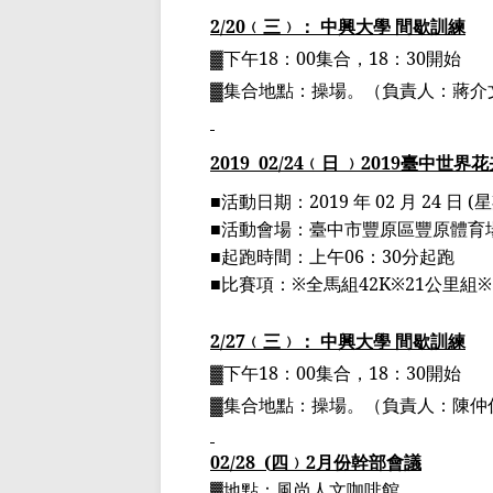
2/20
﹙三﹚： 中興大學 間歇訓練
▓下午
18
：
00
集合，
18
：
30
開始
▓集合地點：操場。（負責人：蔣介
2019
02
/24
﹙日 ﹚
2019
臺中世界花
■
活動日期：
2019
年
02
月
24
日
(
星
■
活動會場：臺中市豐原區豐原體育
■
起跑時間：上午
06
：
30
分起跑
■
比賽項：
※
全馬組
42K
※
21
公里組
※
2/27
﹙三﹚： 中興大學 間歇訓練
▓下午
18
：
00
集合，
18
：
30
開始
▓集合地點：操場。（負責人：陳仲
02/28
(
四﹚
2
月份幹部會議
▓地點：風尚人文咖啡館。