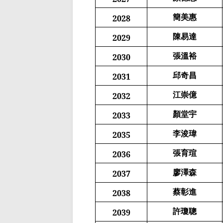
簡美惠
2028
陳易達
2029
張溫裕
2030
邱奇昌
2031
江崇億
2032
顏堂宇
2033
李浚瑋
2035
張育瑄
2036
廖澤森
2037
蔡彰進
2038
許瓊聰
2039