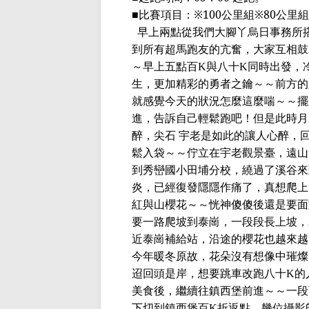
■
比賽項目：
※100
公里組
※80
公里組
早上兩點從我們大腳丫烏日事務所
到所有超馬跑友的亢奮，大家互相鼓
～早上五點百
與八十
同時出發，
K
K
生，更加精彩的勇者之鑰～～前方的
就感覺今天的狀況怎麼這麼喘～～擺
進，告訴自己輕鬆跑吧！但是此時月
醉，尖石
宇老是如此的讓人心醉，
鬆入袋～～佇立在宇老觀景臺，遠山
到秀巒國小田埔分校，繞過了溪谷來
炎，已經復發隱隱作痛了，真想爬上
紅與山櫻花～～恍神傻傻後還是要面
要一路爬坡到泰崗，一段段長上坡，
近泰崗補給站，沿途的櫻花也越來越
今年暖冬原故，花朵沒有想像中璀燦
迢回頭是岸，想要跳車改跑八十
的
K
美食後，繼續往鎮西堡前進～～一段
下切到鎮西堡百
折返點，幾位攝影
K