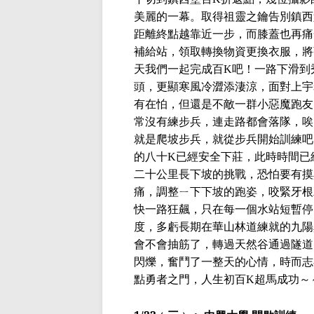
美麗的一幕。取得祖靈之鑰告別鎮西
距離終點越靠近一步，而膝蓋也再痛
補給站，領取轉換物資更換衣服，將
天我們一起完成百
吧！一路下滑到
K
頭，更顯寒風冷澀添淒涼，面對上宇
有在怕，但還是不敵一群小惡魔跑友
常沒有練步兵，連走路都會落隊，唉
就是爬坡步兵，就從步兵開始訓練吧
的八十
已經安全下莊，此時時間已
K
二十公里長下坡的挑戰，恐怕要有摸
痛，調整ㄧ下下坡的跑姿，咬緊牙根
快一路狂飆，只在每一個水站短暫停
度，多虧長期在華山林道練就的九陽
會不會抽筋了，轉過天然谷通過隧道
閃爍，奮鬥了一整天的心情，時而志
點勇者之門，人生初百
超馬成功～
K