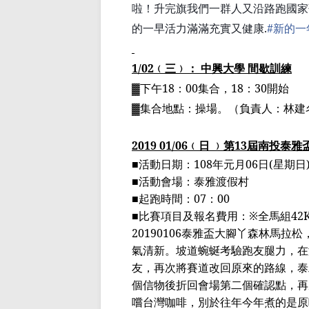
啦！升完旗我們一群人又沿路跑國家
的一早活力滿滿充實又健康
.
#
新的一
1/02
﹙三﹚： 中興大學 間歇訓練
▓下午
18
：
00
集合，
18
：
30
開始
▓集合地點：操場。（負責人：林建
2019 01
/06
﹙日 ﹚
第
13
屆南投泰雅
■
活動日期：
108
年元月
06
日
(
星期日
■
活動會場：泰雅渡假村
■
起跑時間：
07
：
00
■
比賽項目及報名費用：
※
全馬組
42
20190106
泰雅盃大腳丫森林馬拉松
氣清新。坡道蜿蜒考驗跑友腿力，在
友，再次將賽道改回原來的路線，泰
個信物後折回會場第二個確認點，再
嚐台灣咖啡，別於往年今年煮的是原