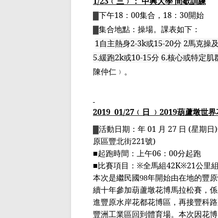
1/23
﹙三﹚： 中興大學 間歇訓練
▓下午
18
：
00
集合，
18
：
30
開始
▓集合地點：操場。課表如下：
1
自主熱身
2-3k
或
15-20
分
2
馬克操
5.
緩跑
2k
或
10-15
分
6.
核心或特定肌
陳仲仁﹚。
2019
01
/27
﹙日 ﹚
2019
葫蘆墩世界
▓活動日期：年
01
月
27
日
(
星期日
原區豐北街
221
號
)
■
起跑時間：上午
06
：
00
分起跑
■
比賽項目：
※
全馬組
42K
※
21
公里
本次是繼民國
年開始由在地的豐原
98
續十年參加葫蘆墩花博馬拉松賽，係
進豐原水岸花都花博區，再接豐科路
豐洲工業區回到體育場。本次因花博