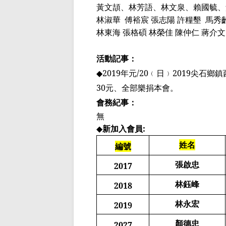
黃文頡、林芳語、
林文泉、賴國毓、
林淑華
傅裕宸 張志陽 許糧墾
馬秀
林東海 張格碩 林榮佳 陳仲仁 蔣介
活動記事：
◆
2
019
年元
/20
﹙日﹚
2019
尖石鄉鎮
30
元、全部樂捐本會。
會務紀事：
無
◆
新加入會員
:
姓名
編號
張啟忠
2017
林鈺峰
2018
林永宏
2019
顏德忠
2027