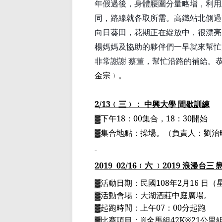
年假過後，身體腰圍分量略增，利用
同，路線就各取所需。
高鐵站北側過
向日葵田，花期正在綻放中，很漂亮
楊媽媽及協助的夥伴們一早就來幫忙
非常謝謝
蔡
董，幫忙沿路的補給。恭
金宗﹚。
2/13
﹙三﹚： 中興大學 間歇訓練
▓下午
18
：
00
集合，
18
：
30
開始
▓集合地點：操場。（負責人：劉治
2019
02
/16
﹙六 ﹚
2019
浪漫台三 
▓
活動日期：民國
108
年
2
月
16
日（
▓
活動會場：大湖酒莊中庭廣場。
▓
起跑時間：上午
07
：
00
分起跑
▓
比賽項目：
※
全馬組
42K※21
公里