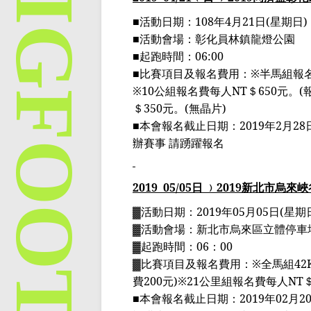
■
活動日期：
108
年
4
月
21
日
(
星期日
)
■
活動會場：彰化員林鎮龍燈公園
■
起跑時間：
06:00
■
比賽項目及報名費用：
※
半馬組報
※10
公組報名費每人
NT
＄
650
元。
(
＄
350
元。
(
無晶片
)
■
本會報名截止日期：
2019
年
2
月
28
辦賽事 請踴躍報名
2019
05
/05
日 ﹚
2019
新北市烏來峽
▓
活動日期：
2019
年
05
月
05
日
(
星期
▓
活動會場：
新北市烏來區立體停車
▓
起跑時間：
06
：
00
▓
比賽項目及報名費用：
※
全馬組
42
費
200
元
)※21
公里組報名費每人
NT
■
本會報名截止日期：
2019
年
02
月
2