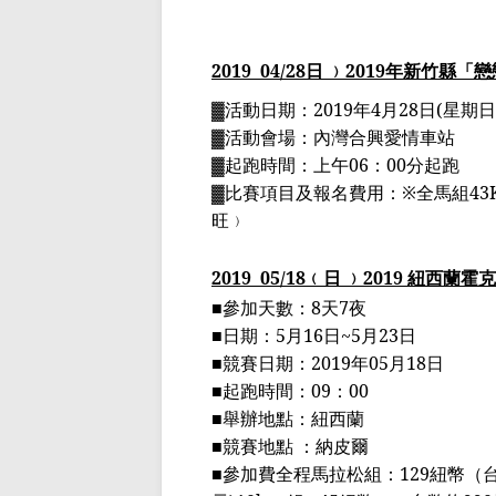
2019
04
/28
日 ﹚
2019
年新竹縣「戀
▓
活動日期：
2019
年
4
月
28
日
(
星期日
▓
活動會場：內灣合興愛情車站
▓
起跑時間：上午
06
：
00
分起跑
▓
比賽項目及報名費用：
※
全馬組
43
旺﹚
2019
05
/18
﹙日 ﹚
2019
紐西蘭霍克
■
參加天數：
8
天
7
夜
■
日期：
5
月
16
日
~5
月
23
日
■
競賽日期：
2019
年
05
月
18
日
■
起跑時間：
09
：
00
■
舉辦地點：紐西蘭
■
競賽地點 ：納皮爾
■
參加費全程馬拉松組：
129
紐幣（