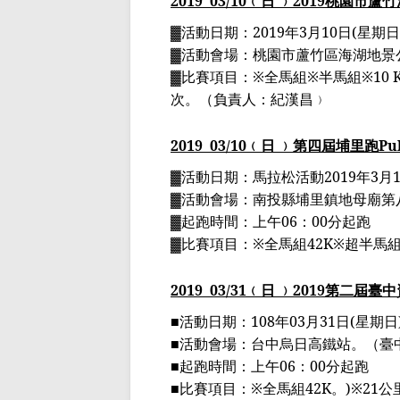
2019
03
/10
﹙日 ﹚
2019
桃園市蘆竹
▓活動日期：
2019
年
3
月
10
日
(
星期日
▓活動會場：桃園市蘆竹區海湖地景
▓
比賽項目：
※
全馬組
※
半馬組
※
10 
次。
（負責人：紀漢昌﹚
2019
03
/10
﹙日 ﹚
第四屆埔里跑
Pu
▓
活動日期：
馬拉松活動
2019
年
3
月
▓
活動會場：
南投縣埔里鎮地母廟第
▓
起跑時間：上午
06
：
00
分起跑
▓
比賽項目：
※
全馬組
42K
※
超半馬
2019
03
/31
﹙日 ﹚
2019
第二屆臺中
■
活動日期：
108
年
03
月
31
日
(
星期日
■
活動會場：台中烏日高鐵站。（臺
■
起跑時間：上午
06
：
00
分起跑
■
比賽項目：
※
全馬組
42K
。
)
※
21
公