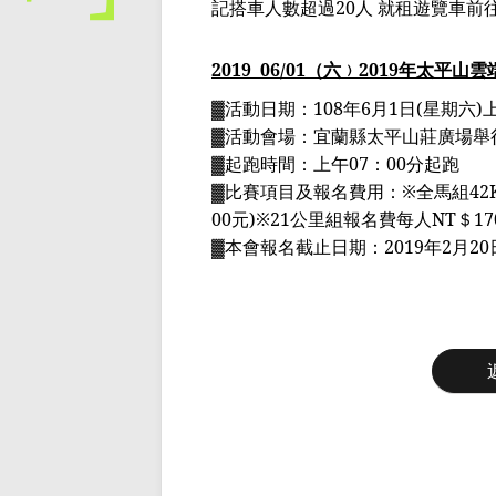
記搭車人數超過
20
人 就租遊覽車前
2019
06
/01
（六﹚
2019
年太平山雲
▓活動日期：
108
年
6
月
1
日
(
星期六
)
▓活動會場：宜蘭縣太平山莊廣場舉
▓
起跑時間：上午
07
：
00
分起跑
▓
比賽項目及報名費用：
※
全馬組
42
00
元
)
※
21
公里組報名費每人
NT
＄
17
▓本會報名截止日期：
2019
年
2
月
20