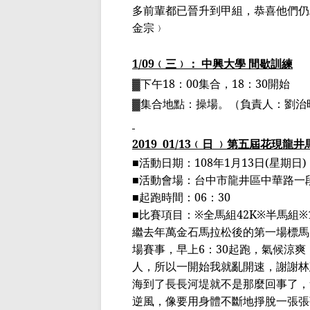
多前輩都已晉升到甲組，恭喜他們仍
金宗﹚
1/09
﹙三﹚： 中興大學 間歇訓練
▓下午
18
：
00
集合，
18
：
30
開始
▓集合地點：操場。（負責人：劉治
2019
01
/13
﹙日 ﹚
第五屆花現龍井
■
活動日期：
108
年
1
月
13
日
(
星期日
)
■
活動會場：台中市龍井區中華路一
■
起跑時間：
06
：
30
■
比賽項目：
※
全馬組
42K※
半馬組
※
繼去年萬金石馬拉松後的第一場標馬
場賽事，早上
6
：
30
起跑，氣候涼爽
人，所以一開始我就亂開速，謝謝林
海到了長長河堤就不是那麼回事了，
逆風，像要用身體不斷地掙脫一張張