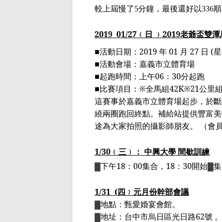
較上屆慢了
分鐘，最後還好以
順
5
336
2019
01
/27
﹙日 ﹚
2019
老爺盃雙潭
■
活動日期：
2019
年
01
月
27
日
(
星
■
活動會場：嘉義市立體育場
■
起跑時間：上午
06
：
30
分起跑
■
比賽項目：
※
全馬組
42K
※
21
公里
這賽事於嘉義市立體育場起步，於斷
繞兩圈跑回終點。補給站提供豐富美
途為大家拍照的攝影師朋友。
（會
1/30
﹙三﹚： 中興大學 間歇訓練
▓下午
18
：
00
集合，
18
：
30
開始▓
1/31
(
四﹚元月份幹部會議
▓地點：甄愛婚宴會館。
▓地址：台中市烏日區光日路
62
號 