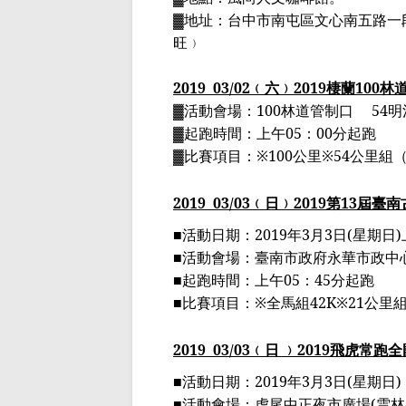
▓地址：台中市南屯區文心南五路一
旺﹚
2019
03
/02
﹙六﹚
2019
棲蘭
100
林
▓
活動會場：
100
林道管制口
54
明
▓
起跑時間：上午
05
：
00
分起跑
▓
比賽項目：
※
100
公里
※
54
公里組
2019
03
/03
﹙日﹚
2019
第
13
屆臺南
■
活動日期：
2019
年
3
月
3
日
(
星期日
)
■
活動會場：臺南市政府永華市政中
■
起跑時間：上午
05
：
45
分起跑
■
比賽項目：
※
全馬組
42K
※
21
公里
2019
03
/03
﹙日 ﹚
2019
飛虎常跑全
■
活動日期：
2019
年
3
月
3
日
(
星期日
)
■
活動會場：虎尾中正夜市廣場
(
雲林