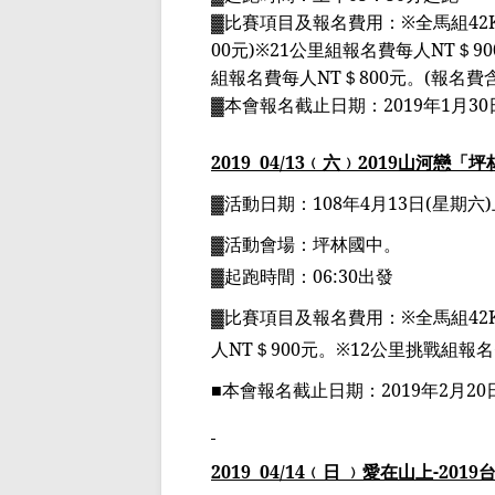
▓
比賽項目及報名費用：
※
全馬組
42
00
元
)
※
21
公里組報名費每人
NT
＄
90
組報名費每人
NT
＄
800
元。
(
報名費
▓
本會報名截止日期：
2019
年
1
月
30
2019
04
/13
﹙六﹚
2019
山河戀「坪
▓
活動日期：
108
年
4
月
13
日
(
星期六
)
▓
活動會場：坪林國中。
▓
起跑時間：
06:30
出發
▓
比賽項目及報名費用：
※
全馬組
42
人
NT
＄
900
元。
※
12
公里挑戰組報名
■
本會報名截止日期：
2019
年
2
月
20
2019
04
/14
﹙日 ﹚
愛在山上
-2019