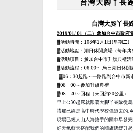
台灣大腳丫長跑
台灣大腳丫長
2019/01/ 01
（二）參加台中市政府
▓活動時間：
108
年
1
月
1
日
(
星期二
)
▓活動地點：湖日休閒廣場（每年烤
▓活動項目：參加台中市升旗典禮活
▓活動流程：
06:00~
烏日湖日休閒
▓
06
：
30
起跑～一路跑到台中市新
▓
08
：
00
～參加升旗典禮
▓
08
：
20
～回程（來回約
20
公里）
早上
4:30
起床就跟著大腳丫團隊從烏
禮那已經是高中時代學校強迫去的
.
現場已經人山人海搶手的圍巾早發完
好天氣藍天搭配我們的國旗緩緩升起