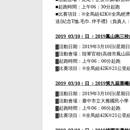
■
起跑時間：上午
06
：
30
分起跑
■
比賽項目：
※
全馬組
42K
※
全馬經濟
送
{
紀念
T
恤
.
毛巾
.
伴手禮
}
（負責人
2019
03
/10
﹙日 ﹚
2019
鳳山跑三校
▓
活動日期：
2019
年
3
月
10
日
(
星期日
▓
活動會場：陸軍官校
(
高雄市鳳山
▓
起跑時間：上午
06
：
00
分起跑
▓
比賽項目：
※
全馬組
42K
※
21
公里
2019
03
/10
﹙日 ﹚
2019
第九屆晨曦
▓
活動日期：
2019
年
3
月
10
日
(
星期日
▓
活動會場：
臺中市立大雅國民小學
▓
起跑時間：上午
06
：
00
分起跑
▓
比賽項目：
※
全馬組
42K
※
21
公里