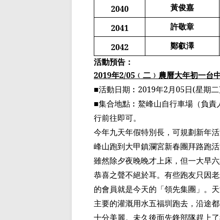
黃俊嘉
2040
許敬章
2041
鄭叡澤
2042
活動預告：
2019
年
2/05
﹙二﹚農曆大年初一台
■活動日期︰
2019
年
2
月
05
日
(
星期二
■集合地點
︰鰲峰山自行車場
（負責
行前往即可。
今年九天年假特別長，可規劃新年活
峰山跑到大甲鎮瀾宮新春團拜路跑活
雖然除夕夜晚晚才上床，但一大早六
恭喜之聲不絕於耳。有些跑友只因老
的會員就是今天的「領先集團」。天
主要的灌溉用水五福圳跑去，沿途都
十分美麗。未久後面先鋒部隊趕上了