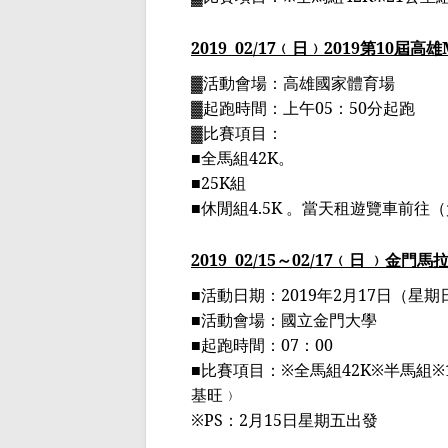
2019
02
/17
﹙日﹚
2019
第
10
屆高雄
▓
活動會場：高雄國家體育場
▓起跑時間：上午
05
：
50
分起跑
▓比賽項目：
■
全馬組
42K
。
■25K
組
■
休閒組
4.5K
。當天租遊覽車前往
（
2019
02/15
～
02
/17
﹙日 ﹚
金門馬
■
活動日期：
2019
年
2
月
17
日（星期
■
活動會場：國立金門大學
■
起跑時間：
07
：
00
■
比賽項目：
※
全馬組
42K
※
半馬組
※
基旺﹚
※
PS
：
2
月
15
日星期五出發