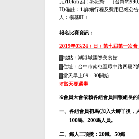
元
)10km
組
: 45
紐幣 （台幣約
990
H)
備註：
1.
詳細行程及費用已經公告
人：楊基旺﹚
報名比賽資訊：
2019
年
03/24
﹙日﹚第七屆第一次會
▓地點：潮港城國際美食館
▓住址：
台中市南屯區環中路四段
2
▓當天早上
09
：
30
開始
※當天要選舉
※
會員大會依賴各組會員回報組長的
一、各組會員初馬
(
加入大腳丫後，
100
馬、
200
馬人員。
二、鐵人三項獎：
20
鐵、
50
鐵