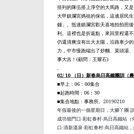
排列的隊伍搭上淨空的大馬路，又是
大甲鎮瀾宮媽祖的保佑，這邊居民生
錢」。抵達鎮瀾宮歡天喜地拍拍照後
利。這裡也是折返點，來回里程還不
仍還清爽沒有出大太陽，沿路車少的
力，中市慢跑端出了炒麵、菜頭湯、
事大吉！
(
顧問：王耀石
)
02/ 10
（日）新春烏日高鐵團訓（農
■
早上：
06
：
00
集合
■
起跑時間：
06
︰
30
■
集合地點：事務所。
20190210
年假最後的一個星期日，大腳丫團 
成功嶺門口
-
彩虹眷村
-
烏日高鐵站（
口
-
清新溫泉
-
彩虹眷村
-
烏日高鐵站，