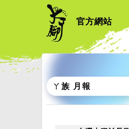
官方網站
ㄚ族 月報