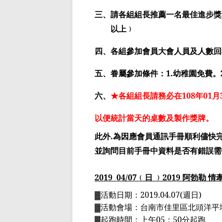
三、請各組組長推薦一名最佳進步獎
以上﹚
四、各組參加會員大會人員及人數回
五、眷屬參加條件：
1.
幼稚園免費。
六、
★各組組長請務必在
108
年
01
月
以便統計當天的桌數及製作獎牌。
此外
.
為因應會員通訊手冊順利儘快
並詢問目前手冊中資料是否有錯誤需
2019
04
/07
﹙日 ﹚
2019
阿勃勒 情
▓
活動日期：
2019.04.07(
週日
)
▓
活動會場：台南市佳里區北頭洋平
▓
起跑時間：上午
05
：
50
分起跑