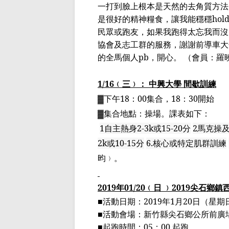
一打到臉上根本是天然的去角質方法
是很好的精神糧食，讓我能穩穩
hol
民眾或跑友，如果我跑得太忘我而沒
協會及志工群的服務，謝謝前導車大
的全馬個人
pb
，開心。
（會員：羅
1/16
﹙三﹚： 中興大學 間歇訓練
▓下午
18
：
00
集合，
18
：
30
開始
▓集合地點：操場。課表如下：
1
自主熱身
2-3k
或
15-20
分
2
馬克操
2k
或
10-15
分
6.
核心或特定肌群訓練
昀﹚。
2019
年
01
/20
﹙日 ﹚
2019
尖石鄉鎮
■
活動日期：
2019
年
1
月
20
日（星期
■
活動會場：新竹縣尖石鄉公所前廣
■
起跑時間：
05
：
00
起跑。