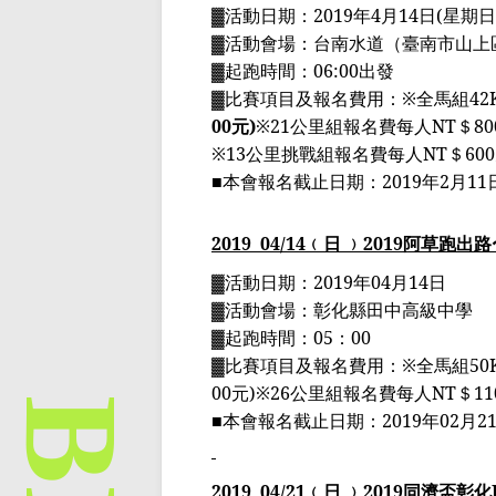
▓
活動日期：
2019
年
4
月
14
日
(
星期日
▓
活動會場：
台南水道（臺南市山上
▓
起跑時間：
06:00
出發
▓
比賽項目及報名費用：
※
全馬組
42
00
元
)
※
21
公里組報名費每人
NT
＄
80
※
13
公里挑戰組報名費每人
NT
＄
600
■
本會報名截止日期：
2019
年
2
月
11
2019
04
/14
﹙日 ﹚
2019
阿草跑出路
▓
活動日期：
2019
年
04
月
14
日
▓
活動會場：彰化縣田中高級中學
▓
起跑時間：
05
：
00
▓
比賽項目及報名費用：
※
全馬組
50
00
元
)※26
公里組報名費每人
NT
＄
11
■
本會報名截止日期：
2019
年
02
月
2
2019
04
/21
﹙日 ﹚
2019
同濟盃彰化