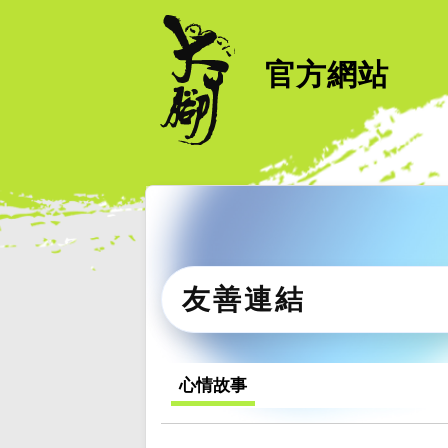
官方網站
友善連結
心情故事