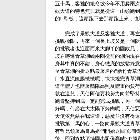
五十馬，客雅的絕命坡今年不用爬兩次
觀大道的特色無非就是從這一山頭跑到
的
U
型板，這頭跑下去那頭跑上來，也
完成了景觀大道及客雅大道，再左轉
挑戰極限，再來一個長上坡又是一個陡
的挑戰者也迎面而來大腳丫的國欽兄，
坡右轉進青草湖繞兩圈從前的湖泊現在
身其中真的不錯，身心徹底的放鬆綠意
至青草湖的折返點最著名的
”
新竹青草
口水直流飢腸轆轆呢，快快繞完青草湖
道但體力也隨著豔陽高照及體重的負荷
就在這兒，天使阿信要我努力向前堅持
跑肯堅持到底一定能完成挑戰，另一個
好嗎，何必在大太陽下烤肉呢，天使惡
天使依然站在我這邊，惡魔並沒有得逞
挑戰第二馬的心，一路向景觀大道青草
有哲兄領著馬哥馬姐們開始返回頂埔國
後，回到終點頂埔國小司儀高喊
702
號