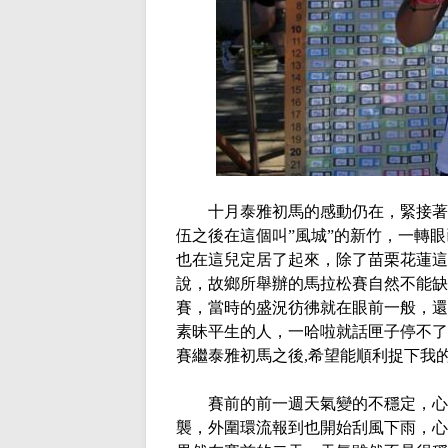
十月泰雅初馬的感動仍在，緊接著
伍之後在這個叫
”
風城
”
的新竹，一轉眼
也在這兒定居了起來，除了苗栗花蓮這
說，故鄉所舉辦的馬拉松賽自然不能缺
賽，當時的盛況彷彿就在眼前一般，還
素昧平生的人，一哈啦就話匣子停不了
賽繼泰雅初馬之後
,
希望能順利捉下我
賽前的前一週天氣變的不穩定，心裡
襲，外圍環流報到也開始刮風下雨，心