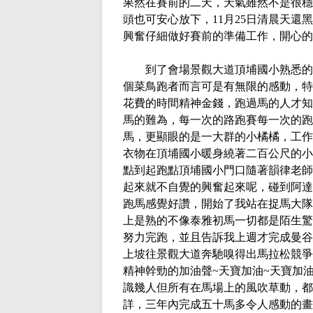
果然在賽前的二天，天氣雖然不是很穩
頭也可安心放下，
11
月
25
日清晨天還黑
興奮仔細做好賽前的準備工作，開心的
到了會場景觀大道頂埔國小熟悉的
個菜鳥跑者而言可是有無限的感動，特
花費的時間精神金錢，跑過馬的人才知
馬的難為，每一次的路跑賽每一次的跑
馬，更顯眼的是一大群的小橘橘，工作
衣物在頂埔國小暖身繞著二百公尺的小
點到起跑點頂埔國小門口隨著韻律老師
起來就不自覺的興奮起來呢，碰到阿達
跑馬感覺好讚，開始了我站在捉馬大隊
上是熟的不像泰雅初馬一切都是陌生驚
努力完跑，並且告訴我上週才完成曼谷
上坡往景觀大道奔馳嗅得出馬拉松競爭
精神幹勁的加油聲
~
天寶加油
~
天寶加
識幾人但所有在馬場上的風吹草動，都
詳，三年內完成五十馬多令人感動的畫