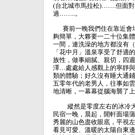
(台北城巿馬拉松)
……
.但面
過
……
..。
賽前一晚我們住在靠近會
夠簡單，大夥要一二十位集體
一間，連洗澡的地方都沒有
「花中月」溫泉享受了舒適
族性，做事細膩、親切，四
澤
…
處處給人感觀上的寧靜
類的體驗；好久沒有睡大通
五零年代的老男人，往事如
地清晰，一幕幕從腦海襲了
縱然是零度左右的冰冷
民宿一晚，晨起，開軒面場
秀麗的山色盡收眼底，平視
看見可愛、溫暖的太陽自東