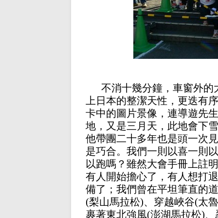
不消十幾分鐘，車窗外的
上日本的整潔天性，更迭有
卡中的圖片景像，連導遊先
地，又是三月天，此地會下
他帶團二十多年也是頭一次
是巧合。我們一則以喜一則
以跑嗎？雖然大會手冊上註
有人開始擔心了，有人想打
備了；我們曾在平坦筆直的
(梨山馬拉松)、穿越峽谷(太
裹著東北強風(澎湖馬拉松)