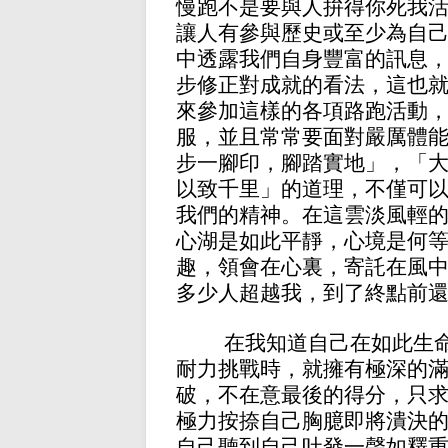
慢跑不是要與人拚得你死我
讓人有參與歷史或至少為自
中透露我們自身豐富的訊息
步修正對成就的看法，這也
來參加這樣的各項路跑活動
服，並且常常要面對嚴厲體
步一腳印，腳踏實地」，「
以致千里」的道理，不僅可
我們的精神。在這雲淡風輕
心湖是如此平靜，心境是何
趣，領會在心裏，寄託在風
多少人超越我，到了終點前
在我知道自己在如此生
耐力挑戰時，就擁有極深的
破，不在意最後的得分，只
極力按捺自己胸臆即將潰決
自己聽到自己吐發一聲如釋