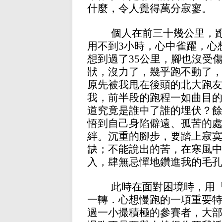
什麼，令人覺得萬分寂寥。
個人在前三十幾公里，
用不到3小時，心中雀躍，心
想到過了35公里，腳也沒受
狀，沒力了，幾乎跑不動了
原先被我甩在後頭的北大跑
我，前半段的跑程一如曲目
道究竟是誰中了誰的埋伏？
悟到自己身陷僻遠、孤苦的
絆。沉重的腳步，要踏上寂
缺；不能說出的苦，在寒風
入，肆無忌憚地鑽進我的毛
此時在面對困境時，用
一轉．心想慢跑的一項重要
過一小撮積極的參賽者，大