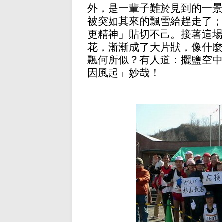
外，是一輩子難於見到的一
被突如其來的飄雪給趕走了
更精神」貼切不己。接著這
花，漸漸成了大片狀，像什
飄何所似？有人道：攦鹽空
因風起」妙哉！