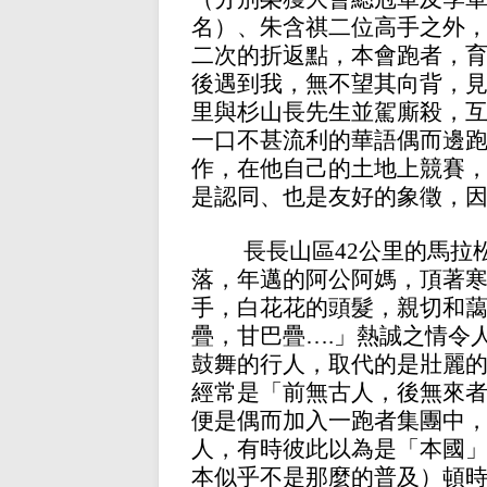
名）、朱含祺二位高手之外
二次的折返點，本會跑者，
後遇到我，無不望其向背，見
里與杉山長先生並駕廝殺，
一口不甚流利的華語偶而邊
作，在他自己的土地上競賽
是認同、也是友好的象徵，
長長山區
42公里的馬
落，年邁的阿公阿媽，頂著
手，白花花的頭髮，親切和
疊，甘巴疊
…
.」熱誠之情令
鼓舞的行人，取代的是壯麗
經常是「前無古人，後無來
便是偶而加入一跑者集團中
人，有時彼此以為是「本國
本似乎不是那麼的普及）頓