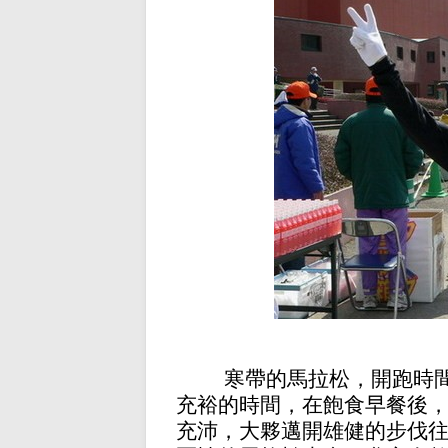
寒帶的馬拉松，開跑時
充裕的時間，在飽食早餐後
充沛，大夥邁開雄健的步伐