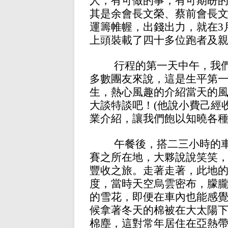
人，有可做的事，有可期盼
其是余會長文榮、蔡前會長
運籌帷幄，出錢出力，就在3月
上頭裝載了四十多位跑者及
行程的第一天中午，我
多數團友來說，這是生平第
生，熱心風趣的介紹當天的
大談特談吧！
(他說小費己經
業介紹，讓我們飽以知曉各
午餐後，搭二三小時的
賽之所在地，大夥說說笑笑
豐收之旅。走著走著，此地
度，當時天空烏雲密布，朦
的雪花，即便在車內也能感
候拿著冬天的棉被在大太陽
棉塵，這對常年居住在亞熱