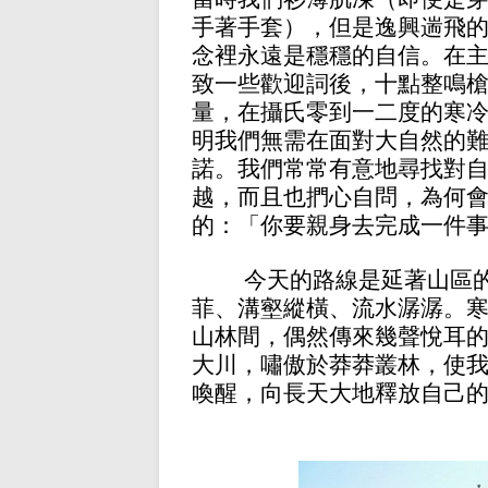
手著手套），但是逸興遄飛
念裡永遠是穩穩的自信。在
致一些歡迎詞後，十點整鳴
量，在攝氏零到一二度的寒
明我們無需在面對大自然的
諾。我們常常有意地尋找對
越，而且也捫心自問，為何
的：「你要親身去完成一件
今天的路線是延著山區
菲、溝壑縱橫、流水潺潺。
山林間，偶然傳來幾聲悅耳
大川，嘯傲於莽莽叢林，使
喚醒，向長天大地釋放自己