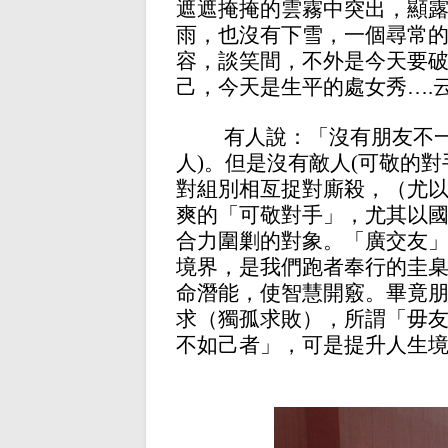
遮遮掩掩的雲霧中突出，顯
雨，也沒有下雪，一個尋常
容，談笑間，不外是今天要
己，今天是生平的處女秀
…
.
有人說：「沒有朋友不
人)。但是沒有敵人(可敬的
對組別相亙捉對廝殺，（尤
爽的「可敬對手」，尤其以
合力圍剿的對象。「廣交友
境界，是我們跑者奉行的圭
命潛能，使智慧開竅。畢竟
求（獨孤求敗），所謂「毋
不如己者」，可是提升人生