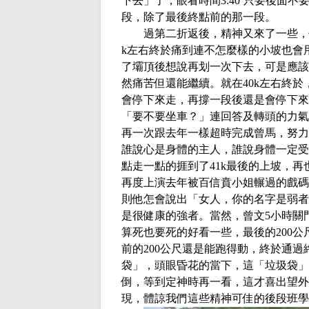
下去」了，眼看時間
3:40’
只要後面不
段，除了最後終點前的那一段。
過第二折返後，精神又來了一些，
k
左右終於痛到連不怎麼樣的小坡也會
了壩頂後想說再划一次下去，可是應該
然痛苦但還能繼續。就在
40k
左右終於
會停下來走，再撐一段後還是會停下來
「要不要坐車？」連回答及轉頭的力氣
再一次跟去年一樣超時完成曾馬，努力
誰說心是身體的主人，誰說身體一定受
點走一點的捱到了
41k
最後的上坡，再
再度上演去年被百信賁小姐輾過的戲碼
則他怎會說出「女人，你的名字是弱者
是很健康的強者。當然，曾文
5
小時關
算死也要死的好看一些，最後的
200
公
前的
200
公尺還是能跑得動，終於通過
袋」，頭眼昏花的當下，這「垃圾袋」
倒，等到定神時再一看，這才喜出望外
現，體諒我們這些精神可佳的後段班學