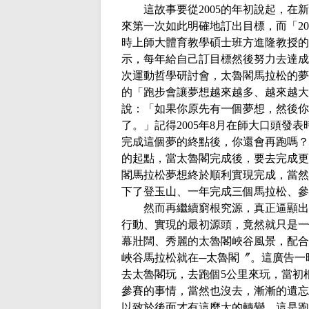
這故事要從
2005
的年初說起，在新
來第一次如此明確地訂出目標，而「
20
時上師大體育教學碩士班方進隆教授的
示，每年給自己訂目標然後努力去達成
次運動哲學研討會，太魯閣馬拉松的夢
的「跑步會讓夢想越來越多、越來越大
說：「如果你原先有一個夢想，然後你
了。」記得
2005
年
8
月在師大口頭發表
完成這個夢的終點後，你還會再跑嗎？
的起點，當太魯閣完成後，要去完成更
閣馬拉松夢想終於順利實現完成，當然
下了登玉山、一年完成三個馬拉松、參
然而再繼續窮根究源，真正逼顯出
行動、實現的最初源頭，竟然就只是一
幕壯闊、秀麗的太魯閣峽谷風景，配合
峽谷馬拉松就在─太魯閣〞。這廣告一
去太魯閣玩，去跑個
5
公里來玩，當初
參賽的事情，當然也沒去，漸漸的遺忘
以致於後面才有這麼大的轉變，這是跑