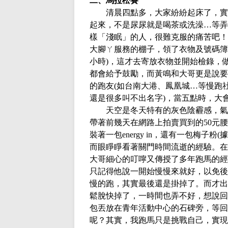
二、馬拉松賽
清晨四點多，大家紛紛起床了，實
起來，不是尿尿就是喝茶或洗澡…等弄
樣「淺眠」的人，很難克服的痛苦吧！
大腳ㄚ服務的棚子，領了衣物及號碼簿
小時
)
，這才去寄放衣物並開始檢錄，
都會給予鼓勵，而黃鳴和大哥更是說要
的跑友
(
如台南大港、鳳凰城…等慢跑
還是很多叫不出名字
)
，當五點時，大
天空是冬天特有的灰色陰霾感，氣
帶著前幾天在網路上拍賣買到的
50
元腰
裝著一包
energy in
，還有一包梅子粉
(
據
而眼睜睜看著關門時間流逝的經驗。在
大哥細心的叮嚀又傳授了多年跑馬的經
只記得他說一開始慢慢來就好，以免後
慢的跑，其實最後還是掛掉了。而才出
鬆脫快掉了，一時間也弄不好，想說回
包丟放在青年活動中心的石碑旁，等回
呢？其實，我跑馬只是挑戰自己，實現