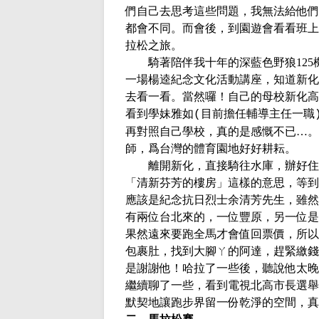
們自己去思考這些問題，我無法給他們
都會不同。而會後，到園遊會看看班上
拉松之旅。
騎著陪伴我十年的深藍色野狼
125
一場楊逵紀念文化活動講座，知道新化
去看一看。當然囉！自己的母校新化高
看到學妹雅如
目前擔任輔導主任一職
(
再對照自己學校，真的是感慨不已…。
師，爲台灣的體育園地好好耕耘。
離開新化，直接騎往水庫，辦好住
「清新芬芳的樓房」這樣的意思，等到
應該是紀念抗日烈士余清芳先生，雖然
有兩位台北來的，一位豐原，另一位是
果然遠來要跑全馬才會值回票價，所以
包裹肚，找到大腳ㄚ的阿達，趕緊繳錢
是謝謝他！哈拉了一些後，聽說他太晚
繼續聊了一些，看到電視北高市長選舉
默契地讓跑步界留一份乾淨的空間，真