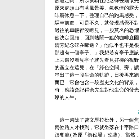
然還足夠，所以就騎往紀念碑去緬懷先
原來虎頭山有著風景美、氣氛佳的露天
啡廳休息一下，整理自己的跑馬感受，
驅車前進，可是不久，就發現感覺不對
過往的車輛都沒瞧見，一股莫名的恐懼
然決定回頭，回到熱鬧一點的咖啡庭園
清芳紀念碑在哪邊？」他似乎也不是很
那邊有一個亭子。」我想若有亭子應該
上去還沒看見亭子就先看見好棒的視野
的矗立在這兒，在「綠色空間」旁，讀
串出了這一段生命的軌跡，日後再來跑
而已，它會包含一段歷史文化的背景，
時，應該會記得余先生對他生命的發光
璨的人生。
這一趟除了曾文馬拉松外，另一個焦
兩位路人才找到，它就坐落在十字路口
蹟餐廳
為原「街役場」改裝
。當然
(
)