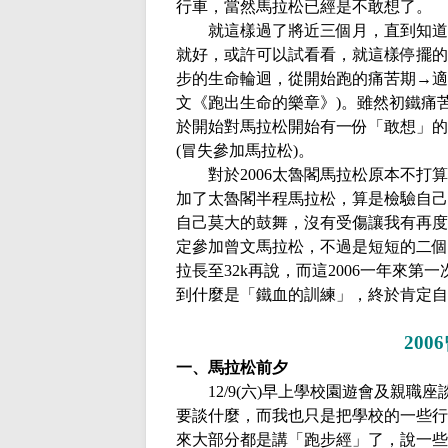
行車，當然馬拉松已經是不敢想了。
就這樣過了將近三個月，直到知道
就好，或許可以試看看，就這樣停擺的
步的生命輪迴，從開始跑的痛苦期→適
文《跑出生命的樂章》
)
。雖然初鐵痛
於開始對馬拉松開始有一份「敢想」的
(
冒失參加馬拉松
)
。
對於
2006
太魯閣馬拉松原本不打算
加了太魯閣半程馬拉松，算是檢驗自己
自己莫大的鼓舞，沒有受傷讓我有再度
定參加曾文馬拉松，不過是短短的二個
拉長至
32k
再說，而這
2006
一年來第一
到什麼是「鐵血的訓練」，終於肯定自
2006
一、馬拉松前夕
12/9(
六
)
早上學校園遊會及親職座
要談什麼，而我也只是把學校的一些行
來大部分都是講「跑步經」了，說一些