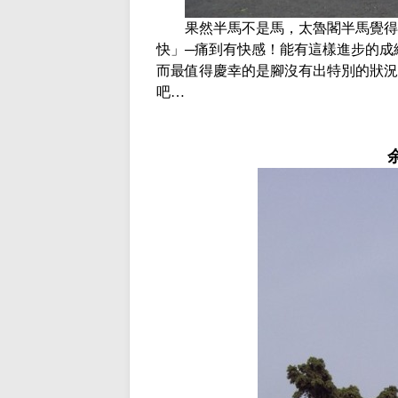
果然半馬不是馬，太魯閣半馬覺得沒
快」─痛到有快感！能有這樣進步的成
而最值得慶幸的是腳沒有出特別的狀況
吧…