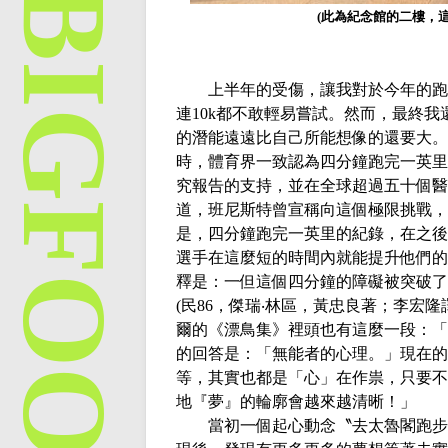
(
此為紀念館的二樓，
上半年的受傷，讓我對於今年的跑
連
10k都不敢輕易嘗試。然而，最終
的潛能遠遠比自己所能想像的還要大。
時，體育界一致認為四分鐘跑完一英里
究報告的支持，並在全球超過五十個醫
道，班尼斯特曾宣稱向這個極限挑戰，
是，四分鐘跑完一英里的紀錄，在之後
選手在這麼短的時間內就能提升他們的
釋是：一但這個四分鐘的障礙被突破了
(民86，傑瑞‧林區，黃忠良著；李宏隆
爾的《漂鳥集》裡頭也有這麼一段：「
的回答是：「無能者的心理。」現在的我不
等，其實也都是「心」在作祟，只要不
地『夢』的輪廓會越來越清晰！」
當初一個起心動念〝去太魯閣跑步