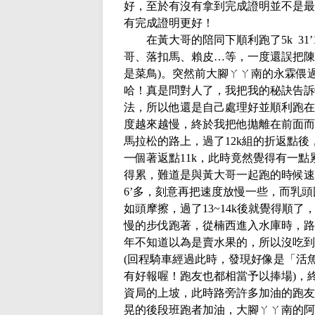
好，至於有沒有拿到完成證明並不是最
有完成證明更好！
在黃大哥的陪同下順利跑了
5k 31’
哥、落扣馬、賴皮…等，一度還誤把陳
是菜鳥
)
。突然前大腳ㄚㄚ南的永霖偎
哈！真是問對人了，我把我的秘訣告訴
法，所以他還是自己處理好並順利跑在
度越來越慢，終於我把他拋離在前面而
馬拉松的路上，過了
12k
組的折返點後
一個著返點
11k
，此時竟然覺得有一點
得累，難道是與黃大哥一起跑的時候速
6’
多，刻意再把速度放慢一些，而乳頭
如頭摩擦，過了
13~14k
後就覺得順了
慢的步伐跑著，從楠西進入水庫時，路
年不知道以為是賣水果的，所以沒吃到
(
回程騎車經過此時，發現好像是「活
有好報喔！跑友也都相當予以捧場
)
，
資局的上坡，此時路旁許多加油的跑友
晃的後段班跑者加油，大腳ㄚㄚ南的阿