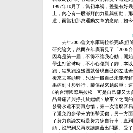
1997
年
10
月了，當初車禍，整整有好幾
上，內心有一股澎拜的力量與衝動，那
道，而當初那寫運動文章的念頭，如今
去年
2005
曾文水庫馬拉松完成
(
但
研究論文，然而在年底看見了「
2006
台
因為是第一屆，不得不讓我心動，開始
學生打籃球時，不小心傷到了腳，本以
跑，結果跑沒幾圈就發現自己的左膝蓋
後來去溪頭時，只因一股自己未能理解
果痛到寸步難行，膝傷越來越嚴重；這
8
的台灣國際馬拉松，可是自己卻又太
品嘗痛苦與掙扎於繼續？放棄？之間的
發誓永遠不要再怠惰，第一次這麼容易
了避免跑步帶來的衝擊受傷，另一方面
了努力寫論文就是努力練自行車，直到
頭，沒想到又再次讓膝蓋出問題、受了