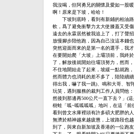
我沒喝，但阿勇兄的關懷及愛如一股暖
啊！原來是下坡，哈哈！
下坡到底時，看到有新鋪的柏油路
軟，爲了避免衝擊力太大使膝蓋又受傷
遠去的永霖居然被我追上了，打了聲招
放慢腳步陪他跑，因為自己沒這本錢也
突然迎面而來的是第一名的選手，我才
在要開始爬「大坡」上壩頂前，我終於
了，解放後就開始往壩頂努力，然而，
不住地開始走了起來，坡緩一點就跑，
然而體力也消耗的差不多了，陸陸續續
得出我，嚇了我一跳
)
、鳴和大哥、智
玩笑，遇到服務的裁判工作人員問他：
然後到那邊再
500
公尺一直下去？」
(
這
樹蛙「呱
~
呱呱呱呱」地叫，在這「前
看到曾文水庫裡頭有許多碩大肥胖的人
無濟於精神越來越疲憊，上坡路段也越
到了，與來自新加坡及香港的一位跑友