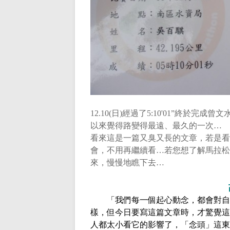
12.10(
日
)
經過了
5:10'01”
終於完成曾文
以來覺得路變得最遠、最久的一次…
看來這是一篇又臭又長的文章，若是看
會，不用再繼續看…若您想了解馬拉松
來，慢慢地瞧下去…
「我們每一個起心動念，都會對自
樣，但今日要寫這篇文章時，才驚覺這
人都太小看它的影響了，「念頭」這東