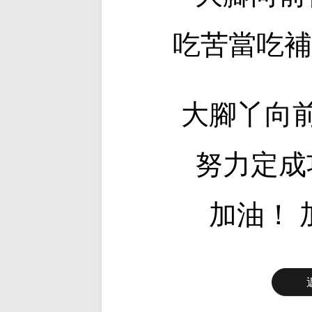
吃苦當吃補 
大腳丫向
努力定成
加油！ 