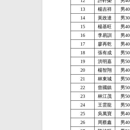
12
許軒榮
男40
13
楊吉祥
男40
14
黃政達
男30
15
楊基旺
男40
16
李易訓
男40
17
廖再乾
男40
18
張有成
男50
19
洪明嘉
男50
20
楊智翔
男40
21
林東城
男50
22
曾國鎮
男50
23
林江茂
男50
24
王雲龍
男50
25
吳萬寶
男40
26
周蔡鑫
男40