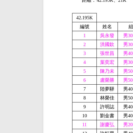
距離：
42.195K、
2
1
K
42.195K
編號
姓名
1
吳永發
男30
2
洪國欽
男30
3
張世昌
男40
4
葉奕宏
男30
5
陳乃未
男50
6
盧榮勝
男50
7
陸夢驊
男40
8
林榮佳
男50
9
許明誌
男40
10
劉金書
男40
11
謝慶弘
男20