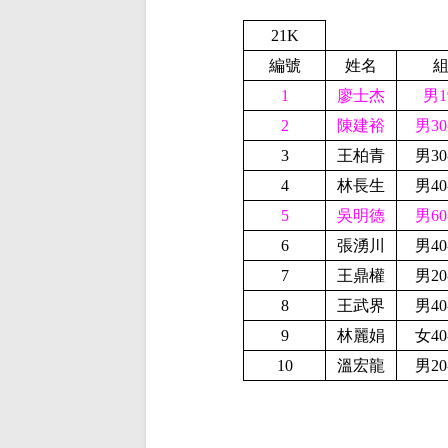
21K
編號
姓名
1
廖士杰
男1
2
陳建裕
男30
3
王柏青
男30
4
林長生
男40
5
吳明德
男60
6
張湧川
男40
7
王鼎權
男20
8
王武界
男40
9
林麗娟
女40
10
溫宏龍
男20