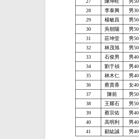
27
陳坤旺
男50
28
李泰興
男30
29
楊敏昌
男50
30
吳朝陽
男50
31
莊坤堂
男50
32
林茂旭
男50
33
石俊男
男40
34
劉于禎
男40
35
林木仁
男40
36
蔡貴香
女40
37
陳前
男50
38
王耀石
男50
39
蔡宗佑
男40
40
高明利
男40
41
顧紘誠
男40