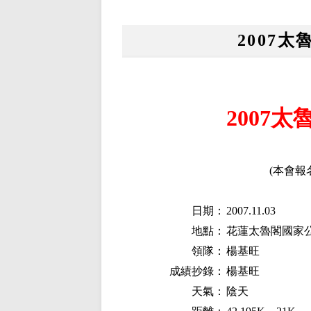
2007
2007
(
本會報
日期：
200
7
.
11
.
03
地點：
花蓮太魯閣國家
領隊：
楊基旺
成績抄錄：
楊基旺
天氣：
陰天