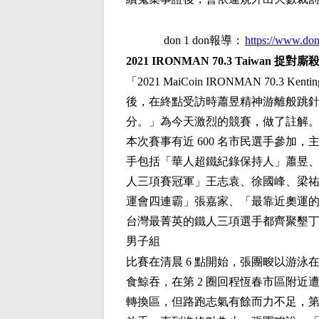
d
on 1 don報導
：
https://www.don
2021 IRONMAN 70.3 Taiwan 捉
「2021 MaiCoin IRONMAN 7
後，在終點受訪時蕭昱精神游離般跳
分。」為今天激烈的競賽，做了註解
本次賽事有近 600 名市民選手參
手包括「華人超鐵紀錄保持人」蕭昱、「全
人三項賽冠軍」王志袁、徐國峰、梁
運會四連霸」張嘉家、「最靠近奧運的
台灣最菁英的鐵人三項選手都齊聚墾
男子組
比賽在清晨 6 點開始，張團畯以游泳在小
食鯨吞，在第 2 圈回程恆春市區附近遭逆
轉換區，但路跑志氣有餘而力不足，