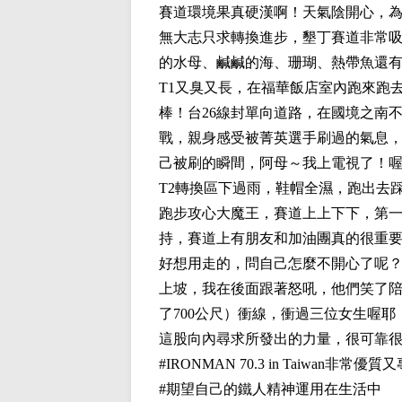
賽道環境果真硬漢啊！天氣陰開心，
無大志只求轉換進步，墾丁賽道非常
的水母、鹹鹹的海、珊瑚、熱帶魚還
T1
又臭又長，在福華飯店室內跑來跑
棒！台
26
線封單向道路，在國境之南
戰，親身感受被菁英選手刷過的氣息
己被刷的瞬間，阿母～我上電視了！
T2
轉換區下過雨，鞋帽全濕，跑出去
跑步攻心大魔王，賽道上上下下，第
持，賽道上有朋友和加油團真的很重
好想用走的，問自己怎麼不開心了呢
上坡，我在後面跟著怒吼，他們笑了
了
700
公尺）衝線，衝過三位女生喔耶
這股向內尋求所發出的力量，很可靠
#IRONMAN 70.3 in Taiwan
非常優質又
#
期望自己的鐵人精神運用在生活中