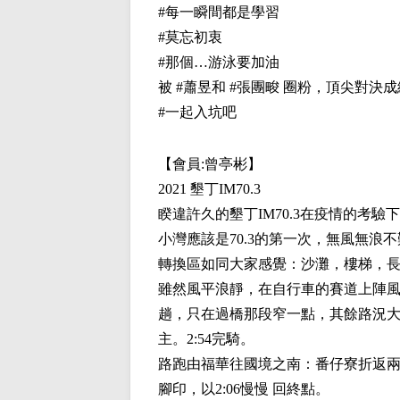
#
每一瞬間都是學習
#
莫忘初衷
#
那個…游泳要加油
被
#
蕭昱和
#
張團畯
圈粉，頂尖對決成
#
一起入坑吧
【會員:
曾亭彬
】
2021
墾丁
IM70.3
睽違許久的墾丁
IM70.3
在疫情的考驗下
小灣應該是
70.3
的第一次，無風無浪不
轉換區如同大家感覺：沙灘，樓梯，長廊
雖然風平浪靜，在自行車的賽道上陣
趟，只在過橋那段窄一點，其餘路況
主。
2:54
完騎。
路跑由福華往國境之南：番仔寮折返
腳印，以
2:06
慢慢
回終點。