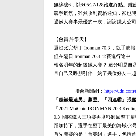
無緣破
6
，以
6:05:27/128
踏進終點。雖
競爭氣氛，雖然收到資格通知，卻也興
過鐵人賽事最優的一次，謝謝鐵人公
【會員:
許擎天
】
還沒比完墾丁
Ironman 70.3
，就手癢報
但在隔日
Ironman 70.3
比賽進行途中，
報名明年的超級鐵人賽？
這分明是自
且自己又呼朋引伴，約了幾位好友一
聯合新聞網：
https://udn.com
「超鐵最速男」蕭昱、「四連霸」張嘉
「2021 MaiCoin IRONMAN 70.3
0.3 國際鐵人三項賽再度移師回墾丁舉
蹈加持下，選手在墾丁最美的海域小灣展
首先開賽的是「菁英組」選手，包括