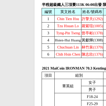
半程超級鐵人三項賽113K
06:00出發
編號
英文姓名
姓名/
號碼布
1
Chin Tien Hsu
許擎天
(1292)
2
Tzu Hsuan Lo
羅紫瑄
(1005)
3
Tyng-Pin Tseng
曾亭彬
(1378)
4
黃獻輝
(1308)
Hsien-Hui Huang
5
Chuchuan Lin
林竹泉
(1379)
6
Chih Hsin Chen
陳志欣
(1376)
2021 MaiCoin IRONMAN 70.3 K
項目
組別
女子
菁英組
男子
F18-24
F25-29