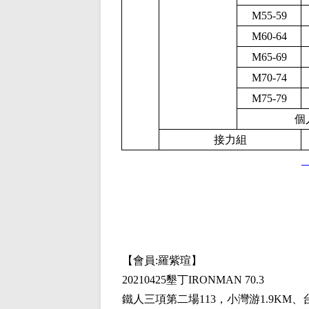
M55-59
M60-64
M65-69
M70-74
M75-79
個
接力組
【會員
:
羅紫瑄】
20210425
墾丁
IRONMAN 70.3
鐵人三項第二場
113，
小灣游
1.9KM
、