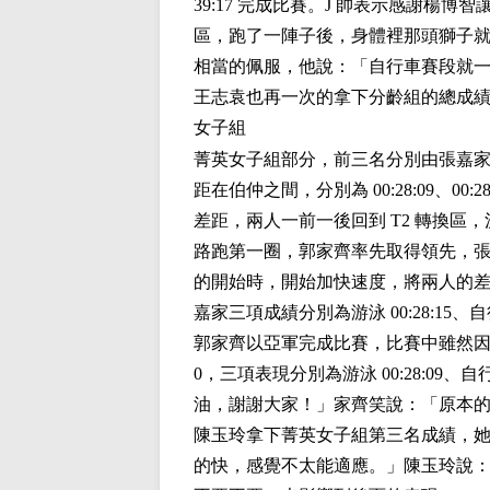
39:17 完成比賽。J 帥表示感謝
區，跑了一陣子後，身體裡那頭獅子就
相當的佩服，他說：「自行車賽段就一直
王志袁也再一次的拿下分齡組的總成
女子組
菁英女子組部分，前三名分別由張嘉
距在伯仲之間，分別為 00:28:09、0
差距，兩人一前一後回到 T2 轉換區
路跑第一圈，郭家齊率先取得領先，張
的開始時，開始加快速度，將兩人的差距
嘉家三項成績分別為游泳 00:28:15、
郭家齊以亞軍完成比賽，比賽中雖然因為
0，三項表現分別為游泳 00:28:09、自
油，謝謝大家！」家齊笑說：「原本的
陳玉玲拿下菁英女子組第三名成績，她表
的快，感覺不太能適應。」陳玉玲說