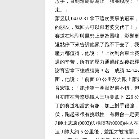
放手，直到進終點為止，張團畯說：「實
束。」
蕭昱以 04:02:31 拿下這次賽
的朋友，我回去可以跟老婆交代了！
賽道在地型與風勢上更為嚴峻，影響
返點停下來告訴他累了跑不下去了，我
壓力都值得，他說：「上次到台東比賽
週的辛苦，所有的壓力通過終點後都
謝育宏拿下總成績第 3 名，成績 04
距，他說：「前面 60 公里努力跟
育宏說：「跑步第一圈狀況還不錯，但
月初甫在普悠瑪鐵人三項賽拿下 22
丁的賽道相當的有趣，加上對手很強
伏，跑起來很有挑戰性，有機會一定
J 帥王志袁(0003)與楊博智(00
追 J 帥大約 5 公里後，差距才被拉開，