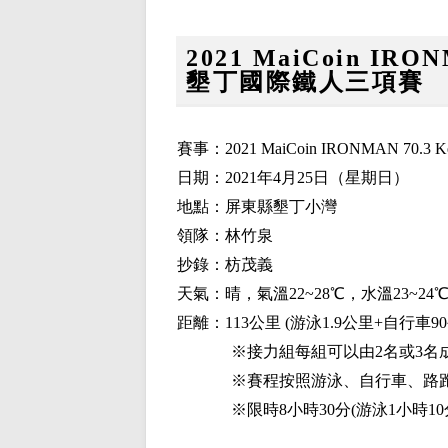
2021 MaiCoin IRONM
墾丁國際鐵人三項賽
賽事：2021 MaiCoin IRONMAN 70.3
日期：2021年4月25日（星期日）
地點：屏東縣墾丁小灣
領隊：林竹泉
抄錄：枋茂義
天氣：晴，氣溫22~28℃，水溫23~2
距離：113公里 (游泳1.9公里+自行車90
※接力組每組可以由2名或3名
※賽程按照游泳、自行車、路
※限時8小時30分(游泳1小時1