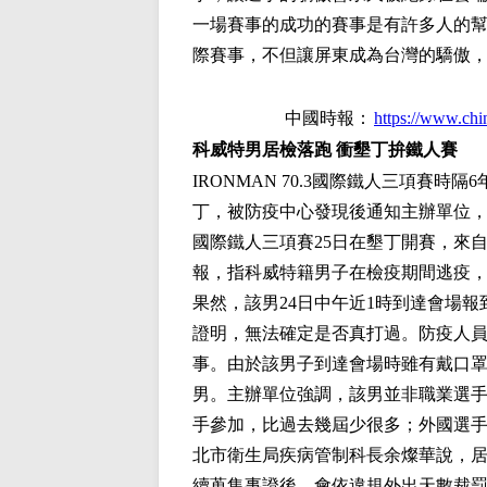
一場賽事的成功的賽事是有許多人的
際賽事，不但讓屏東成為台灣的驕傲
中國時報：
https://www.ch
科威特男居檢落跑 衝墾丁拚鐵人賽
IRONMAN 70.3國際鐵人三項賽
丁，被防疫中心發現後通知主辦單位，
國際鐵人三項賽25日在墾丁開賽，來自
報，指科威特籍男子在檢疫期間逃疫
果然，該男24日中午近1時到達會場
證明，無法確定是否真打過。防疫人
事。由於該男子到達會場時雖有戴口
男。主辦單位強調，該男並非職業選手
手參加，比過去幾屆少很多；外國選手
北市衛生局疾病管制科長余燦華說，居
續蒐集事證後，會依違規外出天數裁罰1