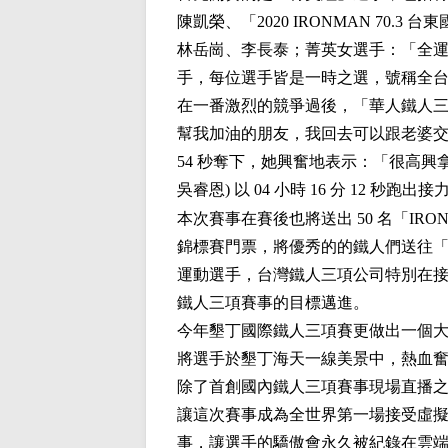
陳凱榮、「2020 IRONMAN 7
林岳崗、李長泰；菁英女選手：「全運
手，每位選手皆是一時之選，號稱全
在一番激烈的競爭過後，「華人鐵人三項
幫我加油的朋友，我回去可以跟老婆交代
54 秒奪下，她興奮地表示：「很高
吳睿恩) 以 04 小時 16 分 12 秒跑出
本次賽事在賽後也將送出 50 名「IRONM
錦標賽門票，將優秀的的鐵人們送往「I
運動選手，台灣鐵人三項公司特別在
鐵人三項賽事的目標邁進。
今年墾丁國際鐵人三項賽更做出一個
將選手於墾丁海天一線美景中，熱血
除了首創國內鐵人三項賽事現場直播之外
讓這次賽事成為全世界第一場接受虛擬
事，讓選手的驕傲會永久被紀錄在雲端