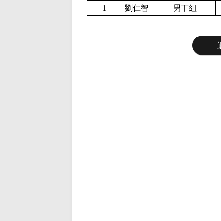
1
劉仁智
男丁組