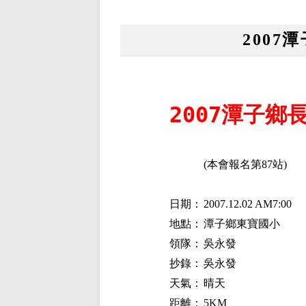
2007
2007潭子鄉
(
本會報名第
87
站
)
日期：
2007.12.02 AM7:00
地點：
潭子鄉東寶國小
領隊：
吳永發
抄錄：
吳永發
天氣：
晴天
距離：
5KM