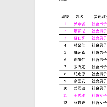
編號
姓名
參賽組
1
吳永發
社會男子
2
廖顯湖
社會男子
3
蘇仁亮
社會男子
4
林榮佳
社會男子
5
鄧紹森
社會男子
6
劉耀仁
社會男子
7
張石定
社會男子
8
紀進原
社會男子
9
余國安
社會男子
10
曾國鎮
社會男子
11
王秀絹
社會女子
12
蔡貴香
社會女子