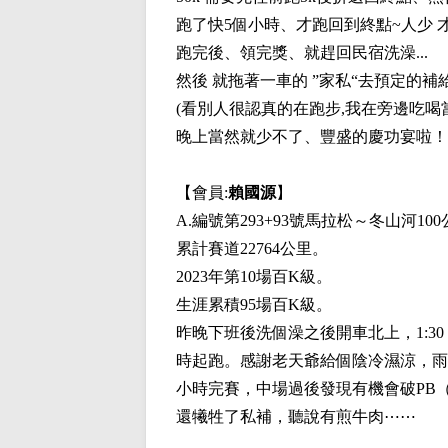
跑了快5個小時、才跑回到終點~人少 
跑完後、領完獎、就趕回民宿洗澡...
然後 就拖著一車的 ”家私“去預定的補
(看別人很認真的在跑步,我在旁邊吃喝
晚上當然就少不了、豐盛的慶功宴啦！
【會員:
賴國源
】
A.編號第293+93號馬拉松～冬山河1
累計賽道22764公里。
2023年第10場百K級。
生涯累積95場百K級。
昨晚下班後洗個澡之後開車北上，1:30
時起跑。感謝老天爺給個陰冷濕涼，雨
小時完賽，中場過後發現有機會破PB（原
還犧牲了私補，聽說有煎牛肉⋯⋯