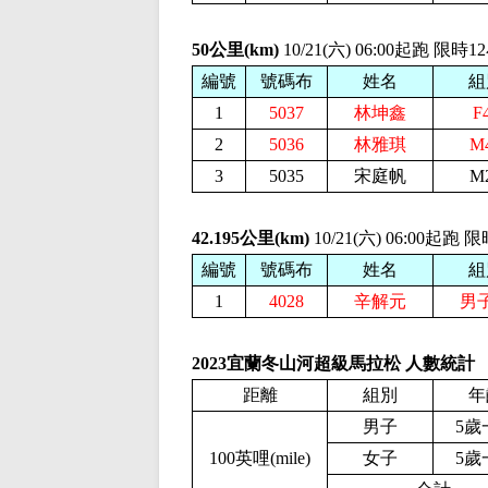
50公里(km)
10/21(六) 06:00起跑 限時
編號
號碼布
姓名
組
1
5037
林坤鑫
F
2
5036
林雅琪
M
3
5035
宋庭帆
M
42.195公里(km)
10/21(六) 06:00起跑
編號
號碼布
姓名
組
1
4028
辛解元
男
2023宜蘭冬山河超級馬拉松 人數統計
距離
組別
年
男子
5歲
100英哩(mile)
女子
5歲