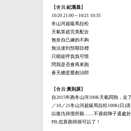
【會員:
紀漢昌
】
10/20 21:00～10/21 10:35
冬山河超級馬拉松
天氣算超完美配合
無奈自己練的不夠
無法達到預期目標
只能徒呼負負可惜
問我是否會再來跑
蒼天總是愛創治郎
【會員:
黃則原
】
自2015年跑冬山河100K天氣悶熱，
／10／21冬山河超級馬拉松100K
以復仇得償所願……不過前陣子還處於
PB,也算跑得很可以了！