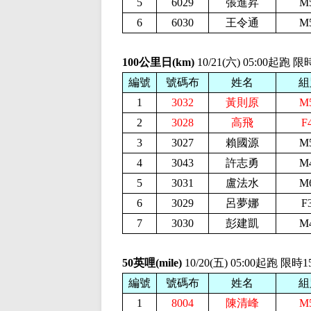
5
6029
張進昇
M
6
6030
王令通
M
100公里日(km)
10/21(六) 05:00起跑
編號
號碼布
姓名
組
1
3032
黃則原
M
2
3028
高飛
F
3
3027
賴國源
M
4
3043
許志勇
M
5
3031
盧法水
M
6
3029
呂夢娜
F
7
3030
彭建凱
M
50英哩(mile)
10/20(五) 05:00起跑 限
編號
號碼布
姓名
組
1
8004
陳清峰
M