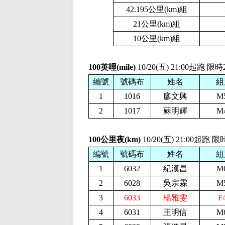
42.195公里(km)組
21公里(km)組
10公里(km)組
100英哩(mile)
10/20(五) 21:00起跑 限
編號
號碼布
姓名
組
1
1016
廖文興
M
2
1017
蘇明輝
M
100公里夜(km)
10/20(五) 21:00起跑
編號
號碼布
姓名
組
1
6032
紀漢昌
M
2
6028
吳宗霖
M
3
6033
楊雅雯
F
4
6031
王明信
M