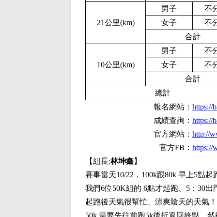
男子
不
21公里(km)
女子
不
合計
男子
不
10公里(km)
女子
不
合計
總計
報名網站：
https:/
成績查詢：
https:/
官方網站：
http:/
官方F
B
：
https:/
【組長:
林坤鑫
】
賽事當天10/22，100k跟80k 早上
我們6位50K組的 6點才起跑、5：3
起跑後天氣很幫忙、涼爽陰天的天氣！
50k 需要先往前跑5k後折返回終點、