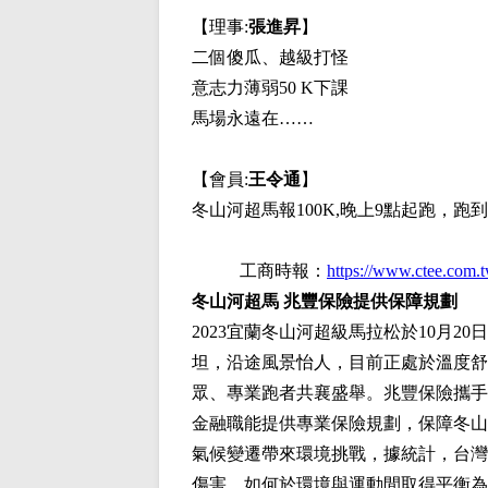
【理事:
張進昇
】
二個傻瓜、越級打怪
意志力薄弱50 K下課
馬場永遠在……
【會員:
王令通
】
冬山河超馬報100K,晚上9點起跑，跑
工商時報：
https://www.ctee.com
冬山河超馬 兆豐保險提供保障規劃
2023宜蘭冬山河超級馬拉松於10月
坦，沿途風景怡人，目前正處於溫度舒
眾、專業跑者共襄盛舉。兆豐保險攜手
金融職能提供專業保險規劃，保障冬山
氣候變遷帶來環境挑戰，據統計，台灣
傷害，如何於環境與運動間取得平衡為一大