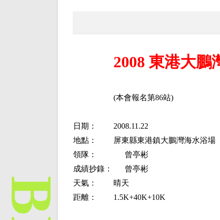
2008 東港大
(本會報名第86站)
日期：
2008.11.22
地點：
屏東縣東港鎮大鵬灣海水浴場
領隊：
曾亭彬
成績抄錄：
曾亭彬
天氣：
晴天
距離：
1.5K+40K+10K