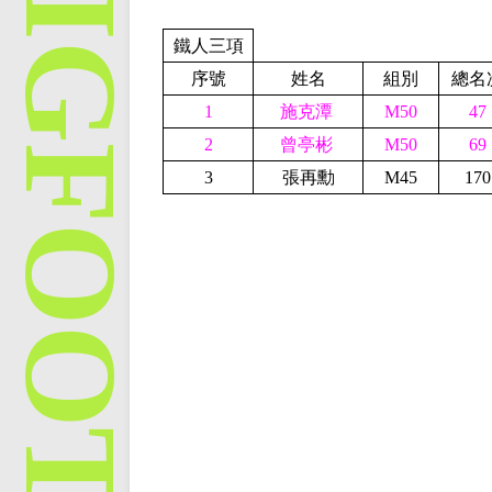
鐵人三項
序號
姓名
組別
總名
1
施克潭
M50
47
2
曾亭彬
M50
69
3
張再勳
M
45
170