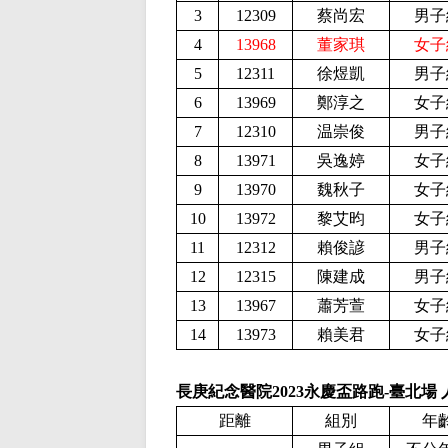
3
12309
蔡尚宏
男子
4
13968
董家琪
女子
5
12311
徐煜凱
男子
6
13969
鄭淳之
女子
7
12310
温崇俊
男子
8
13971
吳逸婷
女子
9
13970
魏秋子
女子
10
13972
黎艾昀
女子
11
12312
賴俊諺
男子
12
12315
陳建成
男子
13
13967
蕭芳萱
女子
14
13973
賴美君
女子
長庚紀念醫院2023永慶盃路跑-臺北場
距離
組別
年