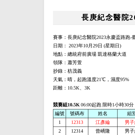
長庚紀念醫院2
賽事：長庚紀念醫院2023永慶盃路跑-
日期： 2023年10月29日 (星期日)
地點：總統府前廣場 凱達格蘭大道
領隊：蕭芳萱
抄錄：枋茂義
天氣：晴，起跑溫度21℃，濕度95%
距離：10.5K、3K
競賽組10.5K
06:00起跑 限時1小時30分
編號
號碼布
姓名
組
1
12313
江彥綸
男子
2
12314
曾嶠隆
男子