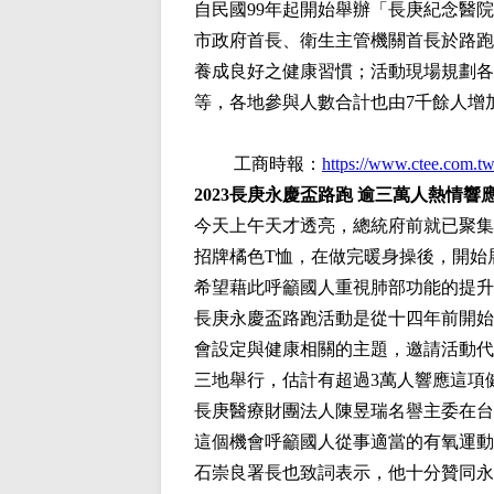
自民國99年起開始舉辦「長庚紀念醫
市政府首長、衛生主管機關首長於路跑
養成良好之健康習慣；活動現場規劃各
等，各地參與人數合計也由7千餘人增
工商時報：
https://www.ctee.com.
2023長庚永慶盃路跑 逾三萬人熱情響
今天上午天才透亮，總統府前就已聚集
招牌橘色T恤，在做完暖身操後，開始
希望藉此呼籲國人重視肺部功能的提升
長庚永慶盃路跑活動是從十四年前開始
會設定與健康相關的主題，邀請活動代
三地舉行，估計有超過3萬人響應這項
長庚醫療財團法人陳昱瑞名譽主委在台
這個機會呼籲國人從事適當的有氧運動
石崇良署長也致詞表示，他十分贊同永