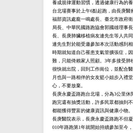
養成規律運動習慣，透過健康行為的養
台北場賽事於上午6點起跑，由長庚醫
福部資訊處龐一鳴處長、臺北市政府衛
局長、中華民國路跑協會郭國雄理事長
長、長庚肺臟移植病友連先生等人共同
連先生對於能受邀參加本次活動感到相
時期就知道自己罹患支氣管擴張症，因
難，只能倚賴家人照顧。3年多接受肺
很快就出院，回到工作崗位，並配合醫
月也與一路相伴的女友籃小姐步入禮堂
心，不要放棄。
長庚永慶盃路跑台北場，分為3公里休閒
跑完還有抽獎活動，許多民眾都抽到不
都能獲得豐富的健康資訊與健康小物。
長庚醫院表示，長庚永慶盃路跑不但凝
010年路跑第1年就開始持續參加至