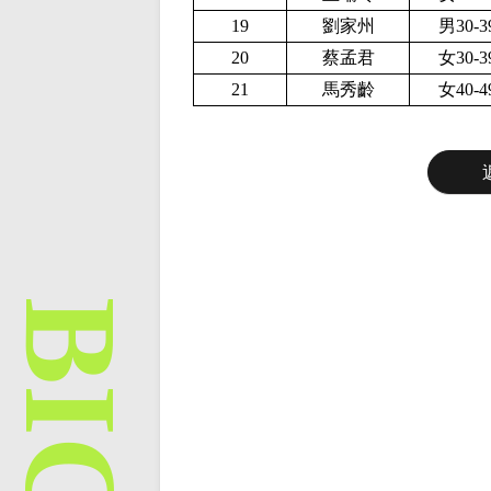
19
劉家州
男30-
20
蔡孟君
女30-
21
馬秀齡
女40-