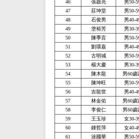
46
張啟亮
男50-
47
莊坤堂
男50-
48
石俊男
男40-
49
塗裕芳
男30-
50
陳季言
男50-
51
劉環嘉
男40-
52
古明城
男50-
53
楊大慶
男30-
54
陳木龍
男60歲
55
陳坤旺
男50-
56
吉龍世
男40-
57
林金佑
男60歲
58
李俊仁
男60歲
59
王玉珍
女30-
60
鍾哲萍
女40-
61
涂國華
男50-