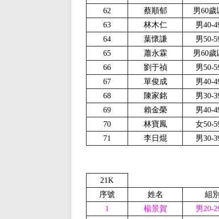
62
蔡順郁
男60歲
63
林木仁
男40-
64
葉懷謙
男50-
65
蕭永霖
男60歲
66
劉于禎
男50-
67
單俊成
男40-
68
陳家銘
男30-
69
賴金榮
男40-
70
林寶鳳
女50-
71
李日焜
男30-
21K
序號
姓名
組
1
楊景賀
男20-