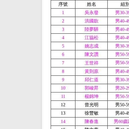
序號
姓名
組
1
吳永發
男30-
2
洪國欽
男40-
3
陸夢驊
男40-
4
江協松
男40-
5
姚志成
男30-
6
陳文讚
男50-
男50-
7
王世祥
8
黃則原
男40-
9
邱仁道
男30-
10
郭峻昇
男20-
11
楊錦坤
男50-
12
曾光明
男50-
13
徐豐敏
男40-
14
陳春進
男60歲