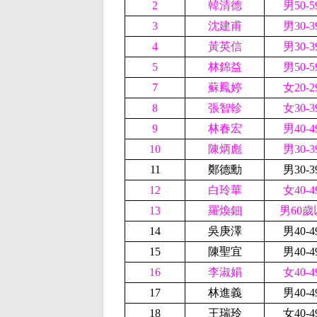
2
韓清德
男50-
3
沈建甫
男30-
4
黃英信
男30-
5
林錦益
男50-
7
蘇鳳婷
女20-
8
張智軫
女30-
9
林春宏
男40-
10
陳炳彪
男30-
11
鄭德勳
男30-
12
白玲華
女40-
13
羅煥鈿
男60歲
14
吳庚澤
男40-
15
陳聖宜
男40-
16
李淑娟
女40-
17
林進義
男40-
18
王瑞玲
女40-