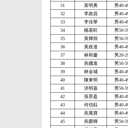
31
黃明勇
男40-
32
李政昌
男40-
33
李佳華
男40-
34
楊基旺
男50-
35
黃輝煌
男50-
36
黃政達
男40-
37
林和慶
男20-
38
吳國進
男50-
39
林金城
男40-
40
陳東明
男40-
41
洪明嘉
男50-
42
張景盈
男40-
43
何信鈺
男40-
44
吳萬寶
男40-
45
吳榮輝
男50-