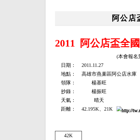
阿公店
2011 阿公店盃全
(本會報名第
日期：
2011.11.27
地點：
高雄市燕巢區阿公店水庫
領隊：
楊基旺
抄錄：
楊振旺
天氣：
晴天
距離：
42.195K
、
21K
42K