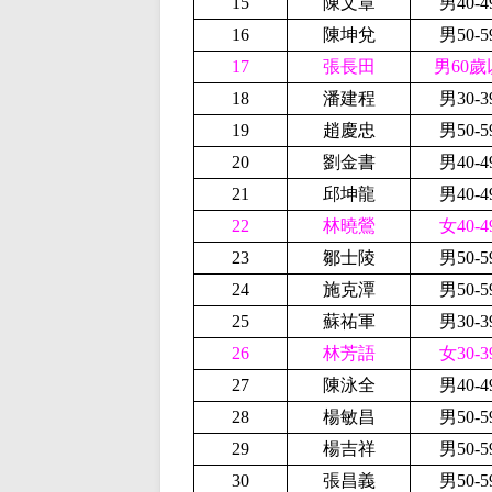
15
陳文章
男40-
16
陳坤兌
男50-
17
張長田
男60歲
18
潘建程
男30-
19
趙慶忠
男50-
20
劉金書
男40-
21
邱坤龍
男40-
22
林曉鶯
女40-
23
鄒士陵
男50-
24
施克潭
男50-
25
蘇祐軍
男30-
26
林芳語
女30-
27
陳泳全
男40-
28
楊敏昌
男50-
29
楊吉祥
男50-
30
張昌義
男50-