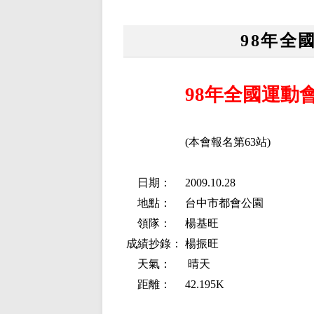
98年全
98年全國運動
(本會報名第63站)
日期：
2009.10.28
地點：
台中市都會公園
領隊：
楊基旺
成績抄錄：
楊振旺
天氣：
晴天
距離：
42.195K