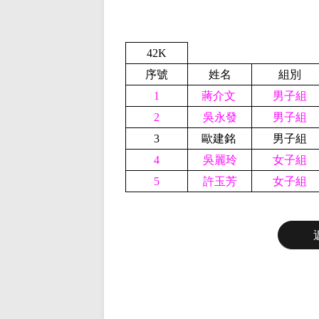
42K
序號
姓名
組別
1
蔣介文
男子組
2
吳永發
男子組
3
歐建銘
男子組
4
吳麗玲
女子組
5
許玉芳
女子組