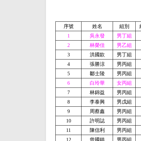
序號
姓名
組別
1
吳永發
男丁組
2
林榮佳
男乙組
3
洪國欽
男丁組
4
張勝涼
男丙組
5
鄒士陵
男丙組
6
白玲華
女丙組
7
林錦益
男丙組
8
李泰興
男戊組
9
周蔡鑫
男丙組
10
許明誌
男丙組
11
陳信利
男丙組
12
曾國鎮
男丙組