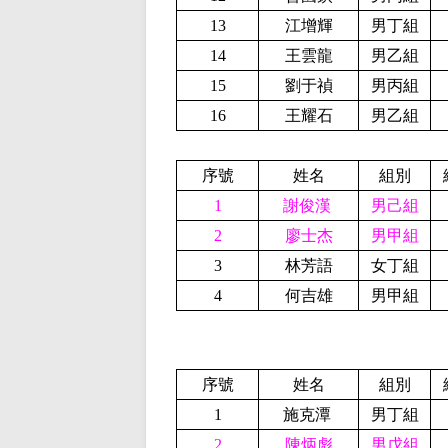
13
江增輝
男丁組
14
王雲龍
男乙組
15
劉于禎
男丙組
16
王耀石
男乙組
序號
姓名
組別
1
謝俊漢
男己組
2
廖士杰
男甲組
3
林芳語
女丁組
4
何吉雄
男甲組
序號
姓名
組別
1
施克潭
男丁組
2
陳炳彪
男戊組