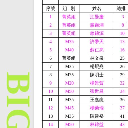
序號
組 別
姓名
總排
1
菁英組
江晏慶
3
2
菁英組
廖顯湖
8
3
菁英組
賴錦源
10
4
M35
許擎天
13
5
M40
蘇仁亮
16
6
菁英組
林文泉
25
7
M35
楊焜堯
26
8
M35
陳明士
29
9
M20
楊景賀
32
10
M50
張世昌
34
11
M35
王嘉龍
36
12
M45
楊榮瑞
37
13
M35
陳建裕
41
14
M50
林錦益
43