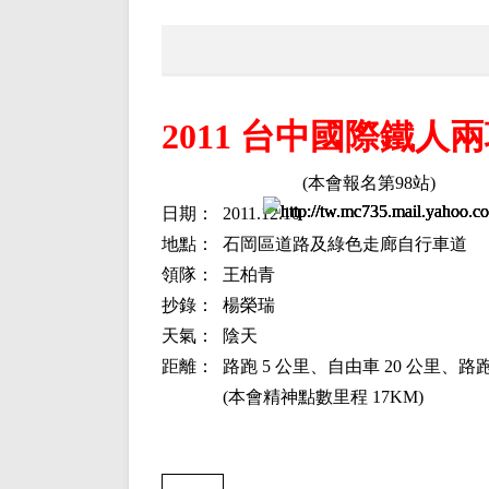
2011 台中國際鐵人
(本會報名第98站)
日期：
2011.12.10
地點：
石岡區道路及綠色走廊自行車道
領隊：
王柏青
抄錄：
楊榮瑞
天氣：
陰天
距離：
路跑
5
公里、自由車
2
0 公里、路
(本會精神點數里程 17KM)