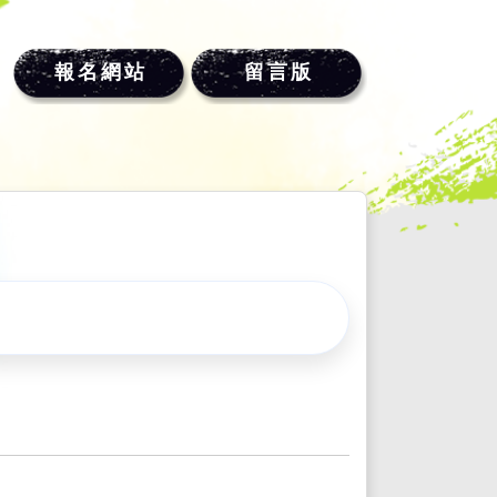
報名網站
留言版