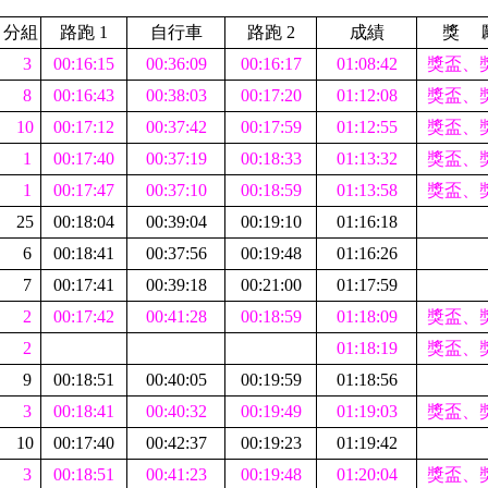
分組
路跑 1
自行車
路跑 2
成績
獎 
3
00:16:15
00:36:09
00:16:17
01:08:42
獎盃、
8
00:16:43
00:38:03
00:17:20
01:12:08
獎盃、
10
00:17:12
00:37:42
00:17:59
01:12:55
獎盃、
1
00:17:40
00:37:19
00:18:33
01:13:32
獎盃、
1
00:17:47
00:37:10
00:18:59
01:13:58
獎盃、
25
00:18:04
00:39:04
00:19:10
01:16:18
6
00:18:41
00:37:56
00:19:48
01:16:26
7
00:17:41
00:39:18
00:21:00
01:17:59
2
00:17:42
00:41:28
00:18:59
01:18:09
獎盃、
2
01:18:19
獎盃、
9
00:18:51
00:40:05
00:19:59
01:18:56
3
00:18:41
00:40:32
00:19:49
01:19:03
獎盃、
10
00:17:40
00:42:37
00:19:23
01:19:42
3
00:18:51
00:41:23
00:19:48
01:20:04
獎盃、