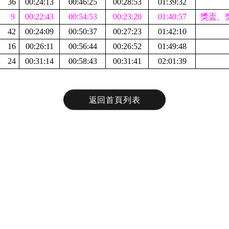
36
00:24:13
00:46:25
00:28:53
01:39:32
9
00:22:43
00:54:53
00:23:20
01:40:57
獎盃、
42
00:24:09
00:50:37
00:27:23
01:42:10
16
00:26:11
00:56:44
00:26:52
01:49:48
24
00:31:14
00:58:43
00:31:41
02:01:39
返回首頁列表