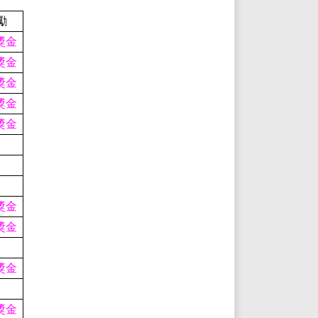
勵
獎金
獎金
獎金
獎金
獎金
獎金
獎金
獎金
獎金