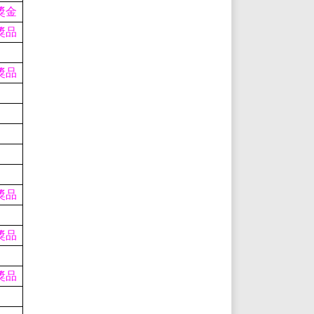
獎金
獎品
獎品
獎品
獎品
獎品