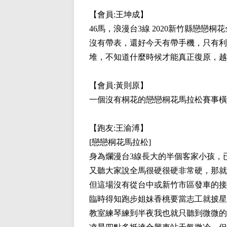
【會員:
王坤成
】
46馬，浪漫台3線 2020新竹縣戀
沒有帶表，還好今天有帶手機，只有利
堆，不知道什麼時候才能真正復原，越
【會員:
黃則原
】
一個沒有桐花的戀戀桐花馬拉松賽事橫
【跑友:
王渝溥
】
[戀戀桐花馬拉松]
身為爛漫台3線長大的半個客家小孩，
又聽大家說全馬很硬很硬非常硬，那就
但這場沒有從台中或新竹市區發車的接
臨時得知跑步姐妹香桃要當志工就披星
教室練琴練到半夜我也就只聽到微微的