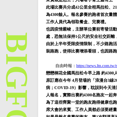
此場比賽共分成42公里全程馬拉松、2
為4300餘人。報名參賽的跑者首次量
工作人員代為領取餐盒、完賽禮。
也因疫情嚴峻，主辦單位賽前寄發活動
處，恐無法保持1公尺的安全社交距離
由於上半年受限疫情限制，不少路跑活
裝路跑，使得比賽增添看頭，也因路跑
自由時報：
https://news.ltn.com.t
戀戀桐花全國馬拉松今早上路 約4300
原訂應在今年 4月登場的「浪漫台3線
病；COVID-19）影響，耽誤到今天清
人報名，實際出賽約4300名跑友一起
為了這些齊聚一堂的跑友跑得健康也跑
席大會的來賓、工作人員都必須要經量
如果是報名參賽的跑友，第1次額溫高過