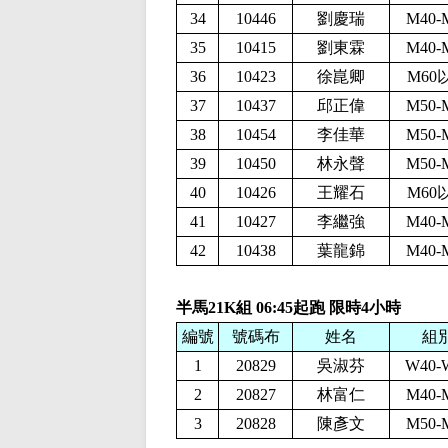
34
10446
劉慶瑞
M40-
35
10415
劉東霖
M40-
36
10423
徐崑卿
M60
37
10437
邱正偉
M50-
38
10454
李佳華
M50-
39
10450
林永聲
M50-
40
10426
王耀石
M60
41
10427
李繼強
M40-
42
10438
葉龍錦
M40-
半馬21K組
06:45起跑 限時4小時
編號
號碼布
姓名
組
1
20829
吳淑芬
W40-
2
20827
林富仁
M40-
3
20828
陳彥文
M50-