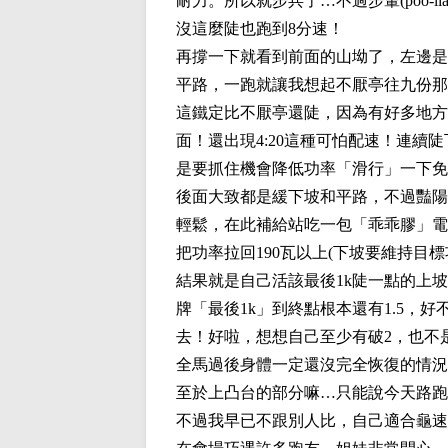
耐力。所以就步兵了…不過步輦(pōo-
沒這麼陡也跑到8分速！
再撐一下就看到前面的山坳了，左邊是
平路，一跑就讓我想起不厭亭往九份那
這鐵定比不厭亭還陡，因為有好多地方
面！還出現4:20這種可怕配速！連續
是要抓住機會降低功率「滑行」一下免
後面大致都是緩下坡和平路，不過豔陽
輕鬆，在此補給站吃一包「乖乖膠」電
把功率拉回190瓦以上(下坡要維持目標
結果就是自己活該最後1k陡一點的上
牌「最後1k」到終點根本還有1.5
去！好啦，想想自己至少有破2，也不
全馬過後身體一定還沒完全恢復的情況
至於上凸台的部分嘛…只能說今天路跑
不過我早已不跟別人比，自己適合龜速