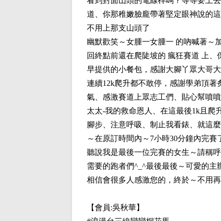
看到對面山頭的電線桿嗎？等等要上去
道、你那稚嫩臉龐帶著堅定眼神說的這
不用上那支山頭了
幽默歡笑～女腫一女腫一 的吶喊著～加
回終點前還在爬陡坡的 瘋狂賽道 上、保
早提供的小餐包，感謝大腳丫眾大哥大
連續12k爬升都不敢停，感謝學弟頂
氣、感激賽道上眾志工們、貼心幫噴噴
太太-我的救命恩人、在這最後1k且
腳步、注意呼吸、制止我看錶、就這麼
～在原訂時間內～7小時30分鐘內完賽
聽說我是最後一位完賽的女生～請稱呼
需要的跑者們^_^最後最後～可愛的
相信會很多人感激您的，終於～不用再
【會員:
吳秋華
】