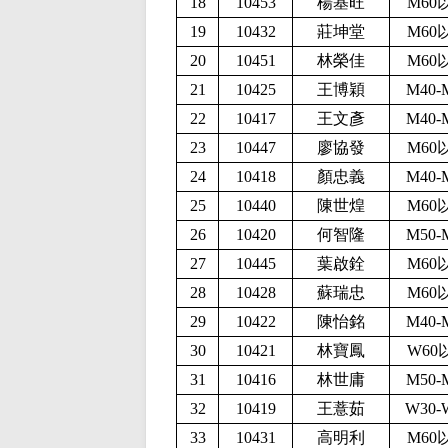
18
10453
楊基旺
M60
19
10432
莊坤堂
M60
20
10451
林榮佳
M60
21
10425
王博穎
M40-
22
10417
王文彥
M40-
23
10447
廖協發
M60
24
10418
顏忠義
M40-
25
10440
陳世煌
M60
26
10420
何智隆
M50-
27
10445
葉啟銓
M60
28
10428
蘇瑞忠
M60
29
10422
陳怡銘
M40-
30
10421
林寶鳳
W60
31
10416
林世庸
M50-
32
10419
王薏茹
W30-
33
10431
高明利
M60