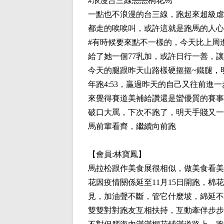
#浪漫台三線戀戀桐花馬
一點也不浪漫的台三線，跑起來超級虐
都走的唉唉叫，或許這就是跑馬的人心
#有時候要來點不一樣的，今天比上周
給了她一個77乳加，或許日行一善，
今天的腿跟昨天山路樣硬摳摳~鐵腿，
年跑4:53，贏過昨天的自己又往前
來覺得賽道美補給讚還是蠻優質的賽事
破口大罵，下次不跑了，明天手賤又一
馬前輩看齊，繼續向前跑
【會員:
林寶鳳
】
馬拉松跟作美食展很相似，做美食看美
花因疫情關係延至11月15日開跑，
見，加油聲不斷，管它什麼坡，綿延不
雙雙對對跑友互相扶持，互動牽伴步步