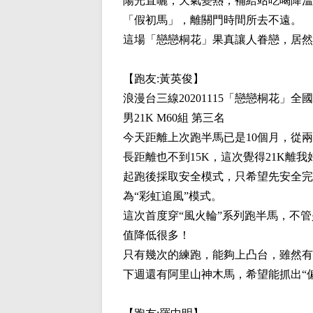
陽光直曬，天氣變熱，補給站吃喝降溫，
「假初馬」，離關門時間所去不遠。
這場「戀戀桐花」果真讓人眷戀，居然召
【跑友:
黃英俊
】
浪漫台三線20201115「戀戀桐花」全
男21K M60組 第三名
今天距離上次跑半馬已是10個月，從
長距離也不到15K，這次覺得21K離我
起跑後採取安全模式，只希望先安全完賽再
為“彩虹追風”模式。
這次首度穿“風火輪”系列跑半馬，不
值降低很多！
只有幾次的練跑，能夠上凸台，雖然有
下週還有阿里山神木馬，希望能抓出“