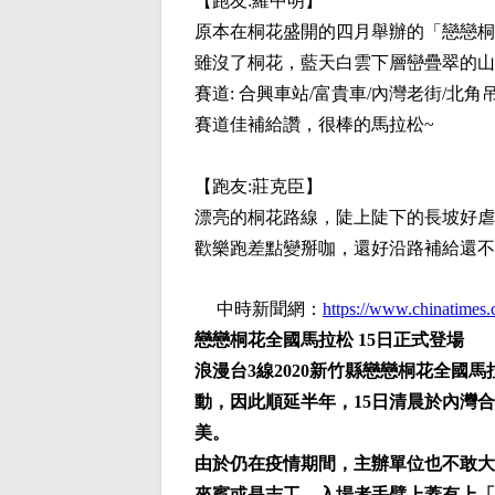
【跑友:
羅中明
】
原本在桐花盛開的四月舉辦的「戀戀桐
雖沒了桐花，藍天白雲下層巒疊翠的山峰
賽道: 合興車站/富貴車/內灣老街/北角
賽道佳補給讚，很棒的馬拉松~
【跑友:
莊克臣
】
漂亮的桐花路線，陡上陡下的長坡好虐
歡樂跑差點變掰咖，還好沿路補給還不
中時新聞網：
https://www.chinatimes
戀戀桐花全國馬拉松 15日正式登場
浪漫台3線2020新竹縣戀戀桐花全國
動，因此順延半年，15日清晨於內灣合
美。
由於仍在疫情期間，主辦單位也不敢大
來賓或是志工，入場者手臂上蓋有上「