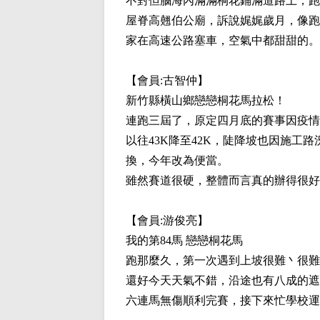
不對但腦海內滿滿桐花鋪滿道路上，跑
屋脊高翹伯公廟，訴說娓娓歲月，像跑
家在高速公路塞車，空氣中都甜甜的。
【會員:
古智仲
】
新竹縣橫山鄉戀戀桐花馬拉松！
連跑三屆了，原定四月底的賽事因疫情
以往43K降至42K，陡降坡也因施
換，今年改為便當。
雖然賽道很硬，整體而言真的辦得很好
【會員:
游俊亮
】
我的第84馬 戀戀桐花馬
跑那麼久，第一次遇到上坡很難丶很難
還好今天天氣不錯，沿途也有八成的遮
六連馬無傷順利完賽，接下來忙學校運