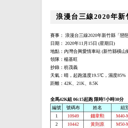
浪漫台三線2020年
賽事： 浪漫台三線2020年新竹縣「
日期： 2020年11月15日 (星期日)
地點：內灣合興愛情車站 (新竹縣橫山鄉
領隊：楊基旺
抄錄：枋茂義
天氣：晴，起跑溫度19.5℃，濕度85%
距離：42K、21K、8.5K
全馬42K組
06:15起跑 限時7小時30分
編號
號碼布
姓名
組
1
10949
錢韋勲
M40-
2
10442
黃則原
M50-