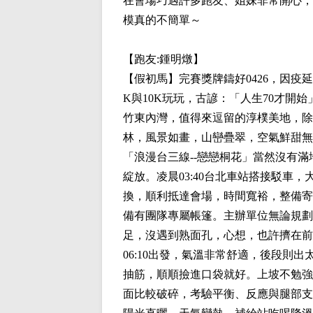
在會場巧遇許多跑友、姐妹非常開心，
模真的不簡單～
【跑友:
鍾明燉
】
【假初馬】完賽獎牌鑄好0426，因疫延
K與10K玩玩，古諺：「人生70才開始
竹東內灣，值得來逗留的淳樸美地，除
林，風景如畫，山巒疊翠，空氣鮮甜無
「浪漫台三線--戀戀桐花」當然沒有
綻放。凌晨03:40台北車站搭接駁
換，順利抵達會場，時間寬裕，整備寄
備有團隊專屬帳篷。主辦單位無論規劃
足，沒遇到熟面孔，心想，也許擠在前
06:10出發，氣溫非常舒適，後段
抽筋，順順撿進口袋就好。上坡不勉強
面比較破碎，考驗平衡、反應與腿部支