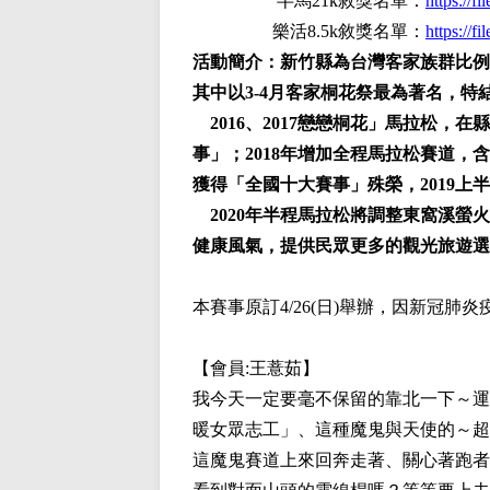
半馬21k敘獎名單：
https://
樂活8.5k敘獎名單：
https://
活動簡介
：新竹縣為台灣客家族群比例最
其中以3-4月客家桐花祭最為著名，
2016、2017戀戀桐花」馬拉松，
事」；2018年增加全程馬拉松賽道
獲得「全國十大賽事」殊榮，2019
2020年半程馬拉松將調整東窩溪螢
健康風氣，提供民眾更多的觀光旅遊選
本賽事原訂4/26(日)舉辦，因新冠肺炎疫情
【會員:
王薏茹
】
我今天一定要毫不保留的靠北一下～運
暖女眾志工」、這種魔鬼與天使的～超～
這魔鬼賽道上來回奔走著、關心著跑者們