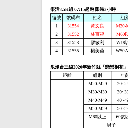
樂活8.5K組
07:15起跑 限時3小時
編號
號碼布
姓名
組
1
31554
黃文良
M20-
2
31552
林百福
M60
3
31553
廖敏利
W19
4
31555
楊美蕊
W50-
浪漫台三線2020年新竹縣「戀戀桐花
距離
組別
年
M20-M29
20~2
M30-M39
30~3
M40-M49
40~4
M50-M59
50~5
M60以上
60歲
男子