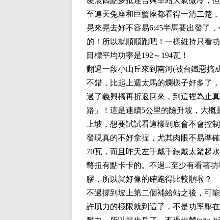
凌晨四點多抵達合興車站天氣微冷，但
至連天兔座和巨蟹座都看得一清二楚，
晃來晃去好不容易6:45半馬要出發
的！所以就順順跑吧！一樣維持只看功
目標平均功率是192～194瓦！
翻過一段小山丘來到南河(被台鐵惡搞
不錯，比起上週太馬的爛樣子好多了，
過了義興橋再折返回來，到這裡為止真
路」！這是連續5公里的險升坡，大概
上坡，想要試試看這樣到底會不會控制
發現真的不好拿捏，尤其肉眼不易準確
70瓦，而且昨天左手戴手錶戴太緊起
彆扭有點卡卡的。不過...至少有看
膠，所以就好像的確跑得比較順啦？
不過撐到坡上第二個補給站之後，可能
許肌力的極限就到這了，不是功率壓在