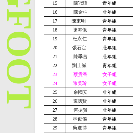
15
陳冠瑋
青年組
16
陳金柱
壯年組
17
陳東明
青年組
18
陳鴻億
青年組
19
杜永仁
青年組
20
張石定
壯年組
21
陳季言
壯年組
22
劉士誠
青年組
23
蔡貴香
女子組
24
陳美玲
女子組
25
余國安
壯年組
26
陳聰賢
壯年組
27
何振賢
壯年組
28
林俊傑
青年組
29
吳進博
青年組