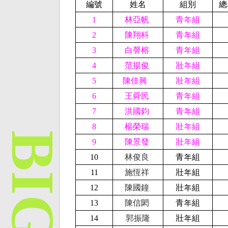
編號
姓名
組別
總
1
林亞帆
青年組
2
陳翔科
青年組
3
白謦榕
青年組
4
范揚俊
壯年組
5
陳佳興
壯年組
6
王舜民
青年組
7
洪國鈞
青年組
8
楊榮瑞
壯年組
9
陳景發
壯年組
10
林俊良
青年組
11
施恆祥
壯年組
12
陳國鐘
壯年組
13
陳信閎
青年組
14
郭振隆
壯年組