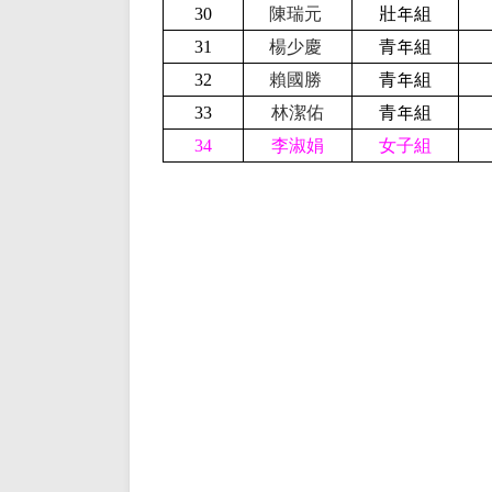
30
陳瑞元
壯年組
31
楊少慶
青年組
32
賴國勝
青年組
33
林潔佑
青年組
34
李淑娟
女子組