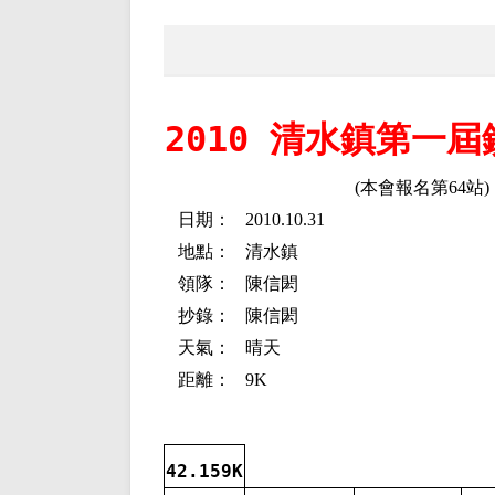
2010 清水鎮第一
(本會報名第64站)
日期：
2010.10.31
地點：
清水鎮
領隊：
陳信閎
抄錄：
陳信閎
天氣：
晴天
距離：
9K
42.159K