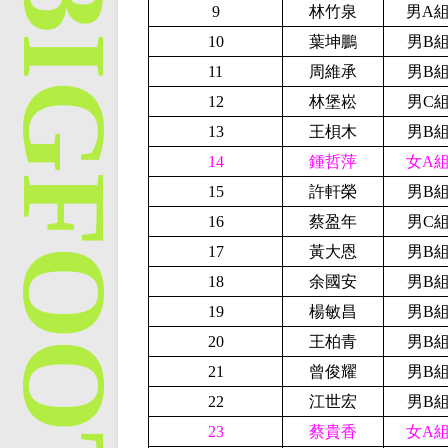
9
林竹泉
男A
10
葉坤鵬
男B
11
周維承
男B
12
林堡崧
男C
13
王梖木
男B
14
鍾哲萍
女A
15
許軒榮
男B
16
蔡盈年
男C
17
黃大恩
男B
18
余國安
男B
19
楊敏昌
男B
20
王柏青
男B
21
曾俊耀
男B
22
江世宏
男B
23
蔡貴香
女A