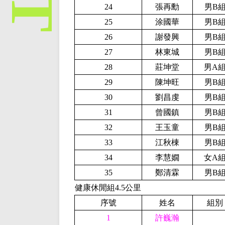
24
張再勳
男B
25
涂國華
男B
26
謝發興
男B
27
林東城
男B
28
莊坤堂
男A
29
陳坤旺
男B
30
劉昌虔
男B
31
曾國鎮
男B
32
王玉童
男B
33
江秋棟
男B
34
李慧嫺
女A
35
鄭清霖
男B
健康休閒組4.5公里
序號
姓名
組別
1
許巍瀚