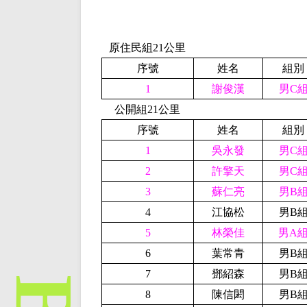
原住民組21公里
序號
姓名
組別
1
謝俊漢
男C
公開組21公里
序號
姓名
組別
1
吳永發
男C
2
許擎天
男C
3
蘇仁亮
男B
4
江協松
男B
5
林榮佳
男A
6
葉常青
男B
7
鄧紹森
男B
8
陳信閎
男B