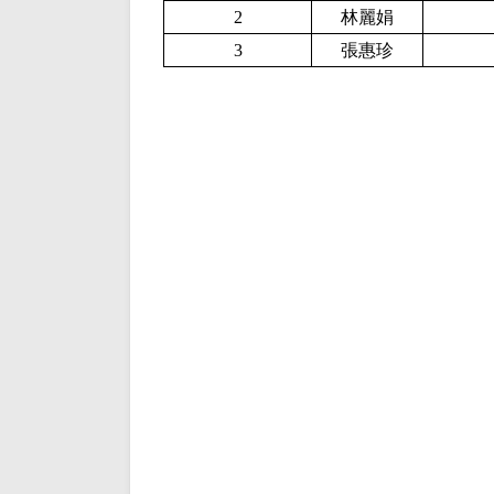
2
林麗娟
3
張惠珍