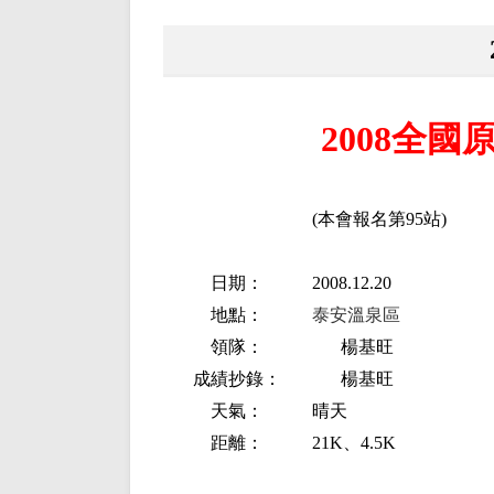
2008全
(本會報名第95站)
日期：
2008.12.20
地點：
泰安溫泉區
領隊：
楊基旺
成績抄錄：
楊基旺
天氣：
晴天
距離：
21K、4.5K