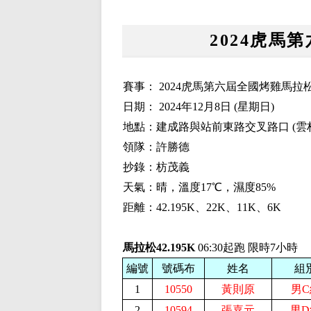
2024虎馬
賽事： 2024虎馬第六屆全國烤雞馬拉
日期： 2024年12月8日 (星期日)
地點：建成路與站前東路交叉路口 (雲
領隊：許勝德
抄錄：枋茂義
天氣：晴，溫度17℃，濕度85%
距離：42.195K、22K、11K、6K
馬拉松42.195K
06:30起跑 限時7小時
編號
號碼布
姓名
組
1
10550
黃則原
男C
2
10594
張嘉元
男D