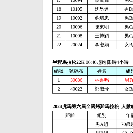
17
10094
黎萬輝
男C
18
10105
沈昆達
男D
19
10092
蘇瑞忠
男B
20
10096
陳東明
男C
21
10098
王博穎
男C
22
20024
李淑娟
女B
半程馬拉松22K
06:40起跑 限時4小時
編號
號碼布
姓名
組
1
30086
林書鳴
男F
2
40022
鄭淑珍
女B
2024虎馬第六屆全國烤雞馬拉松 人數
距離
組別
年
男A組
70歲