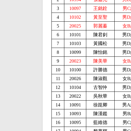
3
10097
王銘銓
男C
4
10102
黃至聖
男D
5
20025
郭麗蓁
女B
6
10101
陳君釗
男D
7
10103
黃國松
男D
8
10099
陳怡銘
男D
9
20023
陳美華
女B
10
10100
許勝德
男D
11
20026
陳淑觀
女B
12
10104
古智仲
男D
13
20022
吳秋華
女B
14
10091
徐崑卿
男A
15
10093
陳漢鑑
男B
16
10095
藍維德
男C