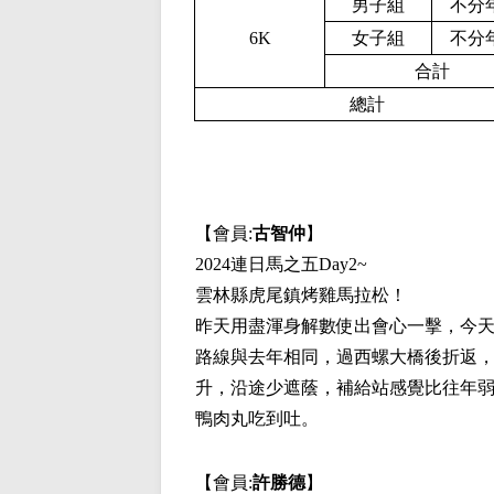
男子組
不分
6K
女子組
不分
合計
總計
【會員:
古智仲
】
2024連日馬之五Day2~
雲林縣虎尾鎮烤雞馬拉松！
昨天用盡渾身解數使出會心一擊，今
路線與去年相同，過西螺大橋後折返
升，沿途少遮蔭，補給站感覺比往年
鴨肉丸吃到吐。
【會員:
許勝德
】