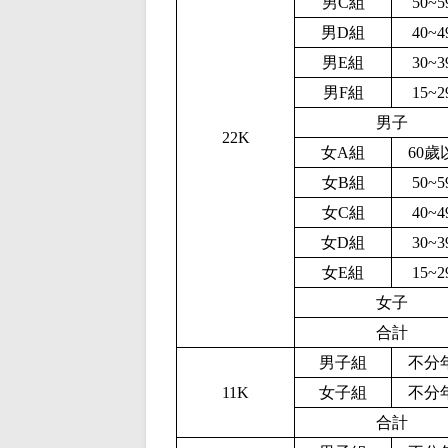
男C組
50~
男D組
40~
男E組
30~
男F組
15~
男子
2
2
K
女A組
60歲
女B組
50~
女C組
40~
女D組
30~
女E組
15~
女子
合計
男子組
不分
1
1
K
女子組
不分
合計