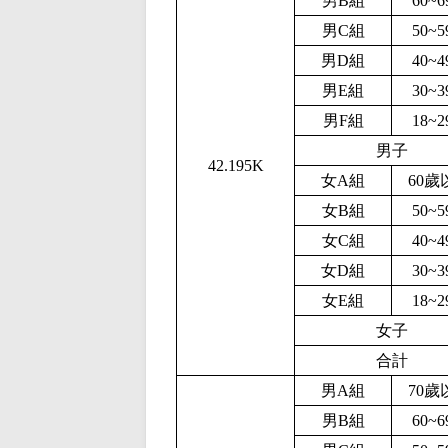
男B組
60~
男C組
50~
男D組
40~
男E組
30~
男F組
18~
男子
42.195K
女A組
60歲
女B組
50~
女C組
40~
女D組
30~
女E組
18~
女子
合計
男A組
70歲
男B組
60~