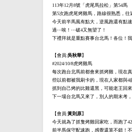
113年12月8號「虎尾馬拉松」第54馬
第5次跑虎尾烤雞馬，路線很熟悉，往
今天前半馬風有點大，逆風跑還有點速
過⋯唉！⋯破4又無望了！
下禮拜就是重點賽事台北馬！各位！
【會員:
吳秋華
】
#2024/10/8虎烤雞馬
每次跑台北馬前都會來抓烤雞，現在
些以前都被我刷卡的，現在人家都與4
抓到自己烤的比雞還黑，可能老王回
下一場台北馬又來了，別人的期末考
【會員:
黃則原
】
今天就為了抓隻烤雞回家吃，而跑了42km.
前半馬保守配速跑，感覺還算不錯！不