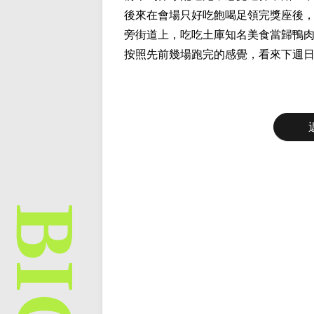
後來在會場只好吃飽喝足領完獎座後
旁街道上，吃吃土庫知名美食當歸鴨
按照先前幾場跑完的感覺，看來下週