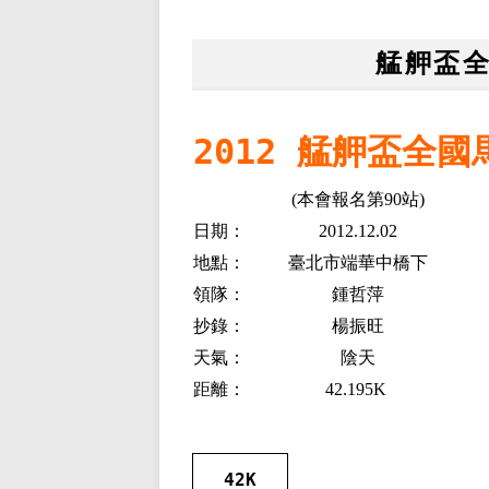
艋舺盃
2012 艋舺盃全
(本會報名第90站)
日期：
2012.12.02
地點：
臺北市端華中橋下
領隊：
鍾哲萍
抄錄：
楊振旺
天氣：
陰天
距離：
42.195K
42K