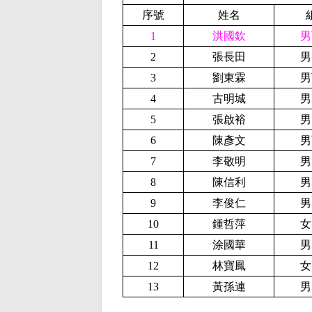
序號
姓名
1
洪國欽
男
2
張長田
男
3
劉東霖
男
4
古明城
男
5
張啟裕
男
6
陳彥文
男
7
李敬明
男
8
陳信利
男
9
李俊仁
男
10
鍾哲萍
女
11
涂國華
男
12
林寶鳳
女
13
黃孫連
男