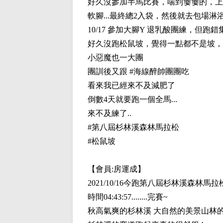
好久沒參加半馬比賽，喘到嫑嫑的，上坡
軟腳...最終總2入袋，然後就去包場淋浴
10/17 參加大腳Y 退乳酸團練，但
好久沒跑松鼠坡，覺得一點都不是坡，但
小惡魔也一大團
團訓後又跟 #海線醉帥團團吃
看來我已經來不及減肥了
倒數4天就要跑一個全馬...
來不及練了..
#第八屆杉林溪森林馬拉松
#松鼠坡
【會員:
房運成
】
2021/10/16今跑第八屆杉林溪森林馬拉
時間04:43:57........完賽~
秋高氣爽的杉林溪 大自然的美景山林的