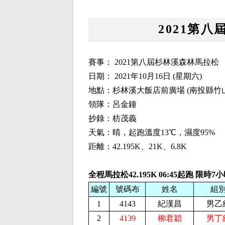
2021第
賽事： 2021第八屆杉林溪森林馬拉松
日期： 2021年10月16日 (星期六)
地點：杉林溪大飯店前廣場 (南投縣竹
領隊：呂金鐘
抄錄：枋茂義
天氣：晴，起跑溫度13℃，濕度95%
距離：42.195K、21K、6.8K
全程馬拉松42.195K
06:45起跑 限時7
編號
號碼布
姓名
組
1
4143
紀漢昌
男乙
2
4139
柳君穎
男丁