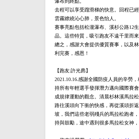
瀑布到終點。
去程可以享受蹓滑梯的快意。回程已經
雲霧繚繞沁心肺，景色怡人。
賽事亮點包括松瀧瀑布、溪杉公路12
品。這些特質，吸引跑友不遠千里而來
總之，感謝大會提供優質賽事，以及林
利完賽，感恩！
【跑友:
許光麃
】
2021.10.16.感謝全國防疫人員
持所有年輕選手發揮潛力邁向國際賽會
成規律運動的觀念。清晨杉林溪馬拉松
路往溪頭向下衝的快感，再從溪頭折返
坡，我們這些老弱殘兵的馬拉松跑者，
持與鼓勵，途中遇到很多馬拉松女神，