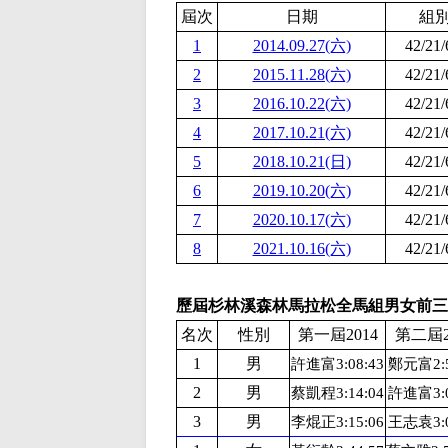
屆次
日期
組
1
2014.09.27(六)
42/21/
2
2015.11.28(六)
42/21/
3
2016.10.22(六)
42/21/
4
2017.10.21(六)
42/21/
5
2018.10.21(日)
42/21/
6
2019.10.20(六)
42/21/
7
2020.10.17(六)
42/21/
8
2021.10.16(六)
42/21/
歷屆杉林溪森林馬拉松全馬組男女前三
名次
性別
第一屆2014
第二屆2
1
男
許進富3:08:43
鄭元富2:5
2
男
蔡凱程3:14:04
許進富3:0
3
男
李焜正3:15:06
王志袁3:0