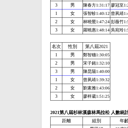
3
男
陳春方1:31:17
廖冠至1:2
1
女
張智軫1:40:12
曾夙靖1:4
2
女
林曉鶯1:47:24
彭薇竹1:5
3
女
羅曉惠1:48:14
吳宛玲1:5
名次
性別
第八屆2021
1
男
鄭智穗1:30:05
2
男
宋子銘1:32:10
3
男
陳昆陽1:40:00
1
女
曾夙靖1:39:32
2
女
劉素雅1:43:06
3
女
廖梓葳1:51:25
2021第八屆杉林溪森林馬拉松 人數統
距離
組別
年