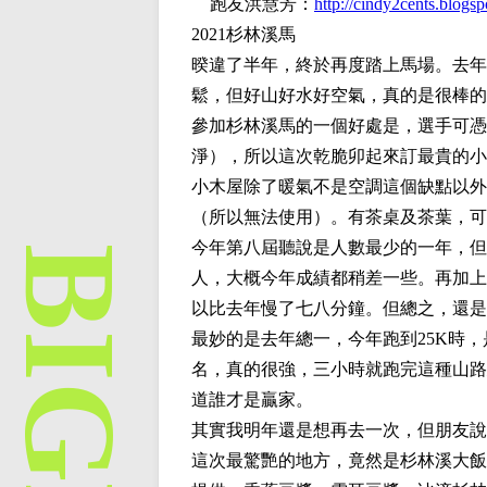
跑友
洪慧芳
：
http://cindy2cents.blogs
2021杉林溪馬
暌違了半年，終於再度踏上馬場。去年
鬆，但好山好水好空氣，真的是很棒的
參加杉林溪馬的一個好處是，選手可憑
淨），所以這次乾脆卯起來訂最貴的小
小木屋除了暖氣不是空調這個缺點以外
（所以無法使用）。有茶桌及茶葉，可
今年第八屆聽說是人數最少的一年，但
人，大概今年成績都稍差一些。再加上
以比去年慢了七八分鐘。但總之，還是
最妙的是去年總一，今年跑到25K時，
名，真的很強，三小時就跑完這種山路
道誰才是贏家。
其實我明年還是想再去一次，但朋友說
這次最驚艷的地方，竟然是杉林溪大飯