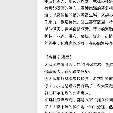
年度和家人、朋友的約定，就在杉林溪
有氣勢磅礡的瀑布，豐沛飽滿的芬多精
道，以及俯拾即是的豐富生態，來趟杉
作壓力。歡迎路跑、健走嘉賓蒞園，特
星斗滿天，這將會是愜意、豐收的運動
杉林、花徑、瀑布、吊橋、隧道，盡情
的阿牛，化身完跑獎牌，在終點迎接各
【會員:
紀漢昌
】
因武肺疫情升溫，自5/1長濱馬後，
保護家人，避免遭受感染。
今天參加杉林溪馬拉松賽，原本出發前
停了，我心想週六要跑馬了，今天去跑
就往我家附近的公園走去。
平時我沒團練時，都是只穿ㄚ拖在公園
了！！當下痛的躺在地上約半分鐘，然