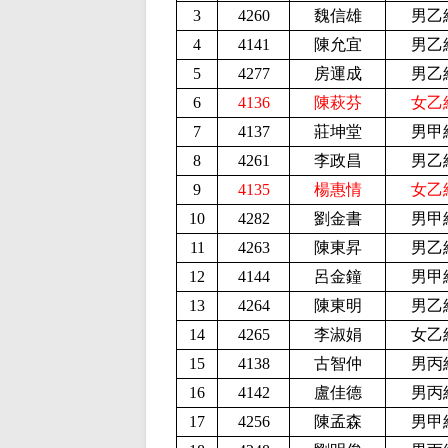
3
4260
魏信雄
男乙
4
4141
陳允宜
男乙
5
4277
房運成
男乙
6
4136
陳萩芬
女乙
7
4137
莊坤堂
男甲
8
4261
李政昌
男乙
9
4135
楊惠情
女乙
10
4282
劉金書
男甲
11
4263
陳東昇
男乙
12
4144
呂金鐘
男甲
13
4264
陳東明
男乙
14
4265
李淑娟
女乙
15
4138
古智仲
男丙
16
4142
盧佳德
男丙
17
4256
陳孟森
男甲