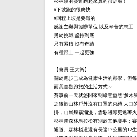
杉林溪的賽道跑起來真的很舒服 !
#下坡跑的很爽快
#回程上坡是要還的
感謝主辦與協辦單位 以及辛苦的志工
勇於挑戰 堅持到底
只有累積 沒有奇蹟
有種跟上 一起更強
【會員:
王大衛
】
關於跑步已成為健康生活的顯學，但每
而我喜歡跑旅的生活方式～
賽事前一天就悠閒來到綠意盎然‘參木
之後於山林戶外沒有口罩的束縛.大口
掛，山嵐煙霧瀰漫，雲彩邊際更透著火紅
杉林溪森林馬拉松有別於其他賽事；賽
隧道、森林棧道還有長達17公里的12