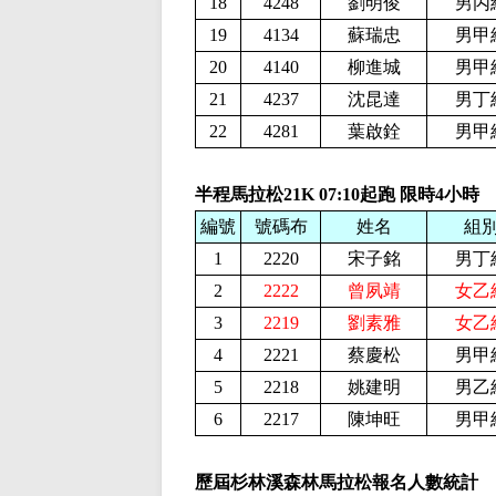
18
4248
劉明俊
男丙
19
4134
蘇瑞忠
男甲
20
4140
柳進城
男甲
21
4237
沈昆達
男丁
22
4281
葉啟銓
男甲
半程馬拉松21K
07:10起跑 限時4小時
編號
號碼布
姓名
組
1
2220
宋子銘
男丁
2
2222
曾夙靖
女乙
3
2219
劉素雅
女乙
4
2221
蔡慶松
男甲
5
2218
姚建明
男乙
6
2217
陳坤旺
男甲
歷屆杉林溪森林馬拉松報名人數統計