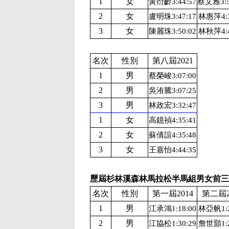
1
女
黃衍齡3:44:57
蔡文雅3:5
2
女
盧明珠3:47:17
林惠萍4:3
3
女
陳麗珠3:50:02
林秋萍4:4
名次
性別
第八屆2021
1
男
蔡榮峻3:07:00
2
男
吳洧騰3:07:25
3
男
林政宏3:32:47
1
女
高鐿禎4:35:41
2
女
蘇倩誼4:35:48
3
女
王嘉怡4:44:35
歷屆杉林溪森林馬拉松半馬組男女前三
名次
性別
第一屆2014
第二屆2
1
男
江承鴻1:18:00
林亞帆1:2
2
男
江協松1:30:29
詹世顥1:2