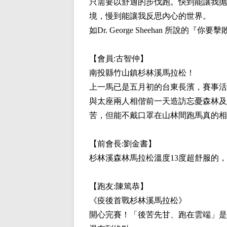
只需要以舒適的步伐跑。快到能讓我抛
境，慢到能讓我反思內心的世界。
如Dr. George Sheehan 所
【會員:
古智仲
】
南投縣竹山鎮杉林溪馬拉松！
上一馬已是五月初的台東長濱，賽事活
與太座兩人相偕前一天造訪忘憂森林及
苦，但能不戴口罩在山林間跑馬真的相
【前會長:
劉金書
】
杉林溪森林馬拉松溫度13度超舒服的
【跑友:
陳篤恭
】
《疫後首戰杉林溪馬拉松》
開心完賽！「後苦先甘、跑在雲端」是