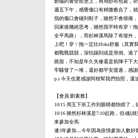
創傷葯膏全部塗上，再用紗布包紮，祈
週五下午，感覺傷口有稍微癒合了，就
指的傷口會碰到鞋子，雖然不會很痛，
回家後幾經思考，雖然我平時有穿ㄚ拖
全平馬路），而杉林溪馬除了有坡外，
上吧！穿ㄚ拖一定比Hoka舒服（其
都戰戰競競，深怕踢到或是滑倒。過了
路面，不知是年久失修還是前陣子下大
牢騷發了一堆，還好都平安渡過，感謝
p.s 今天也要感謝阿楷幫我們拍照，
【會員:
劉素雅
】
10/15 周五下班工作到眼睛都快瞎了
10/16 雖然杉林溪是7:10起跑，
來參加全馬
連3年參加....今年因為疫情參加人