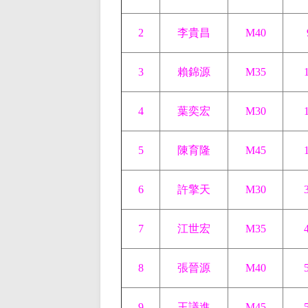
2
李貴昌
M40
3
賴錦源
M35
4
葉奕宏
M30
5
陳育隆
M45
6
許擎天
M30
7
江世宏
M35
8
張晉源
M40
9
王議進
M45