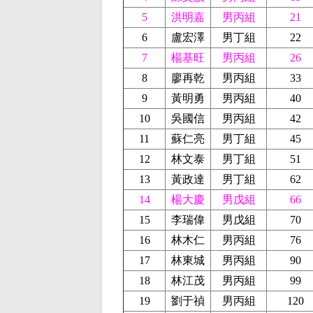
5
洪明嘉
男丙組
21
6
盧宏澤
男丁組
22
7
楊基旺
男丙組
26
8
廖再乾
男丙組
33
9
黃明勇
男丙組
40
10
吳國信
男丙組
42
11
蘇仁亮
男丁組
45
12
林文泰
男丁組
51
13
黃政達
男丁組
62
14
楊大慶
男戊組
66
15
李瑞偉
男戊組
70
16
林木仁
男丙組
76
17
林東城
男丙組
90
18
林江茂
男丙組
99
19
劉于禎
男丙組
120