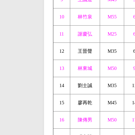
10
林竹泉
M55
11
謝慶弘
M25
12
王晉聲
M35
13
林東城
M50
14
劉士誠
M35
1
15
廖再乾
M45
1
16
陳傳男
M50
1