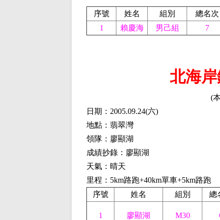
序號
姓名
組別
總名次
1
賴慶海
男己組
7
北海岸
(
日期：2005.09.24
(
六)
地點：翡翠灣
領隊：廖顯湖
成績抄錄：廖顯湖
天氣：晴天
里程：5km路跑+40km單車+5km路跑
序號
姓名
組別
總
1
廖顯湖
M30