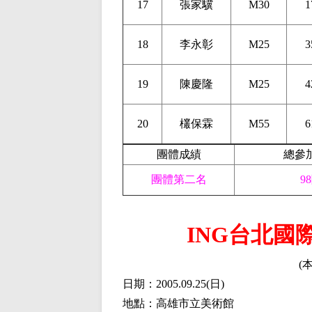
17
張家驥
M30
1
18
李永彰
M25
3
19
陳慶隆
M25
4
20
欉保霖
M55
6
團體成績
總參
團體第二名
9
ING台北國
(
日期：2005.09.25
(
日)
地點：高雄市立美術館