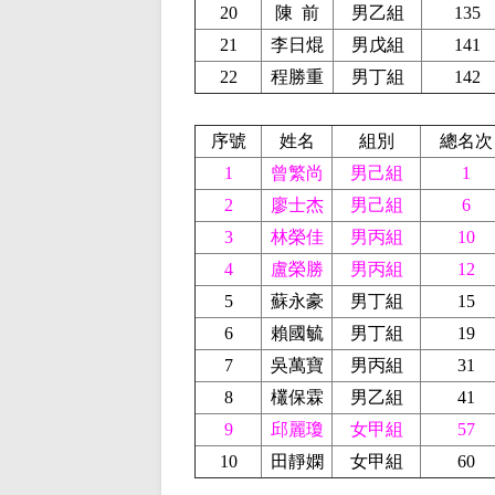
20
陳
前
男乙組
135
21
李日焜
男戊組
141
22
程勝重
男丁組
142
序號
姓名
組別
總名次
1
曾繁尚
男己組
1
2
廖士杰
男己組
6
3
林榮佳
男丙組
10
4
盧榮勝
男丙組
12
5
蘇永豪
男丁組
15
6
賴國毓
男丁組
19
7
吳萬寶
男丙組
31
8
欉保霖
男乙組
41
9
邱麗瓊
女甲組
57
10
田靜嫻
女甲組
60