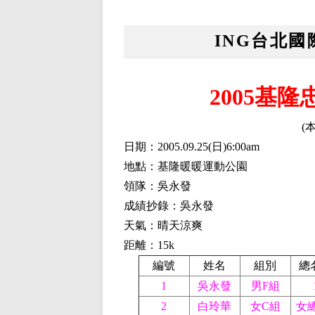
ING台北
2005基
(
日期：2005.09.25
(
日)6:00am
地點：基隆暖暖運動公園
領隊：吳永發
成績抄錄：吳永發
天氣：晴天涼爽
距離：15k
編號
姓名
組別
總
1
吳永發
男F組
2
白玲華
女C組
女