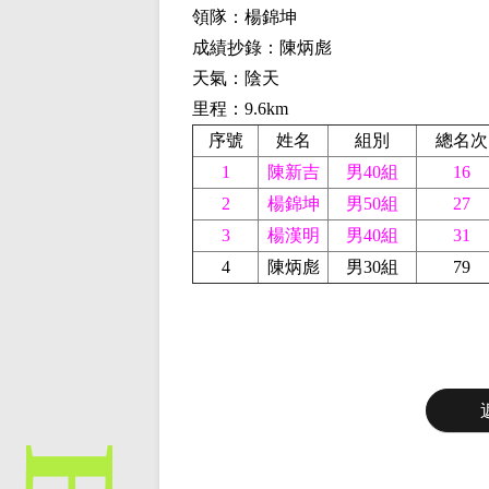
領隊：楊錦坤
成績抄錄：陳炳彪
天氣：陰天
里程：9.6km
序號
姓名
組別
總名次
1
陳新吉
男40組
16
2
楊錦坤
男50組
27
3
楊漢明
男40組
31
4
陳炳彪
男30組
79