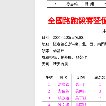
3
徐志維
男F組
2
全國路跑競賽暨
(
日期：2005.09.25
(
日)6:00am
地點：恆春鎮公所─東、北、西、南門
領隊：楊基旺
成績抄錄：楊基旺、林榮佳
天氣：晴天有風
序號
姓名
組別
總名次
1
洪國欽
男丁組
1
2
方俊英
男丙組
3
3
楊政道
男丁組
7
4
陳文讚
男丙組
11