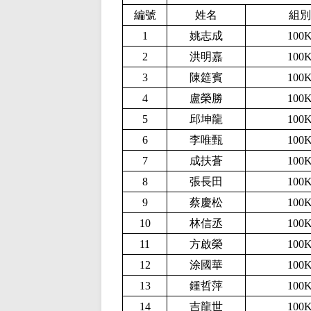
編號
姓名
組別
1
姚志成
100
2
洪明嘉
100
3
陳筵賓
100
4
盧榮勝
100
5
邱坤龍
100
6
李唯甄
100
7
成扶蒼
100
8
張長田
100
9
蔡慶松
100
10
林信丞
100
11
方啟榮
100
12
涂國華
100
13
鍾哲萍
100
14
吉龍世
100