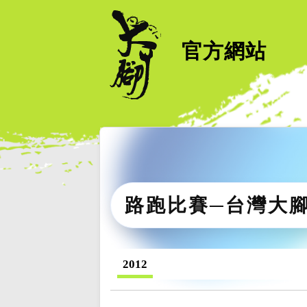
官方網站
路跑比賽─台灣大
2012